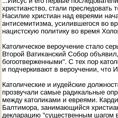
...Иисус и его первые последовател
христианство, стали преследовать те
Насилие христиан над евреями нача
антисемитизма, усилившегося во вр
нацистскую политику во время Холо
Католическое вероучение стало серь
Второй Ватиканский Собор объявил,
богоотверженными". С тех пор катол
и подчеркивают в вероучении, что 
Католические и иудейские должност
прозвучали самые радикальные опр
между католиками и евреями. Кард
Балтимора, занимающийся христиан
декларацию "существенным шагом в