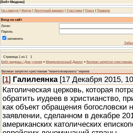
[
Бейт-Мидраш
]
На главную
|
Форум
|
Ленточный вариант
|
Участники
|
Поиск
|
Правила
Вход на сайт
Логин:
Пароль:
запомнить
Забыл
Страница
1
из
1
1
Бейт-мидраш / Дом учения
»
Межрелигиозный Диалог
»
Ватикан запретил христианам 
Ватикан запретил христианам "евангелизировать" евреев
[
1
]
Галилеянка
[17 Декабря 2015, 10
Католическая церковь, которая потр
обратить иудеев в христианство, пр
как объект обращения богословски 
заявлении, сделанном в декабре 20
американских католических епископ
еврейских деноминаций страны.