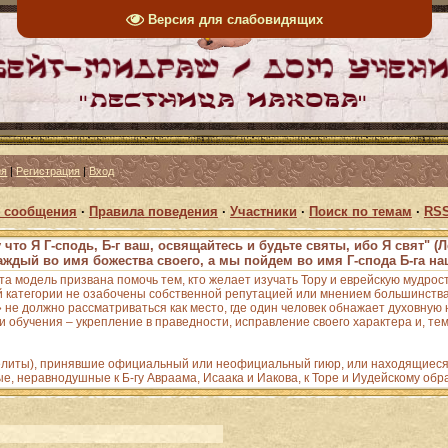
Версия для слабовидящих
ия
|
Регистрация
|
Вход
 сообщения
·
Правила поведения
·
Участники
·
Поиск по темам
·
RSS
 что Я Г-сподь, Б-г ваш, освящайтесь и будьте святы, ибо Я свят" (Л
аждый во имя божества своего, а мы пойдем во имя Г-спода Б-га наш
Эта модель призвана помочь тем, кто желает изучать Тору и еврейскую мудрос
 категории не озабочены собственной репутацией или мнением большинства;
е должно рассматриваться как место, где один человек обнажает духовную н
 обучения – укрепление в праведности, исправление своего характера и, тем
зелиты), принявшие официальный или неофициальный гиюр, или находящиеся 
ые, неравнодушные к Б-гу Авраама, Исаака и Иакова, к Торе и Иудейскому обр