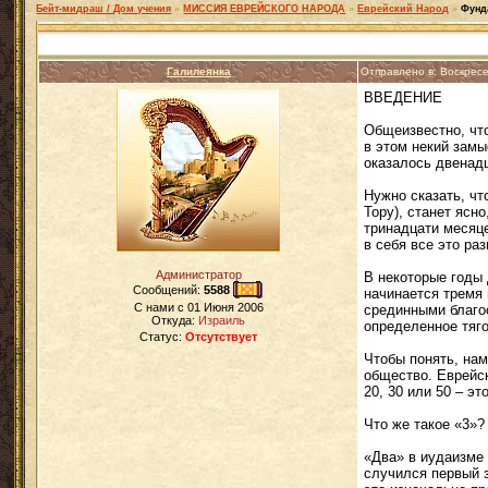
Бейт-мидраш / Дом учения
»
МИССИЯ ЕВРЕЙСКОГО НАРОДА
»
Еврейский Народ
»
Фунд
Галилеянка
Отправлено в: Воскрес
ВВЕДЕНИЕ
Общеизвестно, что
в этом некий замы
оказалось двенад
Нужно сказать, ч
Тору), станет ясн
тринадцати месяце
в себя все это ра
Администратор
В некоторые годы
Сообщений:
5588
начинается тремя
C нами с
01 Июня 2006
срединными благос
Откуда:
Израиль
определенное тяго
Статус:
Отсутствует
Чтобы понять, нам
общество. Еврейск
20, 30 или 50 – э
Что же такое «3»
«Два» в иудаизме 
случился первый з