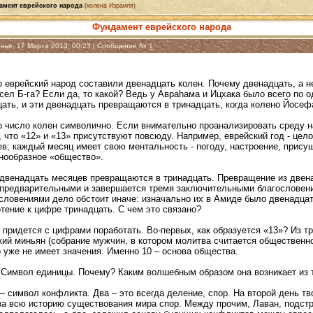
амент еврейского народа
(колена Израиля)
Фундамент еврейского народа
енье, 17 Марта 2013, 00:23 | Сообщение №
1
 еврейский народ составили двенадцать колен. Почему двенадцать, а не
сел Б-га? Если да, то какой? Ведь у Авраhама и Ицхака было всего по
цать, и эти двенадцать превращаются в тринадцать, когда колено Йосе
то число колен символично. Если внимательно проанализировать среду 
о, что «12» и «13» присутствуют повсюду. Например, еврейский год - цел
в; каждый месяц имеет свою ментальность - погоду, настроение, присущ
знообразное «общество».
 двенадцать месяцев превращаются в тринадцать. Превращение из двена
 предварительными и завершается тремя заключительными благословения
ловениями дело обстоит иначе: изначально их в Амиде было двенадцать
тение к цифре тринадцать. С чем это связано?
 придется с цифрами поработать. Во-первых, как образуется «13»? Из тр
ий миньян (собрание мужчин, в котором молитва считается общественно
то уже не имеет значения. Именно 10 – основа общества.
? Символ единицы. Почему? Каким волшебным образом она возникает из 
– символ конфликта. Два – это всегда деление, спор. На второй день т
а всю историю существования мира спор. Между прочим, Лаван, подстрои