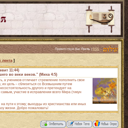
Приветствую Вас
Гость
|
RSS
 лента
]
евит 11:44)
его во веки веков." (Миха 4:5)
ть, а учеников отличает стремление пополнить свои
 их цель – сблизиться со Всевышним путем
есостоятельность другого и претендует на
 самым, участие в исправлении всего Мира (тикун
на пути к этому; выходцы из христианства или иных
азу жизни. Добро пожаловать!