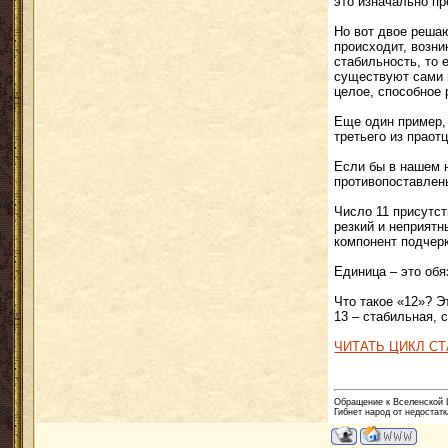
это изначально п
Но вот двое решаю
происходит, возни
стабильность, то
существуют сами 
целое, способное 
Еще один пример,
третьего из праот
Если бы в нашем н
противопоставлены
Число 11 присутст
резкий и неприятн
компонент подчерк
Единица – это об
Что такое «12»? Э
13 – стабильная, 
ЧИТАТЬ ЦИКЛ СТ
Обращение к Вселенской Ц
Гибнет народ от недостатк