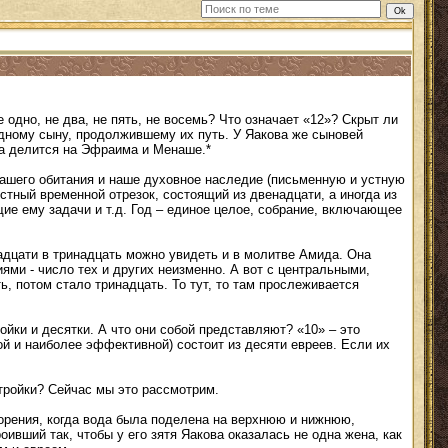
 одно, не два, не пять, не восемь? Что означает «12»? Скрыт ли
 одному сыну, продолжившему их путь. У Яакова же сыновей
фа делится на Эфраима и Менаше.*
нашего обитания и наше духовное наследие (письменную и устную
остный временной отрезок, состоящий из двенадцати, а иногда из
ие ему задачи и т.д. Год – единое целое, собрание, включающее
дцати в тринадцать можно увидеть и в молитве Амида. Она
ми - число тех и других неизменно. А вот с центральными,
, потом стало тринадцать. То тут, то там прослеживается
ойки и десятки. А что они собой представляют? «10» – это
й и наиболее эффективной) состоит из десяти евреев. Если их
тройки? Сейчас мы это рассмотрим.
ворения, когда вода была поделена на верхнюю и нижнюю,
вший так, чтобы у его зятя Яакова оказалась не одна жена, как