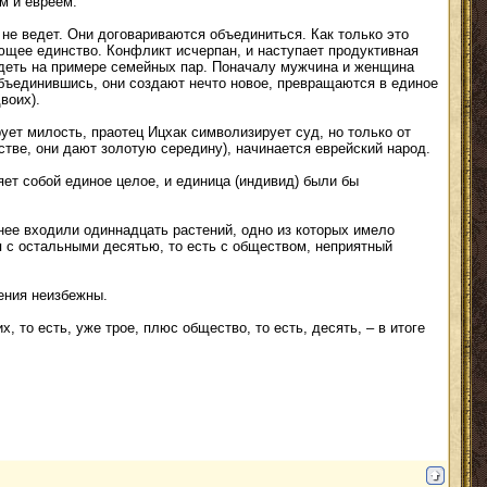
м и евреем.
 не ведет. Они договариваются объединиться. Как только это
рующее единство. Конфликт исчерпан, и наступает продуктивная
видеть на примере семейных пар. Поначалу мужчина и женщина
бъединившись, они создают нечто новое, превращаются в единое
воих).
ет милость, праотец Ицхак символизирует суд, но только от
нстве, они дают золотую середину), начинается еврейский народ.
яет собой единое целое, и единица (индивид) были бы
 нее входили одиннадцать растений, одно из которых имело
уя с остальными десятью, то есть с обществом, неприятный
ения неизбежны.
то есть, уже трое, плюс общество, то есть, десять, – в итоге