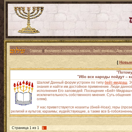
Главная
|
Фундамент еврейского народа - Бейт-мидраш / Дом учен
[
Новые
"Потому
"Ибо все народы пойдут – к
Шалом! Данный форум устроен по типу
бейт-мидраш
. 
знания и найти им достойное применение. Люди данной
исполнения Его заповедей. Посещение «Бейт-Мидраш» н
исключительность собственного мнения. Суть общения и
олям).
У нас приветствуются ноахиты (бней-Ноах); геры (про
религий и культов; караимы; иудействующие, а также все Б-гобоязненн
Страница
1
из
1
1