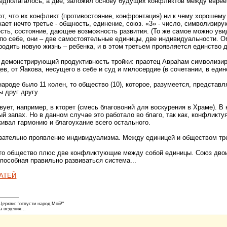
редполагалось, а две, заложил основу будущих конфликтов между еврее
т, что их конфликт (противостояние, конфронтация) ни к чему хорошему
кает нечто третье - общность, единение, союз. «3» - число, символизи
 есть, состояние, дающее возможность развития. (То же самое можно у
по себе, они – две самостоятельные единицы, две индивидуальности. О
родить новую жизнь – ребенка, и в этом третьем проявляется единство д
 демонстрирующий продуктивность тройки: праотец Авраhам символизиру
цев, от Яакова, несущего в себе и суд и милосердие (в сочетании, в еди
ароде было 11 колен, то общество (10), которое, разумеется, представл
 друг другу.
вует, например, в кторет (смесь благовоний для воскурения в Храме). В
ый запах. Но в данном случае это работало во благо, так как, конфликт
ивал гармонию и благоухание всего остального.
язательно проявление индивидуализма. Между единицей и обществом тр
то общество плюс две конфликтующие между собой единицы. Союз двоих, 
способная правильно развиваться система...
АТЕЙ
еркви: "отпусти народ Мой!"
а ведения...