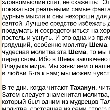
здравомыслие спят, не скажешь: "Это
показаться реальными самые фант
дурные мысли и сны нехороши для д
святой. Лучшее средство избежать 
продумать и сосредоточиться на хо
постель и уснуть. И это одна из при
грядущий, особенно молитву
Шема
чудесная молитва эта
Шема
, то мы
перед сном. Ибо в Шема заключено н
Владыка мира. Мы заявляем о наше
в любви Б-га к нам; мы можем чувс
В те дни, когда читают
Таханун
, чи
Затем следует знаменитая молитва,
который был одним из мудрецов Та
молитва, состоящая из семи строф 