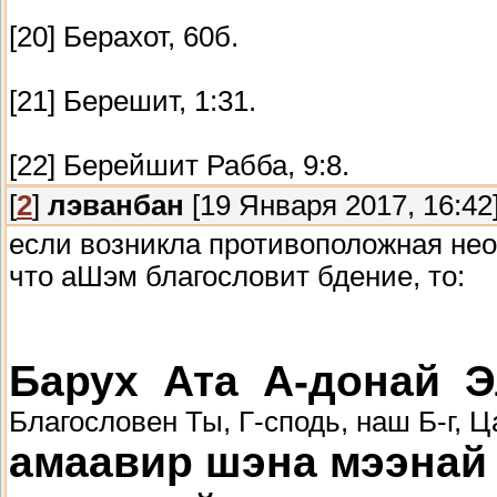
[20] Берахот, 60б.
[21] Берешит, 1:31.
[22] Берейшит Рабба, 9:8.
[
2
]
лэванбан
[19 Января 2017, 16:42
если возникла противоположная необ
что аШэм благословит бдение, то:
Барух Ата А-донай Э
Благословен Ты, Г-сподь, наш Б-г, 
амаавир шэна мээнай