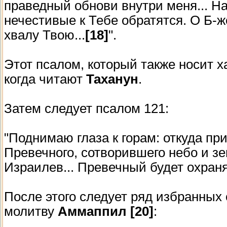
праведный обнови внутри меня... Н
нечестивые к Тебе обратятся. О Б-же
хвалу Твою...
[18]
".
Этот псалом, который также носит ха
когда читают
Таханун
.
Затем следует псалом 121:
"Поднимаю глаза к горам: откуда п
Превечного, сотворившего небо и зе
Израилев... Превечный будет охраня
После этого следует ряд избранных 
молитву
Аммаппил [20]
: