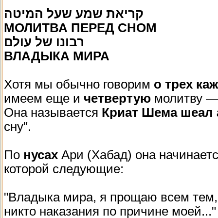
קריאת שמע שעל המיטה
МОЛИТВА ПЕРЕД СНОМ
רבונו של עולם
ВЛАДЫКА МИРА
Хотя мы обычно говорим
о трех к
имеем еще и
четвертую
молитву — 
Она называется
Криат Шема шеал
сну".
По
нусах
Ари (Хабад) она начинаетс
которой следующие:
"Владыка мира, я прощаю всем тем, 
никто наказания по причине моей..."