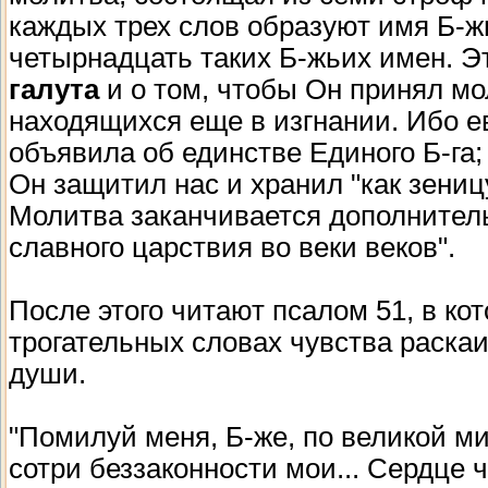
каждых трех слов образуют имя Б-жь
четырнадцать таких Б-жьих имен. Э
галута
и о том, чтобы Он принял мо
находящихся еще в изгнании. Ибо ев
объявила об единстве Единого Б-га;
Он защитил нас и хранил "как зеницу
Молитва заканчивается дополнител
славного царствия во веки веков".
После этого читают псалом 51, в ко
трогательных словах чувства раска
души.
"Помилуй меня, Б-же, по великой м
сотри беззаконности мои... Сердце ч