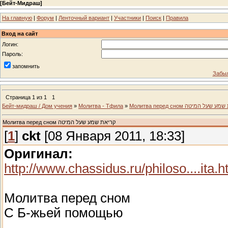
[
Бейт-Мидраш
]
На главную
|
Форум
|
Ленточный вариант
|
Участники
|
Поиск
|
Правила
Вход на сайт
Логин:
Пароль:
запомнить
Забыл
Страница
1
из
1
1
Бейт-мидраш / Дом учения
»
Молитва - Тфила
»
Молитва перед сном שעל המיטה
Молитва перед сном קריאת שמע שעל המיטה
[
1
]
ckt
[08 Января 2011, 18:33]
Оригинал:
http://www.chassidus.ru/philoso....ita.
Молитва перед сном
С Б-жьей помощью