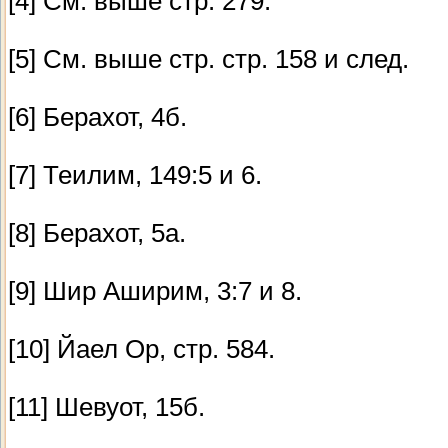
[4] См. выше стр. 279.
[5] См. выше стр. стр. 158 и след.
[6] Берахот, 4б.
[7] Теилим, 149:5 и 6.
[8] Берахот, 5а.
[9] Шир Аширим, 3:7 и 8.
[10] Йаел Op, стр. 584.
[11] Шевуот, 15б.