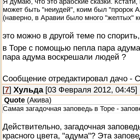
Я думаю, что это арабские сказки. Кстати
может быть "неиудей", коим был "пророк А
(наверно, в Аравии было много "желтых" ко
это можно в другой теме по спорить,
в Торе с помощью пепла пара адума
пара адума воскрешали людей ?
Сообщение отредактировал
дачо
-
С
[
7
]
Хульда
[03 Февраля 2012, 04:45]
Quote
(
Акива
)
Самая загадочная заповедь в Торе - запов
Действительно, загадочная заповедь
красного цвета, "адума"? Эта запове