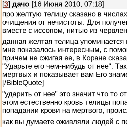
[
3
]
дачо
[16 Июня 2010, 07:18]
про желтую телицу сказано в числах
очищения от нечистоты. Для получе
вместе с иссопом, нитью из червлен
данная желтая телица упоминается и 
мне показалось интересным, с пом
причем не сжигая ее, в Коране сказан
"Ударьте его чем-нибудь от нее". Та
мертвых и показывает вам Его знаме
[/BibleQuote]
"ударить от нее" это значит что то о
этом естественно кровь телицы попа
попадании крови на мертвого, прои
как вы думаете оживляли людей с п