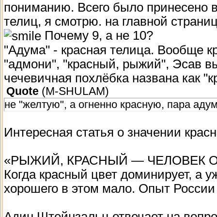
пониманию. Всего было принесено в
телиц, я смотрю. на главной страни
Почему 9, а не 10?
"Адума" - красная телица. Вообще 
"адмони", "красный, рыжий", Эсав в
чечевичная похлёбка названа как "к
Quote
(
M-SHULAM
)
не "желтую", а огненно красную, пара адум
Интересная статья о значении красн
«РЫЖИЙ, КРАСНЫЙ — ЧЕЛОВЕК 
Когда красный цвет доминирует, а у
хорошего в этом мало. Опыт России 
Адин Штейнзальц отвечает на вопр