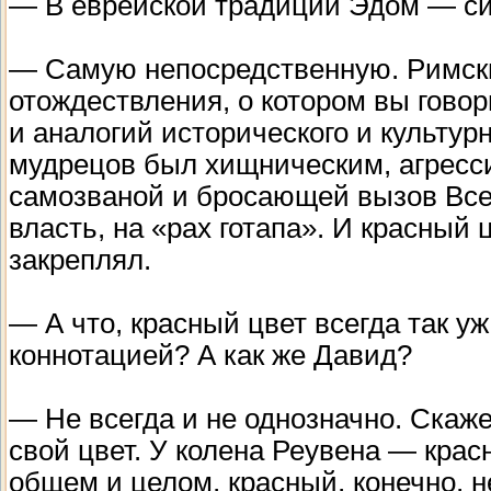
— В еврейской традиции Эдом — сим
— Самую непосредственную. Римск
отождествления, о котором вы говори
и аналогий исторического и культур
мудрецов был хищническим, агресс
самозваной и бросающей вызов Вс
власть, на «рах готапа». И красный 
закреплял.
— А что, красный цвет всегда так у
коннотацией? А как же Давид?
— Не всегда и не однозначно. Скаж
свой цвет. У колена Реувена — крас
общем и целом, красный, конечно, н