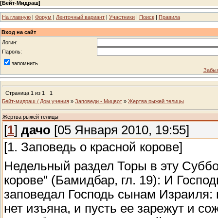
[
Бейт-Мидраш
]
На главную
|
Форум
|
Ленточный вариант
|
Участники
|
Поиск
|
Правила
Вход на сайт
Логин:
Пароль:
запомнить
Забыл
Страница
1
из
1
1
Бейт-мидраш / Дом учения
»
Заповеди - Мицвот
»
Жертва рыжей телицы
Жертва рыжей телицы
[
1
]
дачо
[05 Января 2010, 19:55]
[1. Заповедь о красной корове]
Недельный раздел Торы в эту Суббот
корове" (Бамидбар, гл. 19): И Госпо
заповедал Господь сынам Израиля: в
нет изъяна, и пусть ее зарежут и со