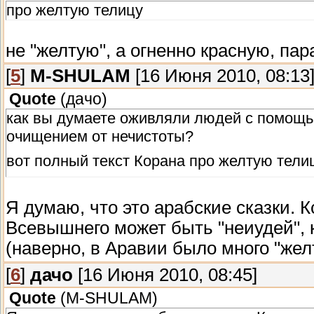
про желтую телицу
не "желтую", а огненно красную, пар
[
5
]
M-SHULAM
[16 Июня 2010, 08:13
Quote
(
дачо
)
как вы думаете оживляли людей с помощью
очищением от нечистоты?
вот полный текст Корана про желтую тели
Я думаю, что это арабские сказки. К
Всевышнего может быть "неиудей", 
(наверно, в Аравии было много "жел
[
6
]
дачо
[16 Июня 2010, 08:45]
Quote
(
M-SHULAM
)