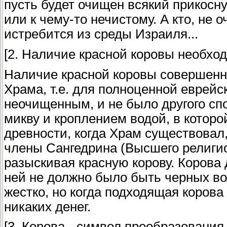
пусть будет очищен всякий прикосну
или к чему-то нечистому. А кто, не 
истребится из среды Израиля...
[2. Наличие красной коровы необх
Наличие красной коровы совершен
Храма, т.е. для полноценной еврейс
неочищенным, и не было другого спо
микву и кроплением водой, в которо
древности, когда Храм существовал,
члены Сангедрина (Высшего религио
разыскивая красную корову. Корова
ней не должно было быть черных во
жестко, но когда подходящая корова
никаких денег.
[3. Корова - символ преобразования