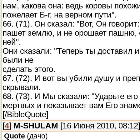
нам, какова она: ведь коровы похож
пожелает Б-г, на верном пути".
66. (71). Он сказал: "Вот, Он говори
пашет землю, и не орошает пашню, 
ней".
Они сказали: "Теперь ты доставил ис
были не
сделать этого.
67. (72). И вот вы убили душу и преп
скрывали.
68. (73). И Мы сказали: "Ударьте его
мертвых и показывает вам Его знаме
[/BibleQuote]
[
4
]
M-SHULAM
[16 Июня 2010, 08:12
Quote
(
дачо
)