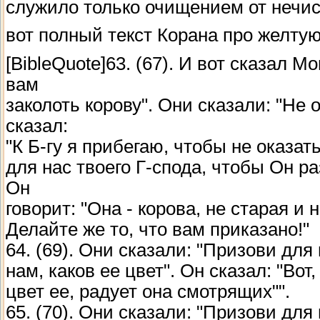
служило только очищением от нечи
вот полный текст Корана про желту
[BibleQuote]63. (67). И вот сказал М
вам
заколоть корову". Они сказали: "Не
сказал:
"К Б-гу я прибегаю, чтобы не оказать
для нас твоего Г-спода, чтобы Он ра
Он
говорит: "Она - корова, не старая и 
Делайте же то, что вам приказано!"
64. (69). Они сказали: "Призови для
нам, каков ее цвет". Он сказал: "Вот
цвет ее, радует она смотрящих"".
65. (70). Они сказали: "Призови для