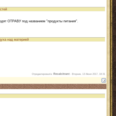
остей
зводят ОТРАВУ под названием "продукты питания".
духа над материей
Recalcitrant
Отредактировал/а:
-
Вторник, 13 Июня 2017, 18:31