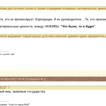
лизм достаточно силен в своем отрицании основных человеческих ценн
те, кто их финансирует. Корпорации. И их руководители... Те, кто прои
материальные ценности, жажду НАЖИВЫ. "
Что было, то и будет
".
ясно выражает характерную для мессианских времен идею приоритета 
от суетен сам.
, 13 Июня 2017, 20:16 | Сообщение №
3
"ВСЕ" ?
ный мир, правовые государства.
еркви: "отпусти народ Мой!"