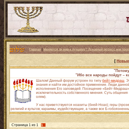
Главная
|
Меняется ли мир к лучшему? Духовный регресс или прог
[
Новые
"Потому
"Ибо все народы пойдут – к
Шалом! Данный форум устроен по типу
бейт-мидраш
. 
знания и найти им достойное применение. Люди данной
исполнения Его заповедей. Посещение «Бейт-Мидраш» н
исключительность собственного мнения. Суть общения и
олям).
У нас приветствуются ноахиты (бней-Ноах); геры (про
религий и культов; караимы; иудействующие, а также все Б-гобоязненн
Страница
1
из
1
1