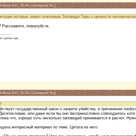
14 Июня 2017, 20:06 | Сообщение №
7
ституции которых лежат ключевые Заповеди Торы о ценности человеческо
? Расскажите, пожалуйста.
от суетен сам.
14 Июня 2017, 21:43 | Сообщение №
8
?
ействует государственный закон о запрете убийства, и причинения любо
Десятисловие, или даже если бы оно беспрекословно соблюдалось хотя 
пока что, хорошо хоть несколько заповедей принимаются в расчет. Нужн
щала интересный материал по теме. Цитата из него: