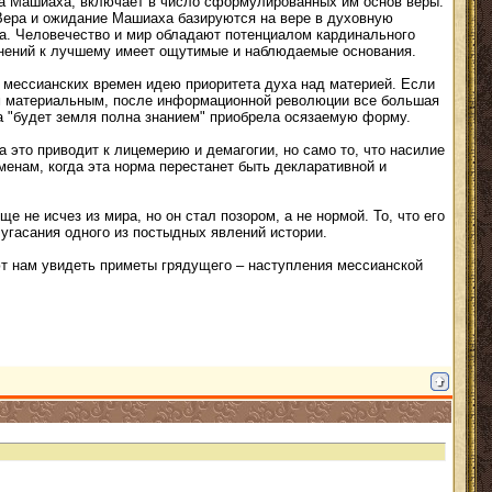
ода Машиаха, включает в число сформулированных им основ веры.
 Вера и ожидание Машиаха базируются на вере в духовную
-га. Человечество и мир обладают потенциалом кардинального
енений к лучшему имеет ощутимые и наблюдаемые основания.
мессианских времен идею приоритета духа над материей. Если
ям материальным, после информационной революции все большая
а "будет земля полна знанием" приобрела осязаемую форму.
 это приводит к лицемерию и демагогии, но само то, что насилие
енам, когда эта норма перестанет быть декларативной и
 не исчез из мира, но он стал позором, а не нормой. То, что его
угасания одного из постыдных явлений истории.
т нам увидеть приметы грядущего – наступления мессианской