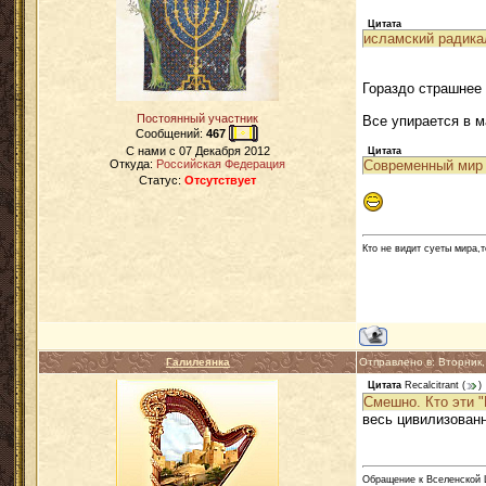
Цитата
исламский радика
Гораздо страшнее 
Постоянный участник
Все упирается в 
Сообщений:
467
C нами с
07 Декабря 2012
Цитата
Современный мир 
Откуда:
Российская Федерация
Статус:
Отсутствует
Кто не видит суеты мира,т
Галилеянка
Отправлено в: Вторник
Цитата
Recalcitrant
(
)
Смешно. Кто эти 
весь цивилизован
Обращение к Вселенской Ц