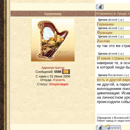
Галилеянка
Отправлено в: Среда, 
Цитата
alconok
(
)
Германии
Цитата
alconok
(
)
Франции
Цитата
alconok
(
)
Англии
ну так это же стр
Цитата
alconok
(
)
И какие страны с
наверное те, в ос
в которой люди бы
Администратор
Сообщений:
5588
Цитата
Recalcitrant
(
)
C нами с
01 Июня 2006
есть и другой вар
Откуда:
Израиль
не другой, а пар
Статус:
Отсутствует
воплощением покол
цивилизации: Исав
на личностном уро
происходили событ
Обращение к Вселенской Ц
Гибнет народ от недостатк