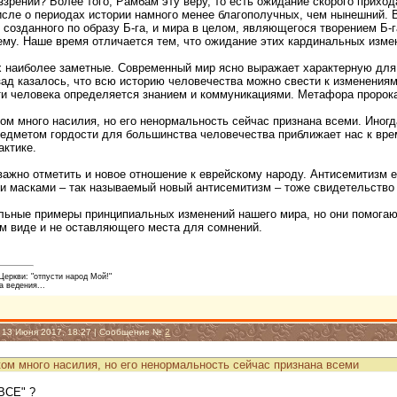
ззрении? Более того, Рамбам эту веру, то есть ожидание скорого прих
числе о периодах истории намного менее благополучных, чем нынешний.
 созданного по образу Б-га, и мира в целом, являющегося творением Б
ему. Наше время отличается тем, что ожидание этих кардинальных изм
 наиболее заметные. Современный мир ясно выражает характерную для 
зад казалось, что всю историю человечества можно свести к изменени
ти человека определяется знанием и коммуникациями. Метафора пророк
м много насилия, но его ненормальность сейчас признана всеми. Иногда
едметом гордости для большинства человечества приближает нас к врем
актике.
ажно отметить и новое отношение к еврейскому народу. Антисемитизм еще
и масками – так называемый новый антисемитизм – тоже свидетельство 
льные примеры принципиальных изменений нашего мира, но они помогаю
ом виде и не оставляющего места для сомнений.
еркви: "отпусти народ Мой!"
а ведения...
, 13 Июня 2017, 18:27 | Сообщение №
2
ом много насилия, но его ненормальность сейчас признана всеми
"ВСЕ" ?