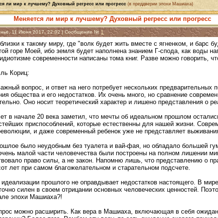
ся ли мир к лучшему? Духовный регресс или прогресс
(в преддверии эпохи Машиаха)
Меняется ли мир к лучшему? Духовный регресс или прогресс
енье, 11 Июня 2017, 22:02 | Сообщение №
1
близки к такому миру, где "волк будет жить вместе с ягненком, и барс б
той горе Моей, ибо земля будет наполнена знанием Г-спода, как воды 
идиотизме современности написаны тома книг. Разве можно говорить, ч
эль Кориц:
ажный вопрос, и ответ на него потребует нескольких предварительных 
ия общества и его недостатков. Их очень много, но сравнение совреме
тельно. Оно носит теоретический характер и лишено представления о р
сет в начале 20 века заметил, что мечты об идеальном прошлом остали
остейших приспособлений, которые естественны для нашей жизни. Совре
еволюции, и даже современный ребенок уже не представляет выживания
рошлое было неудобным без туалета и вай-фая, но обладало большей гу
очень малой части человечества были построены на полном лишении м
вовало право силы, а не закон. Напомню лишь, что представлению о пр
сот лет при самом благожелательном и старательном подсчете.
 идеализации прошлого не оправдывает недостатков настоящего. В мире
очно силен в своем отрицании основных человеческих ценностей. Поэто
чале эпохи Машиаха?!
прос можно расширить. Как вера в Машиаха, включающая в себя ожидан