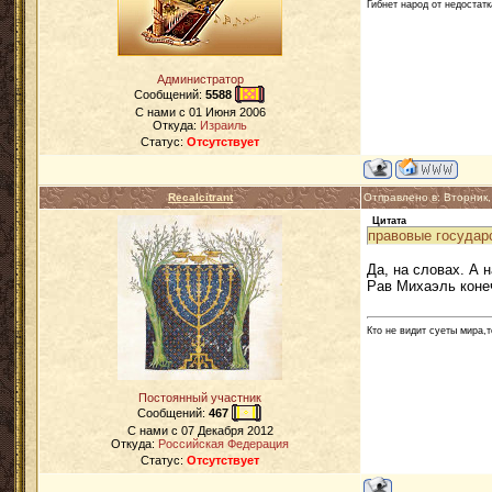
Гибнет народ от недостатк
Администратор
Сообщений:
5588
C нами с
01 Июня 2006
Откуда:
Израиль
Статус:
Отсутствует
Recalcitrant
Отправлено в: Вторник
Цитата
правовые государ
Да, на словах. А 
Рав Михаэль конеч
Кто не видит суеты мира,т
Постоянный участник
Сообщений:
467
C нами с
07 Декабря 2012
Откуда:
Российская Федерация
Статус:
Отсутствует