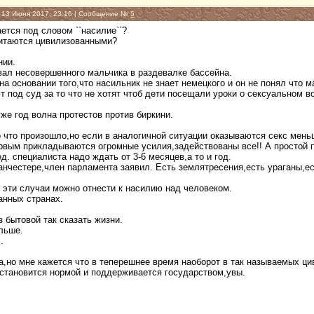
, 13 Июня 2017, 23:16 | Сообщение №
5
ется под словом ``насилие``?
читаются цивилизованными?
нии.
вал несовершенного мальчика в раздевалке бассейна.
на основании того,что насильник не знает немецкого и он не понял что м
 под суд за то что не хотят чтоб дети посещали уроки о сексуальном в
же год волна протестов против биркини.
о что произошло,но если в аналогичной ситуации оказываются секс мен
рвым прикладываются огромные усилия,задействованы все!! А простой п
д. специалиста надо ждать от 3-6 месяцев,а то и год.
нчестере,член парламента заявил. Есть землятресения,есть ураганы,ес
е эти случаи можно отнести к насилию над человеком.
анных странах.
з бытовой так сказать жизни.
ольше.
.
а,но мне кажется что в теперешнее время наоборот в так называемых ц
 становится нормой и поддерживается государством,увы.