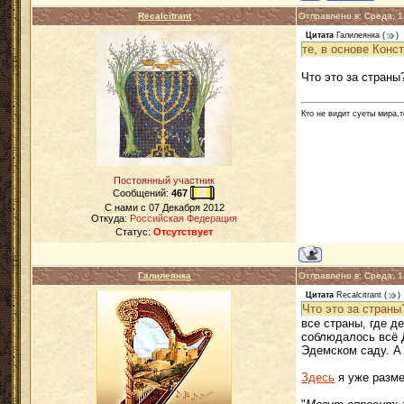
Recalcitrant
Отправлено в: Среда, 
Цитата
Галилеянка
(
)
те, в основе Кон
Что это за страны
Кто не видит суеты мира,т
Постоянный участник
Сообщений:
467
C нами с
07 Декабря 2012
Откуда:
Российская Федерация
Статус:
Отсутствует
Галилеянка
Отправлено в: Среда, 
Цитата
Recalcitrant
(
)
Что это за страны
все страны, где д
соблюдалось всё 
Эдемском саду. А 
Здесь
я уже разме