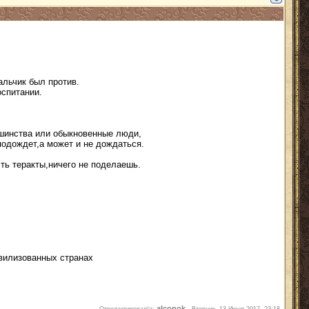
альчик был против.
оспитании.
ьшинства или обыкновенные люди,
одождет,а может и не дождаться.
ть теракты,ничего не поделаешь.
ивилизованных странах
alconok
Отредактировал/а:
-
Вторник, 13 Июня 2017, 23:18