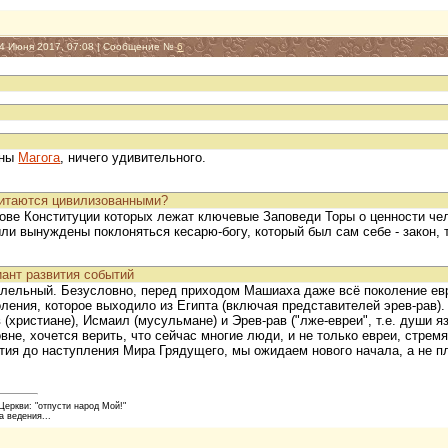
14 Июня 2017, 07:08 | Сообщение №
6
аны
Магога
, ничего удивительного.
читаются цивилизованными?
нове Конституции которых лежат ключевые Заповеди Торы о ценности че
ли вынуждены поклоняться кесарю-богу, который был сам себе - закон, то
иант развития событий
аллельный. Безусловно, перед приходом Машиаха даже всё поколение ев
ения, которое выходило из Египта (включая представителей эрев-рав).
 (христиане), Исмаил (мусульмане) и Эрев-рав ("лже-евреи", т.е. души 
вне, хочется верить, что сейчас многие люди, и не только евреи, стрем
ия до наступления Мира Грядущего, мы ожидаем нового начала, а не пл
еркви: "отпусти народ Мой!"
а ведения...