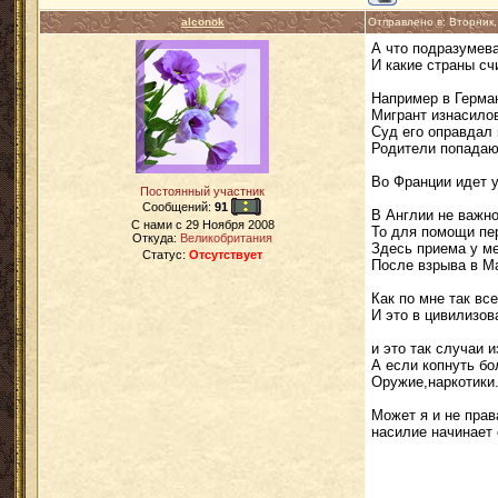
alconok
Отправлено в: Вторник
А что подразумева
И какие страны с
Например в Герма
Мигрант изнасило
Суд его оправдал 
Родители попадают
Во Франции идет у
Постоянный участник
Сообщений:
91
В Англии не важн
C нами с
29 Ноября 2008
То для помощи пе
Откуда:
Великобритания
Здесь приема у ме
Статус:
Отсутствует
После взрыва в Ма
Как по мне так вс
И это в цивилизов
и это так случаи и
А если копнуть б
Оружие,наркотики.
Может я и не прав
насилие начинает