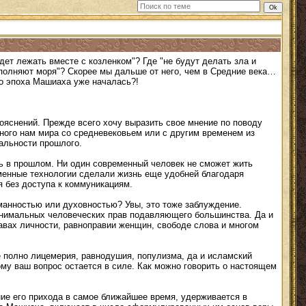
удет лежать вместе с козленком"? Где "не будут делать зла и
наполняют моря"? Скорее мы дальше от него, чем в Средние века…
то эпоха Машиаха уже началась?!
пояснений. Прежде всего хочу выразить свое мнение по поводу
нного нам мира со средневековьем или с другим временем из
еальности прошлого.
сь в прошлом. Ни один современный человек не сможет жить
менные технологии сделали жизнь еще удобней благодаря
 без доступа к коммуникациям.
манностью или духовностью? Увы, это тоже заблуждение.
инимальных человеческих прав подавляющего большинства. Да и
авах личности, равноправии женщин, свободе слова и многом
 полно лицемерия, равнодушия, популизма, да и исламский
му ваш вопрос остается в силе. Как можно говорить о настоящем
ие его прихода в самое ближайшее время, удерживается в