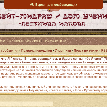
Версия для слабовидящих
ресс - Бейт-мидраш / Дом учения
|
Регистрация
|
Вход
 сообщения
·
Правила поведения
·
Участники
·
Поиск по темам
·
RSS
 что Я Г-сподь, Б-г ваш, освящайтесь и будьте святы, ибо Я свят" (Л
аждый во имя божества своего, а мы пойдем во имя Г-спода Б-га наш
Эта модель призвана помочь тем, кто желает изучать Тору и еврейскую мудрос
 категории не озабочены собственной репутацией или мнением большинства;
е должно рассматриваться как место, где один человек обнажает духовную н
 обучения – укрепление в праведности, исправление своего характера и, тем
зелиты), принявшие официальный или неофициальный гиюр, или находящиеся 
ые, неравнодушные к Б-гу Авраама, Исаака и Иакова, к Торе и Иудейскому обр