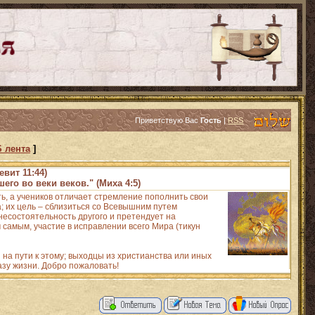
Приветствую Вас
Гость
|
RSS
 лента
]
евит 11:44)
его во веки веков." (Миха 4:5)
ть, а учеников отличает стремление пополнить свои
 их цель – сблизиться со Всевышним путем
есостоятельность другого и претендует на
 самым, участие в исправлении всего Мира (тикун
на пути к этому; выходцы из христианства или иных
азу жизни. Добро пожаловать!