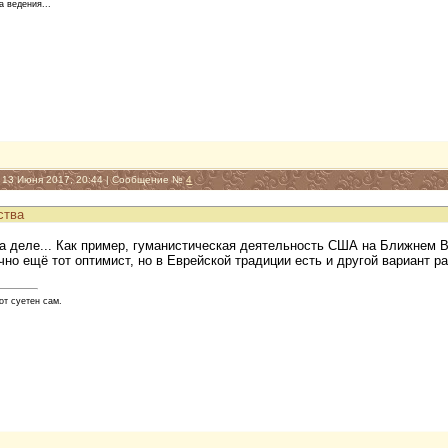
а ведения...
, 13 Июня 2017, 20:44 | Сообщение №
4
ства
на деле... Как пример, гуманистическая деятельность США на Ближнем В
но ещё тот оптимист, но в Еврейской традиции есть и другой вариант ра
от суетен сам.