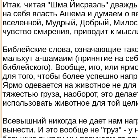
Итак, читая "Шма Йисраэль" дважды
на себя власть Ашема и думаем о ве
вселенной, Мудрый, Добрый, Милос
чувство смирения, приводит к мысл
Библейские слова, означающие такое
мальхут а-шамаим (принятие на себя
библейского). Вообще, иго, или ярм
для того, чтобы более успешно нап
Ярмо одевается на животное не для 
тяжестью груза, наоборот, это дела
использовать животное для той цели
Всевышний никогда не дает нам наг
вынести. И это вообще не "груз" - у