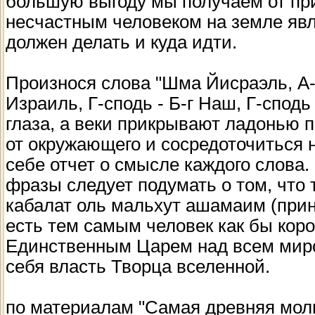
большую выгоду мы получаем от при
несчастным человеком на земле являе
должен делать и куда идти.
Произнося слова "Шма Йисраэль, А-
Израиль, Г-сподь - Б-г Наш, Г-сподь
глаза, а веки прикрывают ладонью 
от окружающего и сосредоточиться 
себе отчет о смысле каждого слова
фразы следует подумать о том, что
кабалат оль мальхут ашамаим (приня
есть тем самым человек как бы кор
Единственным Царем над всем миро
себя власть Творца вселенной.
по материалам "Самая древняя мол