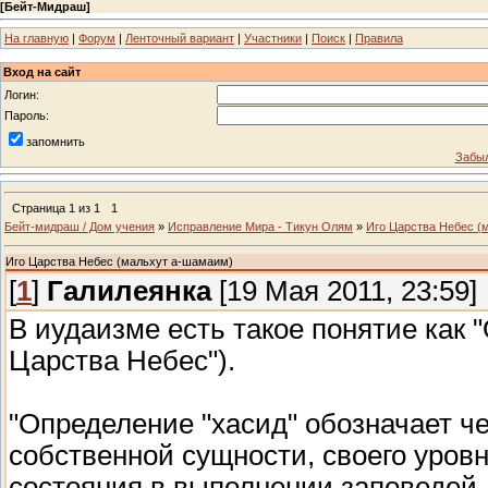
[
Бейт-Мидраш
]
На главную
|
Форум
|
Ленточный вариант
|
Участники
|
Поиск
|
Правила
Вход на сайт
Логин:
Пароль:
запомнить
Забыл
Страница
1
из
1
1
Бейт-мидраш / Дом учения
»
Исправление Мира - Тикун Олям
»
Иго Царства Небес (
Иго Царства Небес (мальхут а-шамаим)
[
1
]
Галилеянка
[19 Мая 2011, 23:59]
В иудаизме есть такое понятие как 
Царства Небес").
"Определение "хасид" обозначает ч
собственной сущности, своего уровн
состояния в выполнении заповедей. З