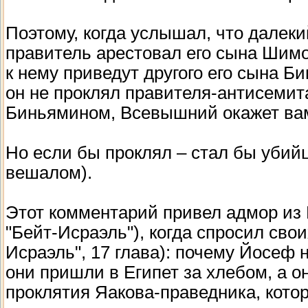
Поэтому, когда услышал, что далек
правитель арестовал его сына Шимон
к нему приведут другого его сына Б
он не проклял правителя-антисемита
Биньямином, Всевышний окажет ва
Но если бы проклял – стал бы убий
вешалом).
Этот комментарий привел адмор из Г
"Бейт-Исраэль"), когда спросил свои
Исраэль", 17 глава): почему Йосеф н
они пришли в Египет за хлебом, а о
проклятия Яакова-праведника, котор