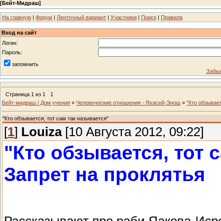
[
Бейт-Мидраш
]
На главную
|
Форум
|
Ленточный вариант
|
Участники
|
Поиск
|
Правила
Вход на сайт
Логин:
Пароль:
запомнить
Забыл
Страница
1
из
1
1
Бейт-мидраш / Дом учения
»
Человеческие отношения - Яхасей-Энош
»
"Кто обзывает
"Кто обзывается, тот сам так называется"
[
1
]
Louiza
[10 Августа 2012, 09:22]
"Кто обзывается, тот 
Запрет на проклятья
Рассказывают про раби Яакова-Исро