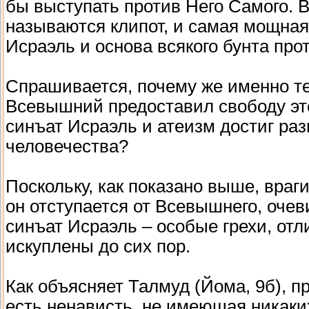
бы выступать против Него Самого. 
называются клипот, и самая мощная 
Исраэль и основа всякого бунта про
Спрашивается, почему же именно теп
Всевышний предоставил свободу это
синъат Исраэль и атеизм достиг ра
человечества?
Поскольку, как показано выше, враги
он отступается от Всевышнего, очев
синъат Исраэль – особые грехи, от
искуплены до сих пор.
Как объясняет Талмуд (Йома, 9б), пр
есть ненависть, не имеющая никаки