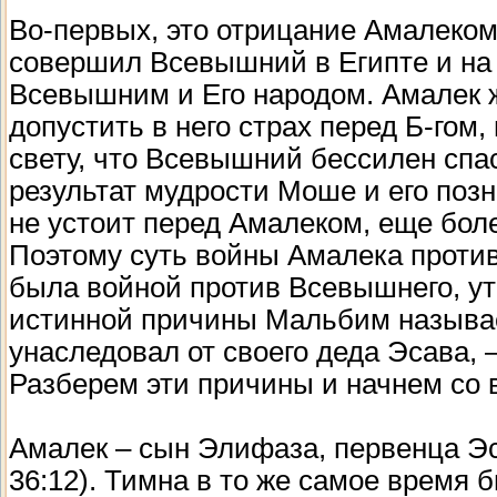
Во-первых, это отрицание Амалеком 
совершил Всевышний в Египте и на 
Всевышним и Его народом. Амалек ж
допустить в него страх перед Б-гом,
свету, что Всевышний бессилен спас
результат мудрости Моше и его позн
не устоит перед Амалеком, еще бол
Поэтому суть войны Амалека против
была войной против Всевышнего, ут
истинной причины Мальбим называе
унаследовал от своего деда Эсава, –
Разберем эти причины и начнем со в
Амалек – сын Элифаза, первенца Эс
36:12). Тимна в то же самое время