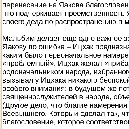
перенесение на Яакова благословен
что подчеркивает преемственность
своего деда по распространению в м
Мальбим делает еще одно важное з
Яакову по ошибке – Ицхак предназна
каким было первоначальное намерен
«проблемный», Ицхак желал «прибав
родоначальником народа, избранного
вызывал у Ицхака никакого беспокой
особого внимания; в будущем же по
священнослужителей в народе, объ
(Другое дело, что благие намерения
Всевышнего, Который сделал так, ч
благословение, которое соответство