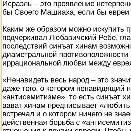
Исраэль – это проявление нетерпен
бы Своего Машиаха, если бы евреи 
Каким же образом можно искупить г
подчеркивал Любавичский Ребе, гла
последствий синъат хинам возможн
диаметральной противоположности –
иррациональной любви между евре
«Ненавидеть весь народ – это значи
даже того, о котором ненавидящий н
«антисемитизме», то есть синъат х
аават хинам предписывает «любить д
встречал и о котором ничего не зна
действенная борьба с «антисемитиз
отношения к другим евреям. Чтобы 