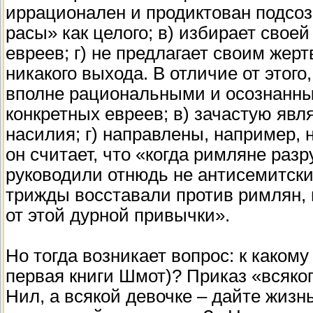
иррационален и продиктован подсоз
расы» как целого; в) избирает свое
евреев; г) не предлагает своим жер
никакого выхода. В отличие от этого
вполне рациональными и осознанны
конкретных евреев; в) зачастую яв
насилия; г) направлены, например, 
он считает, что «когда римляне раз
руководили отнюдь не антисемитски
трижды восставали против римлян, 
от этой дурной привычки».
Но тогда возникает вопрос: к каком
первая книги Шмот)? Приказ «всяко
Нил, а всякой девочке – дайте жизн