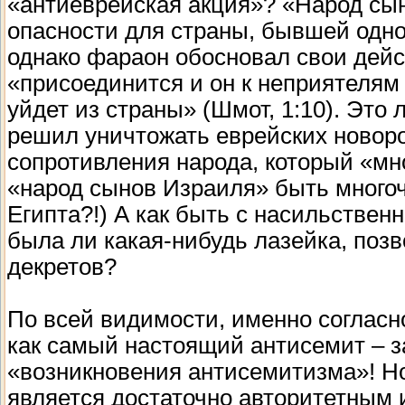
«антиеврейская акция»? «Народ сы
опасности для страны, бывшей одно
однако фараон обосновал свои дейс
«присоединится и он к неприятелям 
уйдет из страны» (Шмот, 1:10). Это 
решил уничтожать еврейских новор
сопротивления народа, который «мно
«народ сынов Израиля» быть многоч
Египта?!) А как быть с насильстве
была ли какая-нибудь лазейка, поз
декретов?
По всей видимости, именно согласн
как самый настоящий антисемит – з
«возникновения антисемитизма»! Но
является достаточно авторитетным и