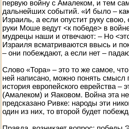
первую войну с Амалеком, и тем са
дальнейших событий. «И было – ка
Израиль, а если опустит руку свою,
руки Моше ведут <к победе> в войн
мудрецы наши и отвечают: – Но <это
Израиля всматриваются ввысь и пок
– они побеждают, а если нет – пада
Слово «Тора» – это то же самое, что 
ней написано, можно понять смысл 
история европейского еврейства – 
(Амалеком) и Яаковом. Война эта не 
предсказано Ривке: народы эти нико
один из них, то второй будет побежд
Правда, возникает вопрос: победы 