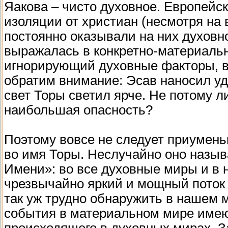
Яакова – чисто духовное. Европейс
изоляции от христиан (несмотря на в
постоянно оказывали на них духовно
выражалась в конкретно-материальн
игнорирующий духовные факторы, ви
обратим внимание: Эсав наносил уда
свет Торы светил ярче. Не потому ли
наибольшая опасность?
Поэтому вовсе не следует приумен
во имя Торы. Неслучайно оно назы
Имени»: во все духовные миры и в
чрезвычайно яркий и мощный поток 
так уж трудно обнаружить в нашем м
события в материальном мире имею
происходящего в духовных мирах. 