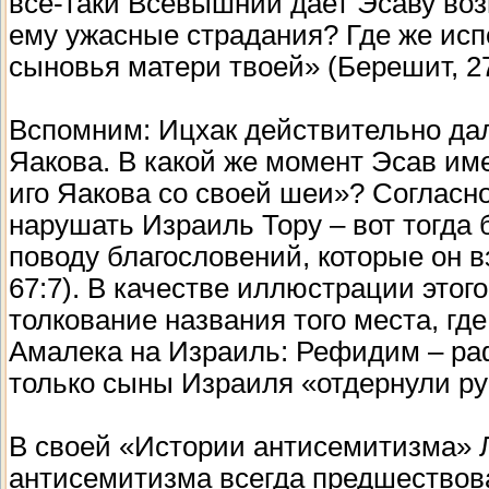
все-таки Всевышний дает Эсаву во
ему ужасные страдания? Где же исп
сыновья матери твоей» (Берешит, 2
Вспомним: Ицхак действительно да
Яакова. В какой же момент Эсав име
иго Яакова со своей шеи»? Согласно
нарушать Израиль Тору – вот тогда б
поводу благословений, которые он в
67:7). В качестве иллюстрации этог
толкование названия того места, г
Амалека на Израиль: Рефидим – раф
только сыны Израиля «отдернули ру
В своей «Истории антисемитизма» Л
антисемитизма всегда предшествова