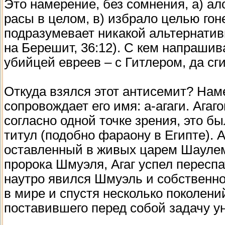
Это намерение, без сомнения, а) ал
расы в целом, в) избрало целью гоне
подразумевает никакой альтернати
на Берешит, 36:12). С кем напраши
убийцей евреев – с Гитлером, да сги
Откуда взялся этот антисемит? Наме
сопровождает его имя: а-агаги. Ага
согласно одной точке зрения, это бы
титул (подобно фараону в Египте).
оставленный в живых царем Шаулем
пророка Шмуэля, Агаг успел переспат
наутро явился Шмуэль и собственнор
в мире и спустя несколько поколени
поставившего перед собой задачу у