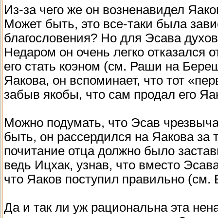
Из-за чего же он возненавидел Яако
Может быть, это все-таки была зав
благословения? Но для Эсава духов
Недаром он очень легко отказался о
его стать коэном (см. Раши на Береш
Яакова, он вспоминает, что тот «пер
забыв якобы, что сам продал его Яак
Можно подумать, что Эсав чрезвыча
быть, он рассердился на Яакова за 
почитание отца должно было застави
ведь Ицхак, узнав, что вместо Эсав
что Яаков поступил правильно (см. Б
Да и так ли уж рациональна эта нен