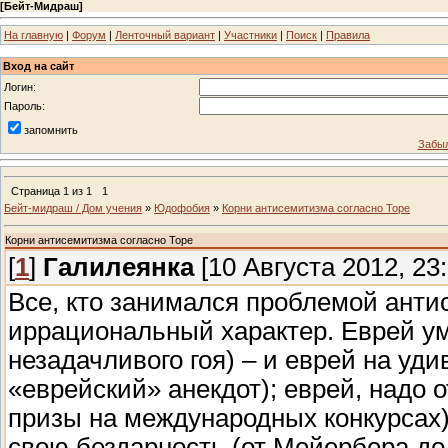
[
Бейт-Мидраш
]
На главную
|
Форум
|
Ленточный вариант
|
Участники
|
Поиск
|
Правила
Вход на сайт
Логин:
Пароль:
запомнить
Забыл
Страница
1
из
1
1
Бейт-мидраш / Дом учения
»
Юдофобия
»
Корни антисемитизма согласно Торе
Корни антисемитизма согласно Торе
[
1
]
Галилеянка
[10 Августа 2012, 23:
Все, кто занимался проблемой анти
иррациональный характер. Еврей ум
незадачливого гоя) – и еврей на уд
«еврейский» анекдот); еврей, надо 
призы на международных конкурсах)
свою бездарность (от Мейербера до