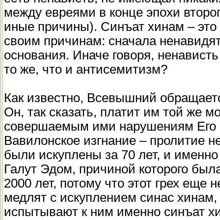
между евреями в конце эпохи второ
иные причины). Синъат хинам – это 
своим причинам: сначала ненавидят
основания. Иначе говоря, ненависть
то же, что и антисемитизм?
Как известно, Всевышний обращаетс
Он, так сказать, платит им той же м
совершаемым ими нарушениям Его 
Вавилонское изгнание – пролитие не
были искуплены за 70 лет, и именно
Галут Эдом, причиной которого был
2000 лет, потому что этот грех еще 
медлят с искуплением синас хинам,
испытывают к ним именно синъат хи