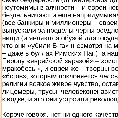
неутомимы в алчности – и евреи не
бездельничают и еще напридумывали
(все банкиры и миллионеры – евреи)
выпускали за пределы черты оседлос
нищи (и являются обузой для госуда
что они «убили Б-га» (несмотря на 
– даже в буллах Римских Пап), а на
Европу «еврейской заразой» – хрис
мракобесы», и евреи же – творцы в
«богов», которым поклоняется челов
религии всякое живое чувство, оста
лицемеры, трусы, человеконенавист
к водке, и это они устроили революц
Короче говоря, нет ни одного качес