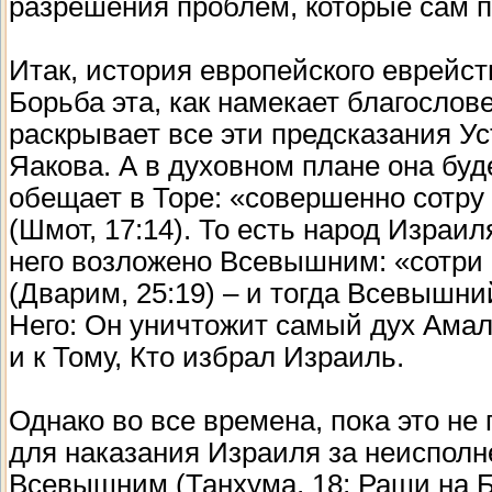
разрешения проблем, которые сам п
Итак, история европейского еврейст
Борьба эта, как намекает благослов
раскрывает все эти предсказания У
Яакова. А в духовном плане она бу
обещает в Торе: «совершенно сотру
(Шмот, 17:14). То есть народ Израи
него возложено Всевышним: «сотри
(Дварим, 25:19) – и тогда Всевышний
Него: Он уничтожит самый дух Амал
и к Тому, Кто избрал Израиль.
Однако во все времена, пока это н
для наказания Израиля за неисполн
Всевышним (Танхума, 18; Раши на Б