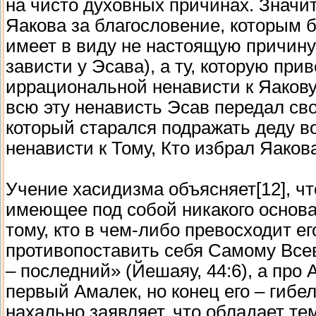
на чисто духовных причинах. Значит
Яакова за благословение, которым б
имеет в виду не настоящую причину
зависти у Эсава), а ту, которую пр
иррациональной ненависти к Яакову[
всю эту ненависть Эсав передал св
который старался подражать деду во
ненависти к Тому, Кто избрал Яаков
Учение хасидизма объясняет[12], чт
имеющее под собой никакого основа
тому, кто в чем-либо превосходит е
противопоставить себя Самому Всев
– последний» (Йешаяу, 44:6), а про 
первый Амалек, но конец его – гибел
нахально заявляет, что обладает те