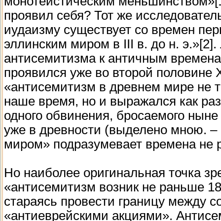
монотеистическим меньшинством»[1]
проявил себя? Тот же исследовател
иудаизму существует со времен пер
эллинским миром в III в. до н. э.»[2
антисемитизма к античным времена
проявился уже во второй половине XI
«антисемитизм в древнем мире не т
наше время, но и выражался как раз 
одного обвинения, бросаемого ныне
уже в древности (выделено мною. – И
миром» подразумевает времена не р
Но наиболее оригинальная точка зре
«антисемитизм возник не раньше 180
стараясь провести границу между 
«антиеврейскими акциями». Антисем