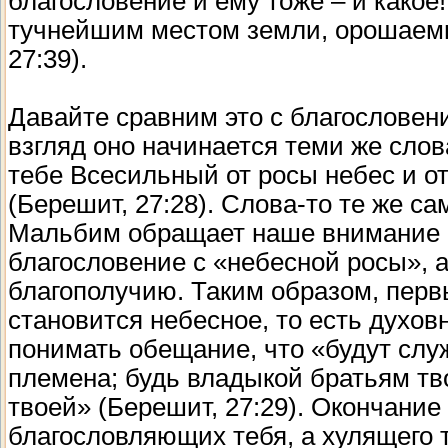
благословение и ему тоже – и какое
тучнейшим местом земли, орошаем
27:39).
Давайте сравним это с благослове
взгляд оно начинается теми же слов
тебе Всесильный от росы небес и от
(Берешит, 27:28). Слова-то те же с
Мальбим обращает наше внимание на
благословение с «небесной росы», 
благополучию. Таким образом, пер
становится небесное, то есть духо
понимать обещание, что «будут слу
племена; будь владыкой братьям тв
твоей» (Берешит, 27:29). Окончание
благословляющих тебя, а хулящего т