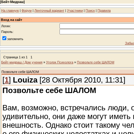
[
Бейт-Мидраш
]
На главную
|
Форум
|
Ленточный вариант
|
Участники
|
Поиск
|
Правила
Вход на сайт
Логин:
Пароль:
запомнить
Забыл
Страница
1
из
1
1
Бейт-мидраш / Дом учения
»
Уголок Психолога
»
Позвольте себе ШАЛОМ
Позвольте себе ШАЛОМ
[
1
]
Louiza
[28 Октября 2010, 11:31]
Позвольте себе ШАЛОМ
Вам, возможно, встречались люди,
удивительно, они даже могут иметь
внешность. Однако стоит такому чел
о его физических недостатках и цел