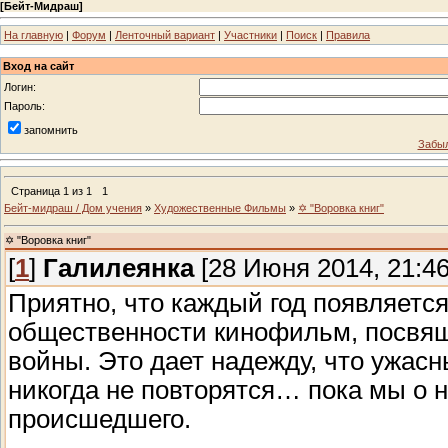
[
Бейт-Мидраш
]
На главную
|
Форум
|
Ленточный вариант
|
Участники
|
Поиск
|
Правила
Вход на сайт
Логин:
Пароль:
запомнить
Забыл
Страница
1
из
1
1
Бейт-мидраш / Дом учения
»
Художественные Фильмы
»
✡ "Воровка книг"
✡ "Воровка книг"
[
1
]
Галилеянка
[28 Июня 2014, 21:46
Приятно, что каждый год появляет
общественности кинофильм, посвящ
войны. Это дает надежду, что ужас
никогда не повторятся… пока мы о н
происшедшего.