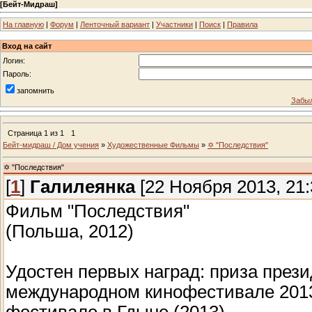
[
Бейт-Мидраш
]
На главную
|
Форум
|
Ленточный вариант
|
Участники
|
Поиск
|
Правила
Вход на сайт
Логин:
Пароль:
запомнить
Забыл
Страница
1
из
1
1
Бейт-мидраш / Дом учения
»
Художественные Фильмы
»
✡ "Последствия"
✡ "Последствия"
[
1
]
Галилеянка
[22 Ноября 2013, 21:
Фильм "Последствия"
(Польша, 2012)
Удостен первых наград: приза пре
международном кинофестивале 2013
фестивале в Гдыне (2013).