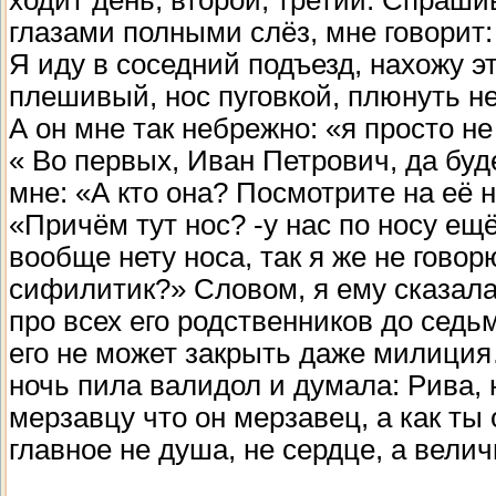
глазами полными слёз, мне говорит:
Я иду в соседний подъезд, нахожу эт
плешивый, нос пуговкой, плюнуть не
А он мне так небрежно: «я просто н
« Во первых, Иван Петрович, да буд
мне: «А кто она? Посмотрите на её н
«Причём тут нос? -у нас по носу ещ
вообще нету носа, так я же не говор
сифилитик?» Словом, я ему сказала в
про всех его родственников до седьм
его не может закрыть даже милиция
ночь пила валидол и думала: Рива, 
мерзавцу что он мерзавец, а как ты
главное не душа, не сердце, а вели