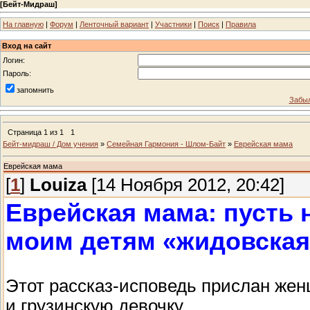
[
Бейт-Мидраш
]
На главную
|
Форум
|
Ленточный вариант
|
Участники
|
Поиск
|
Правила
Вход на сайт
Логин:
Пароль:
запомнить
Забыл
Страница
1
из
1
1
Бейт-мидраш / Дом учения
»
Семейная Гармония - Шлом-Байт
»
Еврейская мама
Еврейская мама
[
1
]
Louiza
[14 Ноября 2012, 20:42]
Еврейская мама: пусть н
моим детям «жидовская
Этот рассказ-исповедь прислан же
и грузинскую девочку.