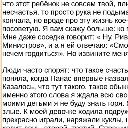
что этот ребёнок не совсем твой, пл
несчастья, то просто рука не подым
кончала, но вроде про эту жизнь ко
посоветую. Я вам скажу больше: ко 
Мне даже соседка говорит: « Ну, Рив
Министров», и а я ей отвечаю: «См
нечем гордиться». Но извините меня
Люди часто спорят: что такое счасть
поняла, когда Панас впервые назва
Казалось, что тут такого, такое обы
именно этого слова я ждала всю сво
моими детьми я не буду знать горя.
злые. К моей девочке ходила подруж
прекрасно играли, наряжали куклы, 
ходит день, второй, третий. Спраши