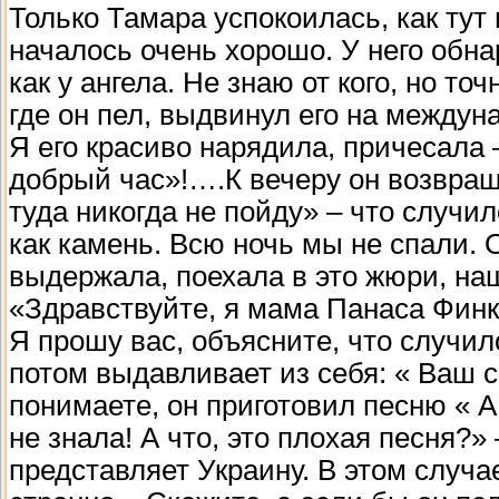
Только Тамара успокоилась, как тут 
началось очень хорошо. У него обн
как у ангела. Не знаю от кого, но т
где он пел, выдвинул его на междун
Я его красиво нарядила, причесала –
добрый час»!….К вечеру он возвращ
туда никогда не пойду» – что случи
как камень. Всю ночь мы не спали. О
выдержала, поехала в это жюри, наш
«Здравствуйте, я мама Панаса Фин
Я прошу вас, объясните, что случи
потом выдавливает из себя: « Ваш 
понимаете, он приготовил песню « А
не знала! А что, это плохая песня?»
представляет Украину. В этом случа