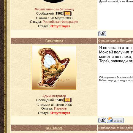
Думай головой, а не Новы
Фесвитянин-самбатианец
Сообщений:
1902
C нами с
20 Марта 2008
Откуда:
Российская Федерация
Статус:
Отсутствует
Галилеянка
Отправлено в: Понедел
Я не читала этот 
Моисей получил эт
может и не плохо,
Тора), заповеди о
Обращение к Вселенской Ц
Гибнет народ от недостатк
Администратор
Сообщений:
5588
C нами с
01 Июня 2006
Откуда:
Израиль
Статус:
Отсутствует
M-SHULAM
Отправлено в: Понедел