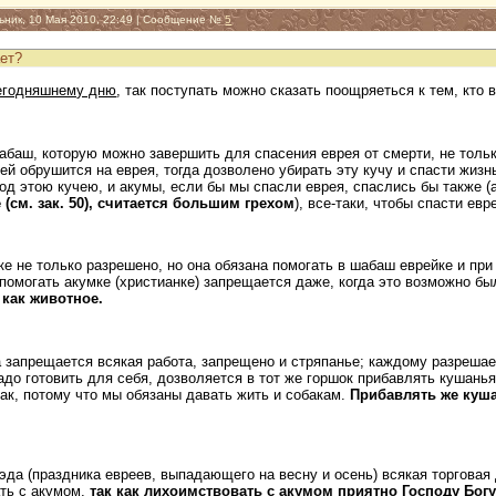
ьник, 10 Мая 2010, 22:49 | Сообщение №
5
ет?
егодняшнему дню
, так поступать можно сказать поощряеться к тем, кто
абаш, которую можно завершить для спасения еврея от смерти, не тольк
ей обрушится на еврея, тогда дозволено убирать эту кучу и спасти жиз
од этою кучею, и акумы, если бы мы спасли еврея, спаслись бы также (а
(см. зак. 50), считается большим грехом
), все-таки, чтобы спасти евр
е не только разрешено, но она обязана помогать в шабаш еврейке и при
помогать акумке (христианке) запрещается даже, когда это возможно б
 как животное.
а запрещается всякая работа, запрещено и стряпанье; каждому разреша
адо готовить для себя, дозволяется в тот же горшок прибавлять кушань
ак, потому что мы обязаны давать жить и собакам.
Прибавлять же куша
да (праздника евреев, выпадающего на весну и осень) всякая торговая
ть с акумом,
так как лихоимствовать с акумом приятно Господу Богу