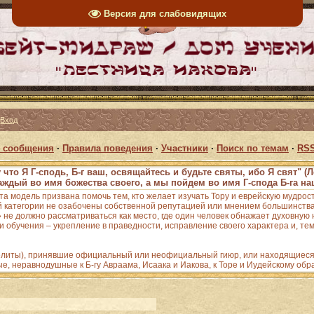
Версия для слабовидящих
|
Вход
 сообщения
·
Правила поведения
·
Участники
·
Поиск по темам
·
RSS
 что Я Г-сподь, Б-г ваш, освящайтесь и будьте святы, ибо Я свят" (Л
аждый во имя божества своего, а мы пойдем во имя Г-спода Б-га наш
Эта модель призвана помочь тем, кто желает изучать Тору и еврейскую мудрос
 категории не озабочены собственной репутацией или мнением большинства;
е должно рассматриваться как место, где один человек обнажает духовную н
 обучения – укрепление в праведности, исправление своего характера и, тем
зелиты), принявшие официальный или неофициальный гиюр, или находящиеся 
ые, неравнодушные к Б-гу Авраама, Исаака и Иакова, к Торе и Иудейскому обр