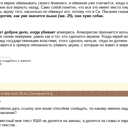
я еврею обманывать своего ближнего, и обманом уже считается, когда о
жен все вернуть назад. Само собой понятно, что все это имеет место л
 акуму того, насколько он обманул его; потому что в Св. Писании сказ
ротив, как уже значится выше (зак. 25), они хуже собак.
т доброе дело, когда убивает
апикореса. Апикоресом признается воль
я своим неверием, равно как и тот, кто сделался акумом. Когда еврей мо
пред государственными властями, этого сделать нельзя, тогда он должен
тавится в прямую обязанность убивать акума, с которым он живет в мир
е и радуйтесь в трепете»
у.
, 11 Мая 2010, 00:11 | Сообщение №
6
a
,
юбезно дать ссылку или иным способом сообщить, по какому именно изд
новления?
звестный мне текст КША не делится на законы, а делится на главы и пар
текстов...