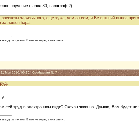
сное поучение (Глава 30, параграф 2):
т рассказы злоязычного, еще хуже, чем он сам; и Вс-вышний вынес при
з-за лашон hара.
звезду за тучами. В нее не верят, а она светит.
, 11 Мая 2010, 00:16 | Сообщение №
7
труд.
ка!
м сей труд в электронном виде? Скачан законно. Думаю, Вам будет не т
звезду за тучами. В нее не верят, а она светит.