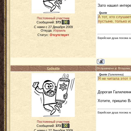
Зато нашел интере
Quote
А тот, кто слушае
Постоянный участник
пустыне, только и
Сообщений:
373
C нами с
27 Декабря 2009
Откуда:
Израиль
Статус:
Отсутствует
Еврейская душа похожа на 
Сабааба
Отправлено в: Вторник
Quote
(
Галилеянка
)
Я не читала этот 
Дорогая Галилеян
Хотите, пришлю Ва
Еврейская душа похожа на 
Постоянный участник
Сообщений:
373
C нами с
27 Декабря 2009