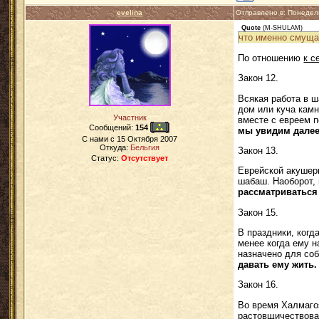
evelina
Отправлено в: Понедел
Quote
(
M-SHULAM
)
что именно смуща
По отношению
к с
Закон 12.
Всякая работа в ш
дом или куча камн
Участник
вместе с евреем п
Сообщений:
154
мы увидим далее 
C нами с
15 Октября 2007
Откуда:
Бельгия
Закон 13.
Статус:
Отсутствует
Еврейской акушерк
шабаш. Наоборот, 
рассматриваться
Закон 15.
В праздники, когд
менее когда ему н
назначено для соб
давать ему жить.
Закон 16.
Во время Халмагоэ
растовщичествова