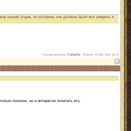
говор нашим отцам, по которому они должны были все умереть в
Сабааба
Отредактировал/а:
-
Вторник, 11 Мая 2010, 00:13
олько полезно, но и интересно почитать его.