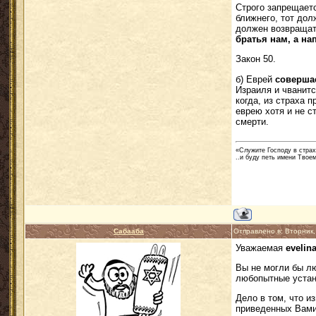
Строго запрещаетс
ближнего, тот дол
должен возвращать
братья нам, а нап
Закон 50.
б) Еврей
совершае
Израиля и чванитс
когда, из страха 
еврею хотя и не с
смерти.
«Служите Господу в страх
..и буду петь имени Твоем
Сабааба
Отправлено в: Вторник
Уважаемая
evelin
Вы не могли бы л
любопытные уста
Дело в том, что и
приведенных Вами 