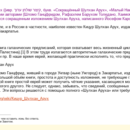
— общее название ряда галахических кодексов,
ми авторами (Шломо Ганцфридом, Рафаэлем Барухом Толедано, Хаимом
ются сокращенным изложением Шулхан Аруха, написанного Йосефом Кар
е, и в России в частности, наиболее известен Кицур Шулхан Арух, изд
Закарпатье.
ига галахических предписаний, которая охватывает весь жизненный цик
алестина).[1] В этом труде излагаются авторитетные галахические пред
и пр. В наше время еврей, желающий практически исполнять то, что пр
ан Арух
омо Ганцфрид, живший в городе Унгвар (ныне Ужгород) в Закарпатье, и
льшой объём книги, простота и доступность изложения, не требующие г
ой книге простой еврей может получить чёткие указания, касающиеся мо
огого другого. Не следует, однако, забывать, что сведений, сообщенны
. Эти вопросы решаются с помощью полного «Шулхан Аруха» или требу
a.org/wiki/Кицур_Шулхан_Арух
 чем оставить ложь без ответа.
м Заветом.