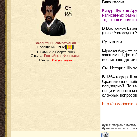
Вика гласит:
Кицур Шулхан Арух ((ивр. קיצור שולחן ערוך‎, букв. «Сокращённый Шулхан Арух», «Малый Накрытый Стол») 
написанных разны
то, что они явля
В Восточной Европ
(ныне Ужгород) в 
Суть книги
Фесвитянин-самбатианец
Сообщений:
1902
Шулхан Арух — кн
C нами с
20 Марта 2008
жившим в Цфате (П
Откуда:
Российская Федерация
воспитание детей 
Статус:
Отсутствует
См. История Шулх
В 1864 году р. Шл
Сравнительно небо
популярной. По эт
пищи и многого-мн
сложных вопросов
http://ru.wikipedi
Лучше говорить в пустоту,
Думай головой, а не Новы