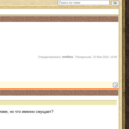
evelina
Отредактировал/а:
-
Понедельник, 10 Мая 2010, 14:40
изме, но что именно смущает?