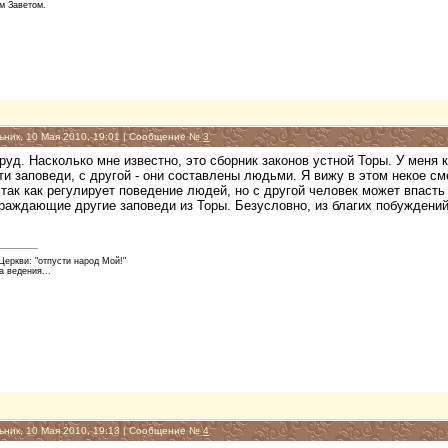
м Заветом.
ьник, 10 Мая 2010, 19:01 | Сообщение №
3
труд. Насколько мне известно, это сборник законов устной Торы. У меня 
и заповеди, с другой - они составлены людьми. Я вижу в этом некое см
 так как регулирует поведение людей, но с другой человек может впасть 
граждающие другие заповеди из Торы. Безусловно, из благих побуждений,
еркви: "отпусти народ Мой!"
а ведения...
ьник, 10 Мая 2010, 19:13 | Сообщение №
4