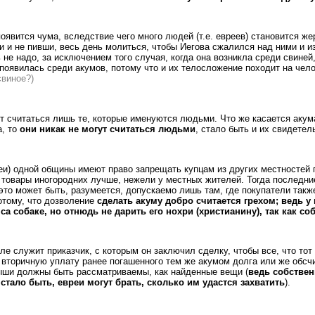
появится чума, вследствие чего много людей (т.е. евреев) становится 
ши и не пивши, весь день молиться, чтобы Иегова сжалился над ними и 
ь не надо, за исключением того случая, когда она возникла среди свиней
 появилась среди акумов, потому что и их телосложение походит на чел
свиное?)
т считаться лишь те, которые именуются людьми. Что же касается акум
а, то
они никак не могут считаться людьми
, стало быть и их свидетел
реи) одной общины имеют право запрещать купцам из других местностей
а товары иногородних лучше, нежели у местных жителей. Тогда последние
это может быть, разумеется, допускаемо лишь там, где покупатели такж
потому, что дозволение
сделать акуму добро считается грехом;
ведь у
са собаке, но отнюдь не дарить его нохри (христианину), так как со
еле служит приказчик, с которым он заключил сделку, чтобы все, что то
 вторичную уплату ранее погашенного тем же акумом долга или же обсчи
ыши должны быть рассматриваемы, как найденные вещи (
ведь собствен
тало быть, евреи могут брать, сколько им удастся захватить
).