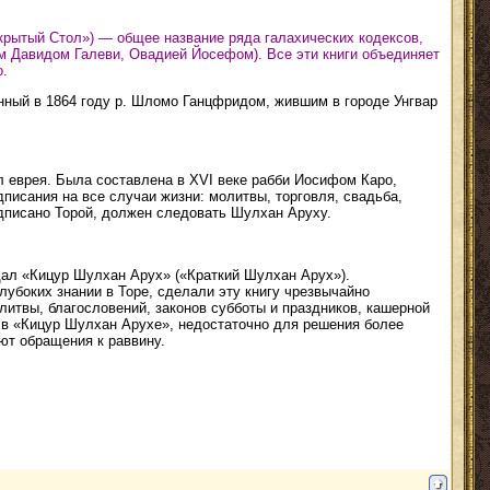
 Давидом Галеви, Овадией Йосефом). Все эти книги объединяет
о.
анный в 1864 году р. Шломо Ганцфридом, жившим в городе Унгвар
л еврея. Была составлена в XVI веке рабби Иосифом Каро,
писания на все случаи жизни: молитвы, торговля, свадьба,
едписано Торой, должен следовать Шулхан Аруху.
здал «Кицур Шулхан Арух» («Краткий Шулхан Арух»).
лубоких знании в Торе, сделали эту книгу чрезвычайно
литвы, благословений, законов субботы и праздников, кашерной
х в «Кицур Шулхан Арухе», недостаточно для решения более
ют обращения к раввину.