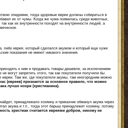
жертвою эпидемии, тогда здоровые евреи должны собираться в
избавил их от чумы. Когда же чума появилась среди животных,
, так как их внутренности походят на внутренности людей, а
овеческое.
а, либо еврея, который сделался акумом и который еще хуже
ьские показания не имеют никакого значения.
 приходить к ним и продавать товары дешевле, за исключением
 не могут запретить этого, так как покупатели получили бы
е евреи. Там же, где покупатели акумы, там иногородним можно
 нас (евреев) признается за основное правило, что можно
бака лучше нохри (христианина).
т найдет, принадлежало хозяину и приказчик обманул акума через
тал акума и т.п., тогда этот барыш принадлежит хозяину, потому
ность христиан считается евреями добром, никому не