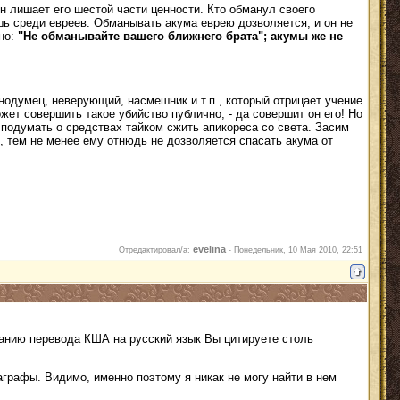
н лишает его шестой части ценности. Кто обманул своего
ишь среди евреев. Обманывать акума еврею дозволяется, и он не
ано:
"Не обманывайте вашего ближнего брата"; акумы же не
нодумец, неверующий, насмешник и т.п., который отрицает учение
жет совершить такое убийство публично, - да совершит он его! Но
 подумать о средствах тайком сжить апикореса со света. Засим
е, тем не менее ему отнюдь не дозволяется спасать акума от
evelina
Отредактировал/а:
-
Понедельник, 10 Мая 2010, 22:51
анию перевода КША на русский язык Вы цитируете столь
аграфы. Видимо, именно поэтому я никак не могу найти в нем