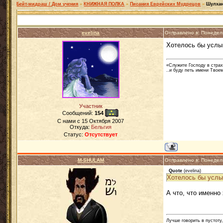
Бейт-мидраш / Дом учения
»
КНИЖНАЯ ПОЛКА
»
Писания Еврейских Мудрецов
»
Шулхан
evelina
Отправлено в: Понедел
Хотелось бы услы
«Служите Господу в страх
..и буду петь имени Твоем
Участник
Сообщений:
154
C нами с
15 Октября 2007
Откуда:
Бельгия
Статус:
Отсутствует
M-SHULAM
Отправлено в: Понедел
Quote
(
evelina
)
Хотелось бы услы
А что, что именно
Лучше говорить в пустоту,