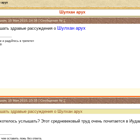
 арух
Шулхан арух
ьник, 10 Мая 2010, 14:36 | Сообщение №
1
Шулхан арух
шать здравые рассуждения о
е и радуйтесь в трепете»
у.
ьник, 10 Мая 2010, 15:35 | Сообщение №
2
шать здравые рассуждения о Шулхан арух
 хотелось услышать? Этот средневековый труд очень почитается в Иуда
 чем оставить ложь без ответа.