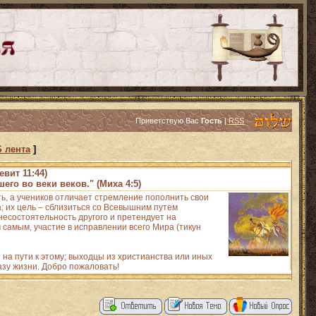
Приветствую Вас
Гость
|
RSS
 лента
]
евит 11:44)
его во веки веков." (Миха 4:5)
ть, а учеников отличает стремление пополнить свои
 их цель – сблизиться со Всевышним путем
есостоятельность другого и претендует на
 самым, участие в исправлении всего Мира (тикун
на пути к этому; выходцы из христианства или иных
азу жизни. Добро пожаловать!