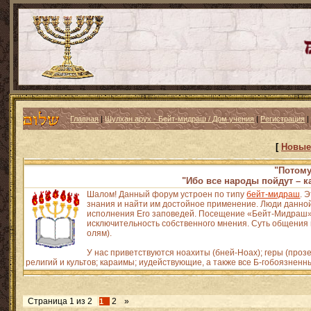
Главная
|
Шулхан арух - Бейт-мидраш / Дом учения
|
Регистрация
[
Новые
"Потому
"Ибо все народы пойдут – к
Шалом! Данный форум устроен по типу
бейт-мидраш
. 
знания и найти им достойное применение. Люди данной
исполнения Его заповедей. Посещение «Бейт-Мидраш» н
исключительность собственного мнения. Суть общения и
олям).
У нас приветствуются ноахиты (бней-Ноах); геры (про
религий и культов; караимы; иудействующие, а также все Б-гобоязненн
Страница
1
из
2
2
»
1