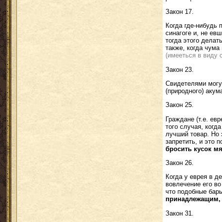
Закон 17.
Когда где-нибудь 
синагоге и, не ев
тогда этого делат
также, когда чума
(имееться в виду 
Закон 23.
Свидетелями могу
(природного) акум
Закон 25.
Граждане (т.е. ев
того случая, когд
лучший товар. Но 
запретить, и это 
бросить кусок мя
Закон 26.
Когда у еврея в д
вовлечение его во
что подобные бар
принадлежащим, с
Закон 31.