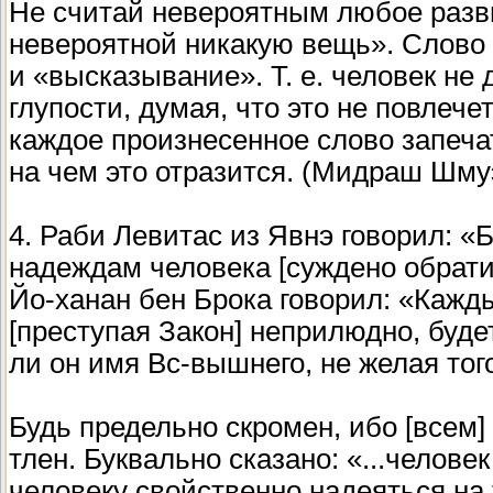
Не считай невероятным любое разви
невероятной никакую вещь». Слово д
и «высказывание». Т. е. человек не
глупости, думая, что это не повлече
каждое произнесенное слово запечат
на чем это отразится. (Мидраш Шму
4. Раби Левитас из Явнэ говорил: «
надеждам человека [суждено обратит
Йо-ханан бен Брока говорил: «Кажды
[преступая Закон] неприлюдно, буде
ли он имя Вс-вышнего, не желая тог
Будь предельно скромен, ибо [всем]
тлен. Буквально сказано: «...челове
человеку свойственно надеяться на 