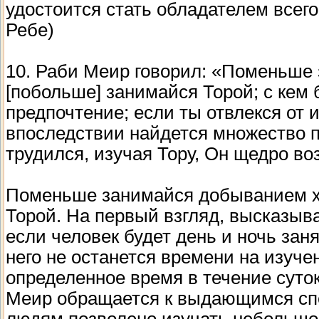
удостоится стать обладателем всего
Ребе)
10. Раби Меир говорил: «Поменьше
[побольше] занимайся Торой; с кем 
предпочтение; если ты отвлекся от и
впоследствии найдется множество п
трудился, изучая Тору, Он щедро во
Поменьше занимайся добыванием хл
Торой. На первый взгляд, высказыв
если человек будет день и ночь зан
него не останется времени на изуче
определенное время в течение суто
Меир обращается к выдающимся спе
людям позволено изучать небольшой