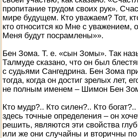
пропитание трудом своих рук». Счаст
мире будущем. Кто уважаем? Тот, кто
кто относится ко Мне с уважением, 
Меня будут посрамлены»».
Бен Зома. Т. е. «сын Зомы». Так наз
Талмуде сказано, что он был блест
с судьями Сангедрина. Бен Зома пр
тогда, когда он достиг зрелых лет, 
не полным именем – Шимон Бен Зом
Кто мудр?.. Кто силен?.. Кто богат?
здесь точные определения – он хоче
решить, являются эти свойства глу
или же они случайны и вторичны по 