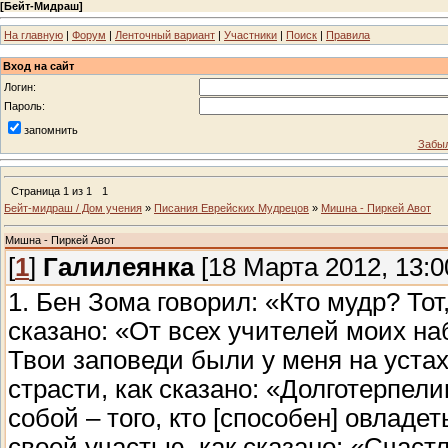
[
Бейт-Мидраш
]
На главную
|
Форум
|
Ленточный вариант
|
Участники
|
Поиск
|
Правила
Вход на сайт
Логин:
Пароль:
запомнить
Забыл
Страница
1
из
1
1
Бейт-мидраш / Дом учения
»
Писания Еврейских Мудрецов
»
Мишна - Пиркей Авот
Мишна - Пиркей Авот
[
1
]
Галилеянка
[18 Марта 2012, 13:0
1. Бен Зома говорил: «Кто мудр? Тот,
сказано: «От всех учителей моих на
Твои заповеди были у меня на устах»
страсти, как сказано: «Долготерпе
собой – того, кто [способен] овладет
своей участью, как сказано: «Счаст