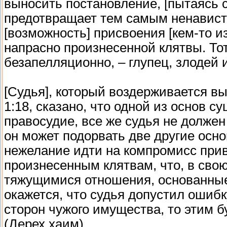
выносить постановление, [пытаясь с
предотвращает тем самым ненависть 
[возможность] присвоения [кем-то из
напрасно произнесенной клятвы. То
безапелляционно, – глупец, злодей 
[Судья], который воздерживается вы
1:18, сказано, что одной из основ 
правосудие, все же судья не должен
он может подорвать две другие осно
нежелание идти на компромисс прив
произнесенным клятвам, что, в сво
тяжущимися отношения, основанные 
окажется, что судья допустил ошибк
сторон чужого имущества, то этим б
(Дерех хаим)