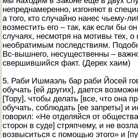
мы находим в Законе еще в двух слу
непреднамеренно, изгоняют в специ
а того, кто случайно нанес чьему-
возместить его – так, как если бы о
случаях, несмотря на мотивы тех, о 
необратимым последствиям. Подобно
Вс-вышнего, несущественны – важно 
свершившийся факт. (Дерех хаим)
5. Раби Ишмаэль бар раби Йосей гово
обучать [ей других], дается возможно
[Тору], чтобы делать [все, что она 
обучать, соблюдать [ее запреты] и 
говорил: «Не отделяйся от общества
сторон в суде] стряпчему, и не возл
возвыситься с помощью этого» и [пу