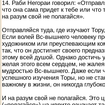
14. Раби Негораи говорил: «Отправля
что она сама придет к тебе или что
на разум свой не полагайся».
Отправляйся туда, где изучают Тору,
Если волей Вс-вышнего человеку пр
художником или преуспевающим ком
так, что он достигнет своего предна
этому всей душой. Однако достичь 
желая этого всем сердцем, не жалея
мудростью Вс-вышнего. Даже если 
успешного изучения Торы, но не ста
важному в жизни, он никогда глубоко
И на разум свой не полагайся. Это 
(«полагайся») на иврите означает та