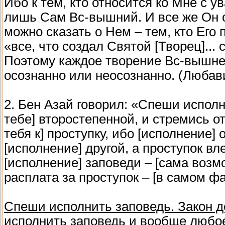
Ибо к тем, кто относится ко Мне с 
лишь Сам Вс-вышний. И все же Он о
можно сказать о Нем – тем, кто Его 
«все, что создал Святой [Творец]... 
Поэтому каждое творение Вс-вышнег
осознанно или неосознанно. (Любав
2. Бен Азай говорил: «Спеши исполн
тебе] второстепенной, и стремись от
тебя к] проступку, ибо [исполнение]
[исполнение] другой, а проступок вл
[исполнение] заповеди – [сама возм
расплата за проступок – [в самом ф
Спеши исполнить заповедь. Закон 
исполнить заповедь и вообще любое