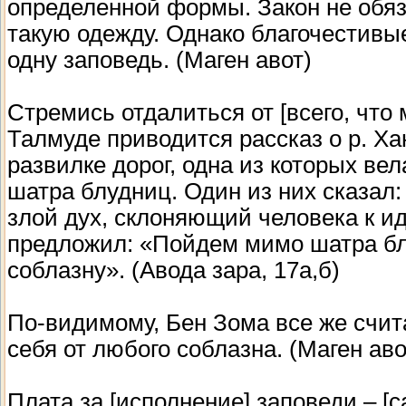
определенной формы. Закон не обя
такую одежду. Однако благочестивы
одну заповедь. (Маген авот)
Стремись отдалиться от [всего, что 
Талмуде приводится рассказ о р. Ха
развилке дорог, одна из которых ве
шатра блудниц. Один из них сказал
злой дух, склоняющий человека к ид
предложил: «Пойдем мимо шатра бл
соблазну». (Авода зара, 17а,б)
По-видимому, Бен Зома все же счи
себя от любого соблазна. (Маген аво
Плата за [исполнение] заповеди – [