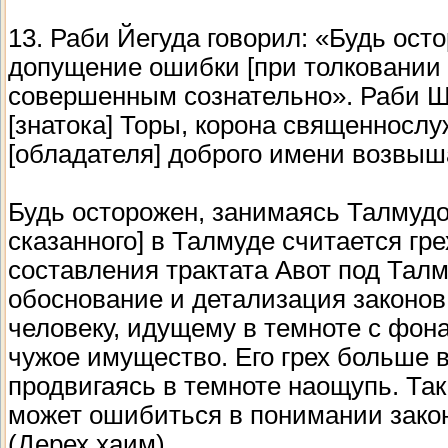
13. Раби Йегуда говорил: «Будь ост
допущение ошибки [при толковании с
совершенным сознательно». Раби Ши
[знатока] Торы, корона священнослу
[обладателя] доброго имени возвыш
Будь осторожен, занимаясь Талмудо
сказанного] в Талмуде считается гр
составления трактата Авот под Тал
обоснование и детализация законов.
человеку, идущему в темноте с фон
чужое имущество. Его грех больше в
продвигаясь в темноте наощупь. Так
может ошибиться в понимании закона 
(Дерех хаим)