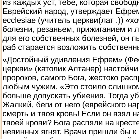
из каждых уст, тебе, которая свобо
Еврейский народ, утверждает Ефрем,
ecclesiae (учитель церкви(лат .)) «
болезни, резаньем, прижиганием и 
для его собственных болезней, он 
раб старается возложить собственн
«Достойный удивления Ефрем» (Фео
церкви» (католик Алтанер) настойчи
пророков, самого Бога, жестоко расп
любым чужим. «Это стоило слишком
больше допускать убиения. Тогда уб
Жалкий, беги от него (еврейского на
смерть и твоя кровь! Если он взял на
твоей крови? Бога распяли на кресте
невинных ягнят. Врачи пришли бы к 