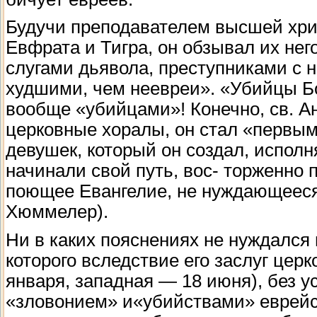
Будучи преподавателем высшей хри
Евфрата и Тигра, он обзывал их не
слугами дьявола, преступниками с 
худшими, чем неевреи». «Убийцы Бо
вообще «убийцами»! Конечно, св. А
церковные хоралы, он стал «первым
девушек, который он создал, исполн
начинали свой путь, вос- торженно
поющее Евангелие, не нуждающееся 
Хюммелер).
Ни в каких пояснениях не нуждался
которого вследствие его заслуг цер
января, западная — 18 июня), без 
«зловонием» и«убийствами» еврейско