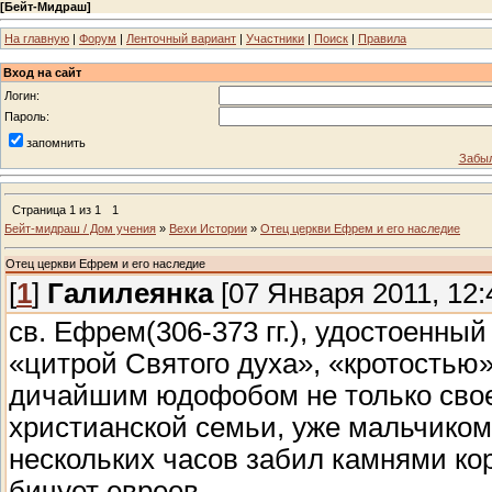
[
Бейт-Мидраш
]
На главную
|
Форум
|
Ленточный вариант
|
Участники
|
Поиск
|
Правила
Вход на сайт
Логин:
Пароль:
запомнить
Забыл
Страница
1
из
1
1
Бейт-мидраш / Дом учения
»
Вехи Истории
»
Отец церкви Ефрем и его наследие
Отец церкви Ефрем и его наследие
[
1
]
Галилеянка
[07 Января 2011, 12:
св. Ефрем(306-373 гг.), удостоенный
«цитрой Святого духа», «кротостью
дичайшим юдофобом не только свое
христианской семьи, уже мальчиком
нескольких часов забил камнями кор
бичует евреев.