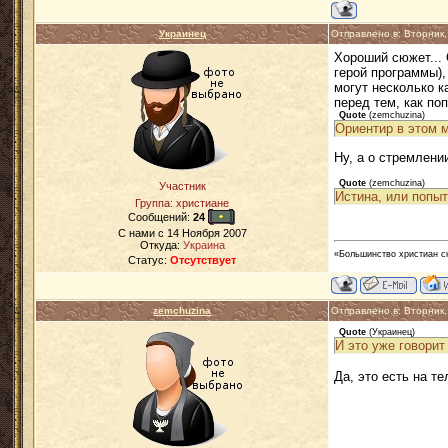
Украинец
Отправлено в: Вторник
Хороший сюжет... 
герой программы),
могут несколько к
перед тем, как по
Quote
(
zemchuzina
)
Ориентир в этом 
Ну, а о стремлени
Quote
(
zemchuzina
)
Участник
Истина, или попыт
Группа: христиане
Сообщений:
24
C нами с
14 Ноября 2007
Откуда:
Украина
«Большинство христиан с
Статус:
Отсутствует
zemchuzina
Отправлено в: Вторник
Quote
(
Украинец
)
И это уже говорит
Да, это есть на т