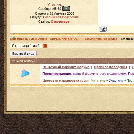
Участник
Сообщений:
39
C нами с
28 Августа 2008
Откуда:
Российская Федерация
Статус:
Отсутствует
Бейт-мидраш / Дом учения
»
ЕВРЕЙСКИЙ КИНОЗАЛ
»
Документальное Видео
»
Телевизи
Страница
1
из
1
1
Функции форума
Ленточный Вариант Форума
|
Правила поведения
|
У
Предупреждение
: данный форум строго модерируем. Про
Цветовая маркировка групп
:
Читатель
~
Участник
~
Пост