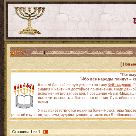
Главная
|
Телевизионная пропаганда - Бейт-мидраш / Дом учения
|
[
Новые
"Потому
"Ибо все народы пойдут – к
Шалом! Данный форум устроен по типу
бейт-мидраш
. 
знания и найти им достойное применение. Люди данной
исполнения Его заповедей. Посещение «Бейт-Мидраш» н
исключительность собственного мнения. Суть общения и
олям).
У нас приветствуются ноахиты (бней-Ноах); геры (про
религий и культов; караимы; иудействующие, а также все Б-гобоязненн
Страница
1
из
1
1