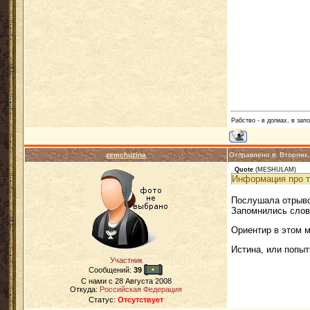
Рабство - в догмах, в зап
zemchuzina
Отправлено в: Вторник
Quote
(
MESHULAM
)
Информация про т
Послушала отрывок
Запомнились слов
Ориентир в этом 
Истина, или попыт
Участник
Сообщений:
39
C нами с
28 Августа 2008
Откуда:
Российская Федерация
Статус:
Отсутствует