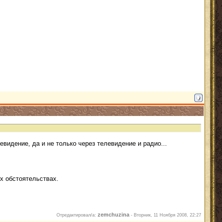
видение, да и не только через телевидение и радио...
их обстоятельствах.
zemchuzina
Отредактировал/а:
-
Вторник, 11 Ноября 2008, 22:27