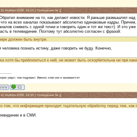
, 11 Ноября 2008, 23:10 | Сообщение №
3
Обратил внимание на то, как делают новости. Я раньше размышлял над 
 что на всех каналах показывают абсолютно одинаковые кадры. Причем,
аналов снимать с одной точки и говорить один и тот же текст). И это у
пасть в телевидение. Поэтому тут абсолютно согласен с фразой:
мире должен быть внутри.
и человека познать истину, даже говорить не буду. Конечно,
ка хотя бы приблизиться к ней, не может быть оскорбительна ни при как
корее умрут, чем подумают. Именно этим они и занимаются»
, 11 Ноября 2008, 23:35 | Сообщение №
4
 о том, что информация проходит тщательную обработку перед тем, как 
елевидении и в СМИ.