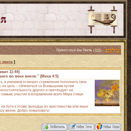
Приветствую Вас
Гость
|
RSS
 лента
]
евит 11:44)
его во веки веков." (Миха 4:5)
ть, а учеников отличает стремление пополнить свои
 их цель – сблизиться со Всевышним путем
есостоятельность другого и претендует на
 самым, участие в исправлении всего Мира (тикун
на пути к этому; выходцы из христианства или иных
азу жизни. Добро пожаловать!