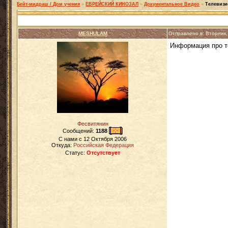
Бейт-мидраш / Дом учения
»
ЕВРЕЙСКИЙ КИНОЗАЛ
»
Документальное Видео
»
Телевизи
MESHULAM
Отправлено в: Вторник
Информация про т
Фесвитянин
Сообщений:
1188
C нами с
12 Октября 2006
Откуда:
Российская Федерация
Статус:
Отсутствует