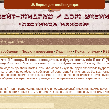
Версия для слабовидящих
Регистрация
|
Вход
 сообщения
·
Правила поведения
·
Участники
·
Поиск по темам
·
RSS
 что Я Г-сподь, Б-г ваш, освящайтесь и будьте святы, ибо Я свят" (Л
аждый во имя божества своего, а мы пойдем во имя Г-спода Б-га наш
Эта модель призвана помочь тем, кто желает изучать Тору и еврейскую мудрос
 категории не озабочены собственной репутацией или мнением большинства;
е должно рассматриваться как место, где один человек обнажает духовную н
 обучения – укрепление в праведности, исправление своего характера и, тем
зелиты), принявшие официальный или неофициальный гиюр, или находящиеся 
ые, неравнодушные к Б-гу Авраама, Исаака и Иакова, к Торе и Иудейскому обр