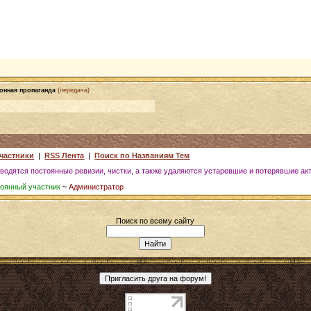
онная пропаганда
(передача)
частники
|
RSS Лента
|
Поиск по Названиям Тем
водятся постоянные ревизии, чистки, а также удаляются устаревшие и потерявшие ак
оянный участник
~
Администратор
Поиск по всему сайту