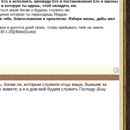
м Его и исполнять заповеди Его и постановления Его и законы
, в которую ты идешь, чтоб овладеть ею
;
яться иным богам и будешь служить им,
адения которою ты переходишь Иордан.
я тебе, благословение и проклятие. Избери жизнь, дабы жил
воя и долгота дней твоих, чтобы пребывать тебе на земле,
0:1-20)[/BibleQuote]
ть, богам ли, которым служили отцы ваши, бывшие за
х живете; а я и дом мой будем служить Господу
(Богу