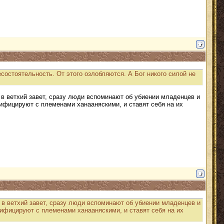
есостоятельность. От этого озлобляются. А Бог никого силой не
 в ветхий завет, сразу люди вспоминают об убиении младенцев и
ндифицируют с племенами ханааняскими, и ставят себя на их
 в ветхий завет, сразу люди вспоминают об убиении младенцев и
ндифицируют с племенами ханааняскими, и ставят себя на их