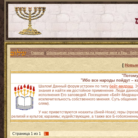
Главная
|
Обольщение христианства на примере змея и Евы - Бейт
[
Новые
"Потому
"Ибо все народы пойдут – к
Шалом! Данный форум устроен по типу
бейт-мидраш
. 
знания и найти им достойное применение. Люди данной
исполнения Его заповедей. Посещение «Бейт-Мидраш» н
исключительность собственного мнения. Суть общения и
олям).
У нас приветствуются ноахиты (бней-Ноах); геры (про
религий и культов; караимы; иудействующие, а также все Б-гобоязненн
Страница
1
из
1
1