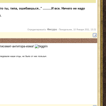
 ты, типа, ошибаешься.." .........И все. Ничего не надо
.
Фисура
Отредактировал/а:
-
Понедельник, 10 Января 2011, 13:21
нтисемит-антитора-изма!
следовали наши отцы, не было от них пользы».