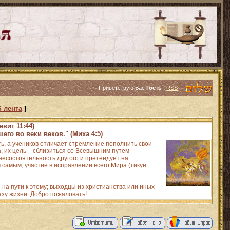
Приветствую Вас
Гость
|
RSS
 лента
]
евит 11:44)
его во веки веков." (Миха 4:5)
ть, а учеников отличает стремление пополнить свои
 их цель – сблизиться со Всевышним путем
есостоятельность другого и претендует на
 самым, участие в исправлении всего Мира (тикун
на пути к этому; выходцы из христианства или иных
азу жизни. Добро пожаловать!