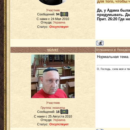
для того, чтобы
Да, у Адама была 
Участник
придумывать. Дал
Сообщений:
94
Прит. 26:20 Где н
C нами с
24 Мая 2010
Откуда:
Украина
Статус:
Отсутствует
NOAHIT
Отправлено в: Понедел
Нормальная тема.
О, Господь, сила моя и т
Участник
Группа: ноахиты
Сообщений:
18
C нами с
25 Августа 2010
Откуда:
Украина
Статус:
Отсутствует