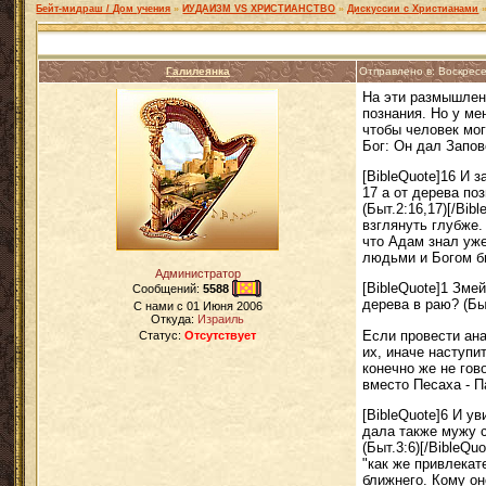
Бейт-мидраш / Дом учения
»
ИУДАИЗМ VS ХРИСТИАНСТВО
»
Дискуссии с Христианами
Галилеянка
Отправлено в: Воскрес
На эти размышлени
познания. Но у ме
чтобы человек мог
Бог: Он дал Запов
[BibleQuote]16 И 
17 а от дерева по
(Быт.2:16,17)[/Bib
взглянуть глубже.
что Адам знал уже
людьми и Богом б
Администратор
[BibleQuote]1 Зме
Сообщений:
5588
дерева в раю? (Бы
C нами с
01 Июня 2006
Откуда:
Израиль
Если провести ана
Статус:
Отсутствует
их, иначе наступи
конечно же не гов
вместо Песаха - П
[BibleQuote]6 И у
дала также мужу с
(Быт.3:6)[/BibleQ
"как же привлекат
ближнего. Кому он