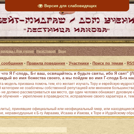
Версия для слабовидящих
-мидраш / Дом учения
|
Регистрация
|
Вход
 сообщения
·
Правила поведения
·
Участники
·
Поиск по темам
·
RSS
 что Я Г-сподь, Б-г ваш, освящайтесь и будьте святы, ибо Я свят" (Л
аждый во имя божества своего, а мы пойдем во имя Г-спода Б-га наш
Эта модель призвана помочь тем, кто желает изучать Тору и еврейскую мудрос
 категории не озабочены собственной репутацией или мнением большинства;
е должно рассматриваться как место, где один человек обнажает духовную н
 обучения – укрепление в праведности, исправление своего характера и, тем
зелиты), принявшие официальный или неофициальный гиюр, или находящиеся 
ые, неравнодушные к Б-гу Авраама, Исаака и Иакова, к Торе и Иудейскому обр