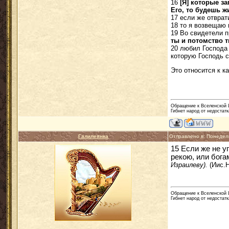
16
[Я] которые з
Его, то будешь ж
17 если же отврат
18 то я возвещаю 
19 Во свидетели 
ты и потомство 
20 любил Господа 
которую Господь с
Это относится к к
Обращение к Вселенской Ц
Гибнет народ от недостатк
Галилеянка
Отправлено в: Понедел
15 Если же не у
рекою, или бог
Израилеву).
(Иис.
Обращение к Вселенской Ц
Гибнет народ от недостатк