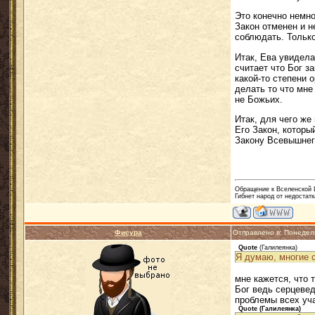
Это конечно немно
Закон отменен и н
соблюдать. Только
Итак, Ева увидела,
считает что Бог з
какой-то степени 
делать то что мне
не Божьих.
Итак, для чего же
Его Закон, которы
Закону Всевышнег
Обращение к Вселенской Ц
Гибнет народ от недостатк
Фисура
Отправлено в: Понедел
Quote
(
Галилеянка
)
Я думаю, многие с
мне кажется, что 
Бог ведь серцевед
проблемы всех уч
Quote
(
Галилеянка
)