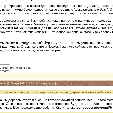
го утрированно, на самом деле все гораздо сложнее, ведь люди тоже не
е нужен, нужно было подвести под это мощную "доказательную базу". Это
 дай волю... Это и привело христианство к тому что оно стало самой 
 захотела и взяла. Так и сейчас: когда ничто не ограничивает человека, 
акрывает на это глаза. Человеку свойственно желать многого, но верую
органичивает наши хотения для нашего же блага. Кто-то думает - "вот я 
 хочется и так как мне хочется". Это основной признак того, что челове
 мы имеем свободу выбора? Именно для того, чтобы учиться соизмерять
й дает жизнь. Этому же учил и Йешуа. Наш путь сейчас это "вернуться в 
о, признавая этим владычество Творца.
еркви: "отпусти народ Мой!"
а ведения...
ьник, 10 Января 2011, 13:06 | Сообщение №
2
огласятся с тем, что Господь посадил в раю дерево познания добра и з
таким деревом стает любое, на которое ложится запрет. Все. С этого мо
ец. Он и знает, что переживает его творение. Будь то ангел или челове
асников. Все последующие события были только
вопросом времени[/b