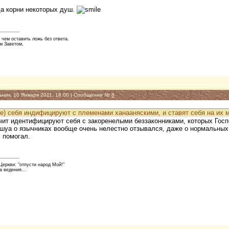
да корни некоторых душ.
 чем оставить ложь без ответа.
м Заветом.
ьник, 10 Января 2011, 18:00 | Сообщение №
8
е) себя индифицируют с племенами ханааняскими, и ставят себя на их 
ачит идентифицируют себя с закоренелыми беззаконниками, которых Гос
ешуа о язычниках вообще очень нелестно отзывался, даже о нормальных
м помогал.
еркви: "отпусти народ Мой!"
а ведения...