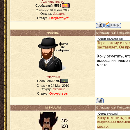
Администратор
Сообщений:
5588
C нами с
01 Июня 2006
Откуда:
Израиль
Статус:
Отсутствует
Фисура
Отправлено в: Понедел
Quote
(
Галилеянка
)
Тора потому и пуг
заставляет, Он пр
Хочу отметить, чт
вырезании племен 
место.
Участник
Сообщений:
94
C нами с
24 Мая 2010
Откуда:
Украина
Статус:
Отсутствует
M-SHULAM
Отправлено в: Понедел
Quote
(
Фисура
)
Хочу отметить, чт
вырезании племен 
место.