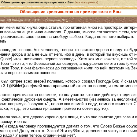
»
Обольщение христианства на примере змея и Евы
(все повторяется)
Обольщение христианства на примере змея и Евы
енье, 09 Января 2011, 23:33 | Сообщение №
1
я меня натолкнула одна статья, прочитанная мной на просторах интерне
ня возникла еще и иная аналогия. Я думаю, многие согласятся с тем, чт
 реализовать свое право на свободу выбора. Когда не из чего выбирать - 
едь!
заповедал Господь Бог человеку, говоря: от всякого дерева в саду ты буд
знания добра и зла не ешь от него, ибо в день, в который ты вкусишь от 
leQuote] итак, появилась первая заповедь. Хотя как мне кажется, в этой 
 Тора - это то, что Всевышний заповедует, а нарушение ее это грех (см
 всю Тору, и они фактически до согрешения жили по ней, поэтому на З
ыли верные взаимоотношения.
й был хитрее всех зверей полевых, которых создал Господь Бог. И сказал
т.3:1)[/BibleQuote]змей знал правильный ответ на вопрос, и тем не менее
логию христианства со змеем, то получается что они действуют одинак
т фактически духовная смерть. А змеетианство (извиняюсь за неологизм) 
орит напрямую "нарушать", но оно как и змей в саду, немного изменяет 
асха, и т.д., это самый ярчайший пример из сотен других).
видела жена, что дерево хорошо для пищи, и что оно приятно для глаз и 
воему, и он ел.
uote]и когда человеку проповедуется догмат о том, что Слово Божье собл
елен грех! Да ну его этот Закон! Эти субботы, деление на чистую и нечи
о надо? У меня теперь ограничений нет".