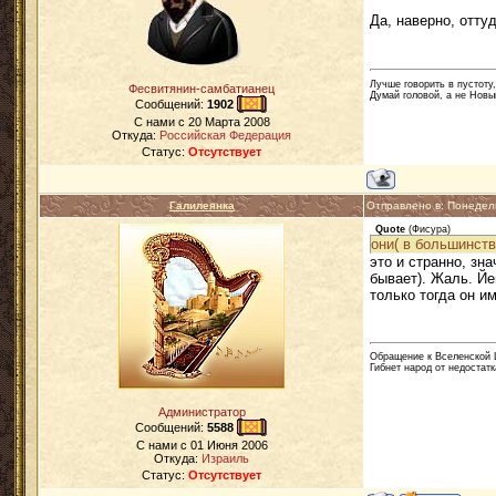
Да, наверно, отту
Лучше говорить в пустоту,
Фесвитянин-самбатианец
Думай головой, а не Новы
Сообщений:
1902
C нами с
20 Марта 2008
Откуда:
Российская Федерация
Статус:
Отсутствует
Галилеянка
Отправлено в: Понедел
Quote
(
Фисура
)
они( в большинств
это и странно, зн
бывает). Жаль. Й
только тогда он и
Обращение к Вселенской Ц
Гибнет народ от недостатк
Администратор
Сообщений:
5588
C нами с
01 Июня 2006
Откуда:
Израиль
Статус:
Отсутствует