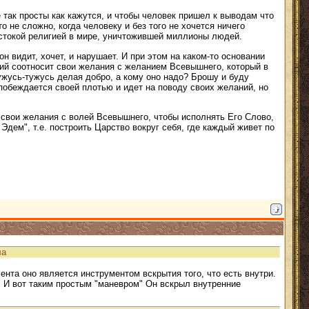
 так просты как кажутся, и чтобы человек пришел к выводам что
 не сложно, когда человеку и без того не хочется ничего
жестокой религией в мире, уничтожившей миллионы людей.
он видит, хочет, и нарушает. И при этом на каком-то основании
щий соотносит свои желания с желанием Всевышнего, который в
тужусь-тужусь делая добро, а кому оно надо? Брошу и буду
к побеждается своей плотью и идет на поводу своих желаний, но
 свои желания с волей Всевышнего, чтобы исполнять Его Слово,
Эдем", т.е. построить Царство вокруг себя, где каждый живет по
ла
мента оно является инструментом вскрытия того, что есть внутри.
к. И вот таким простым "маневром" Он вскрыл внутренние