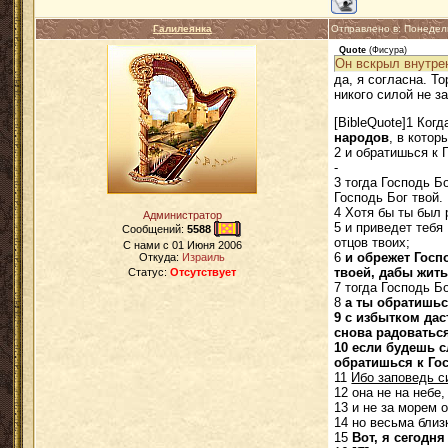
Галилеянка
Отправлено в: Понедел
Quote
(
Фисура
)
Он вскрыл внутре
да, я согласна. Т
никого силой не з
[BibleQuote]1 Ког
народов
, в котор
2 и обратишься к 
-
3 тогда Господь Б
Господь Бог твой.
4 Хотя бы ты был 
Администратор
5 и приведет тебя
Сообщений:
5588
отцов твоих;
C нами с
01 Июня 2006
6
и обрежет Госп
Откуда:
Израиль
твоей, дабы жить
Статус:
Отсутствует
7 тогда Господь Б
8
а ты обратишьс
9 с избытком дас
снова радоваться
10 если будешь с
обратишься к Го
11
Ибо заповедь с
12 она не на небе
13 и не за морем 
14 но весьма близк
15
Вот, я сегодн