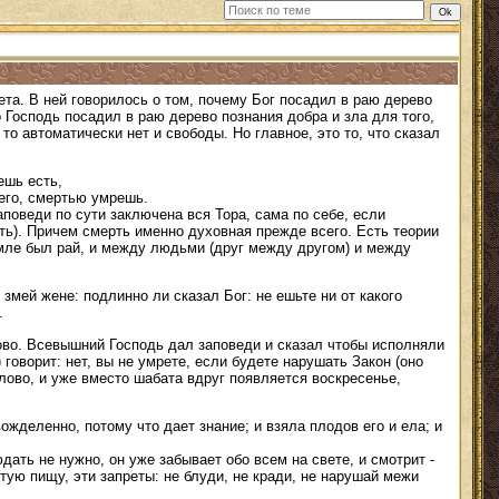
та. В ней говорилось о том, почему Бог посадил в раю дерево
о Господь посадил в раю дерево познания добра и зла для того,
то автоматически нет и свободы. Но главное, это то, что сказал
ешь есть,
него, смертью умрешь.
заповеди по сути заключена вся Тора, сама по себе, если
ерть). Причем смерть именно духовная прежде всего. Есть теории
емле был рай, и между людьми (друг между другом) и между
 змей жене: подлинно ли сказал Бог: не ешьте ни от какого
.
ово. Всевышний Господь дал заповеди и сказал чтобы исполняли
говорит: нет, вы не умрете, если будете нарушать Закон (оно
Слово, и уже вместо шабата вдруг появляется воскресенье,
вожделенно, потому что дает знание; и взяла плодов его и ела; и
юдать не нужно, он уже забывает обо всем на свете, и смотрит -
стую пищу, эти запреты: не блуди, не кради, не нарушай межи