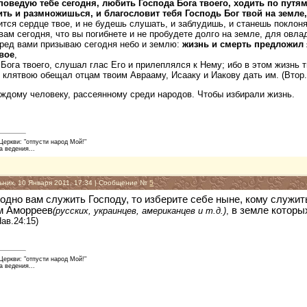
аповедую тебе сегодня, любить Господа Бога твоего, ходить по путя
ить и размножишься, и благословит тебя Господь Бог твой на земле
ится сердце твое, и не будешь слушать, и заблудишь, и станешь поклон
вам сегодня, что вы погибнете и не пробудете долго на земле, для овл
пред вами призываю сегодня небо и землю:
жизнь и смерть предложил 
твое
,
Бога твоего, слушал глас Его и прилеплялся к Нему; ибо в этом жизнь т
 клятвою обещал отцам твоим Аврааму, Исааку и Иакову дать им. (Втор.3
аждому человеку, рассеянному среди народов. Чтобы избирали жизнь.
еркви: "отпусти народ Мой!"
а ведения...
ьник, 10 Января 2011, 17:34 | Сообщение №
5
годно вам служить Господу, то изберите себе ныне, кому служи
ам Аморреев
в земле которы
(русских, украинцев, американцев и т.д.)
,
Нав.24:15)
еркви: "отпусти народ Мой!"
а ведения...