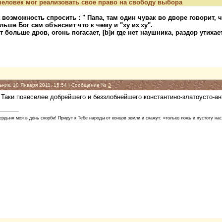
 человек мог реализовать свое право на свободу выбора
возможность спросить : " Папа, там один чувак во дворе говорит, что
ьше Бог сам объяснит что к чему и "ху из ху".
ет больше дров, огонь погасает, [b]и где нет наушника, раздор утихает
ьник, 10 Января 2011, 15:54 | Сообщение №
3
 Таки повеселее добрейшего и беззлобнейшего константино-златоусто-а
вердыня моя в день скорби! Придут к Тебе народы от концов земли и скажут: «только ложь и пустоту на