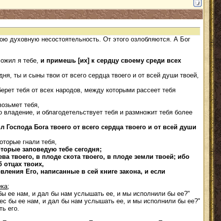
свою духовную несостоятельность. От этого озлобляются. А Бог
ложил я тебе,
и примешь [их] к сердцу своему среди всех
ня, ты и сыны твои от всего сердца твоего и от всей души твоей,
берет тебя от всех народов, между которыми рассеет тебя
возьмет тебя,
о владение, и облагодетельствует тебя и размножит тебя более
 Господа Бога твоего от всего сердца твоего и от всей души
которые гнали тебя,
оторые заповедую тебе сегодня;
ва твоего, в плоде скота твоего, в плоде земли твоей; ибо
б отцах твоих,
вления Его, написанные в сей книге закона, и если
ека
;
 бы ее нам, и дал бы нам услышать ее, и мы исполнили бы ее?"
нес бы ее нам, и дал бы нам услышать ее, и мы исполнили бы ее?"
ть его.