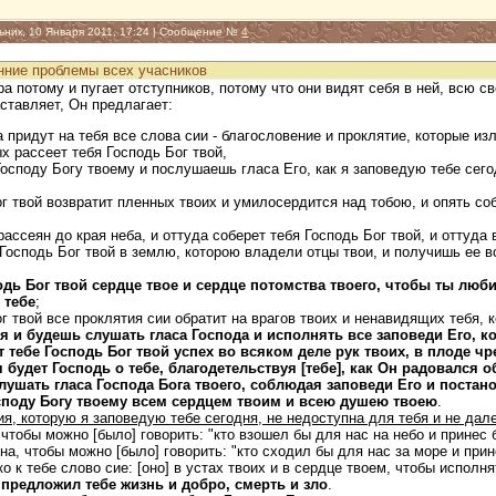
ьник, 10 Января 2011, 17:24 | Сообщение №
4
нние проблемы всех учасников
ора потому и пугает отступников, потому что они видят себя в ней, всю 
аставляет, Он предлагает:
да придут на тебя все слова сии - благословение и проклятие, которые из
ых рассеет тебя Господь Бог твой,
Господу Богу твоему и послушаешь гласа Его, как я заповедую тебе сегод
ог твой возвратит пленных твоих и умилосердится над тобою, и опять со
рассеян до края неба, и оттуда соберет тебя Господь Бог твой, и оттуда 
 Господь Бог твой в землю, которою владели отцы твои, и получишь ее в
одь Бог твой сердце твое и сердце потомства твоего, чтобы ты любил
 тебе
;
ог твой все проклятия сии обратит на врагов твоих и ненавидящих тебя, 
я и будешь слушать гласа Господа и исполнять все заповеди Его, к
т тебе Господь Бог твой успех во всяком деле рук твоих, в плоде чре
 будет Господь о тебе, благодетельствуя [тебе], как Он радовался о
лушать гласа Господа Бога твоего, соблюдая заповеди Его и постано
споду Богу твоему всем сердцем твоим и всею душею твоею
.
ия, которую я заповедую тебе сегодня, не недоступна для тебя и не дал
, чтобы можно [было] говорить: "кто взошел бы для нас на небо и принес
она, чтобы можно [было] говорить: "кто сходил бы для нас за море и при
о к тебе слово сие: [оно] в устах твоих и в сердце твоем, чтобы исполня
я предложил тебе жизнь и добро, смерть и зло
.