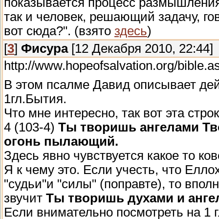
показывается процесс размышления 
так и человек, решающий задачу, го
вот сюда?". (взято
здесь
)
[
3
]
Фисура
[12 Декабря 2010, 22:44]
http://www.hopeofsalvation.org/bible
В этом псалме Давид описывает дей
1гл.Бытия.
Что мне интересно, так вот эта стр
4 (103-4)
Ты творишь ангелами Тв
огонь пылающий.
Здесь явно чувствуется какое то ко
Я к чему это. Если учесть, что Елл
"судьи"и "силы" (поправте), то впол
звучит
Ты творишь духами и анг
Если внимательно посмотреть на 1 