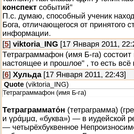
конспект
событий"
П.с. думаю, способный ученик наход
Бога, отличающегося от принятого с
информации.
[
5
]
viktoria_ING
[17 Января 2011, 22:
Тетраграммафон (имя Б-га) состоит 
настоящее и прошлое" , то есть всё
[
6
]
Хульда
[17 Января 2011, 22:43]
Quote
(
viktoria_ING
)
Тетраграммафон (имя Б-га)
Тетраграммато́н
(тетраграмма) (гре
и γράμμα, «буква») — в иудейской 
— четырёхбуквенное Непроизносим