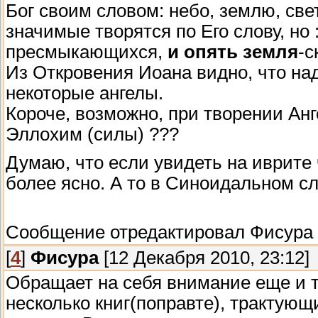
Бог своим словом: небо, землю, све
значимые творятся по Его слову, но 
пресмыкающихся,
и опять земля
-с
Из Откровения Иоана видно, что на
некоторые ангелы.
Короче, возможно, при творении Анг
Эллохим (силы) ???
Думаю, что если увидеть на иврите
более ясно. А то в Синоидальном сл
Сообщение отредактировал
Фисура
[
4
]
Фисура
[12 Декабря 2010, 23:12]
Обращает на себя внимание еще и т
несколько книг(поправте), трактующ