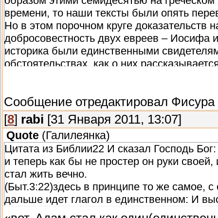
образом этими семидесятью на греческом я
времени, то наши тексты были опять перев
Но в этом порочном круге доказательств 
добросовестность двух евреев – Иосифа и
историка были единственными свидетелями
обстоятельствах, как о них рассказывается
очень мало внушают доверия. Ибо что же 
Птолемей Филадельф, захотев прочитать е
Сообщение отредактировал
Фисура
первосвященнику евреев, прося его присла
двенадцати племен, которые должны сдела
[
8
]
rabi
[31 Января 2011, 13:07]
волшебный рассказ, который удостаивает н
Quote
(
Галилеянка
)
двенадцати племен Израиля, которые, буд
Цитата из Библии22 И сказал Господь Бог: 
перевод ровно в семьдесят два дня и т. п.
и теперь как бы не простер он руки своей, 
Все это очень поучительно, и почти не ос
стал жить вечно.
повествования,
если бы в нем не играли
(Быт.3:22)здесь в принципе то же самое, 
эти племена, потерявшиеся между 700 и 
дальше идет глагол в единственном: И выс
человек спустя несколько веков, чтобы
сразу исчезнуть с горизонта? Чудо, пои