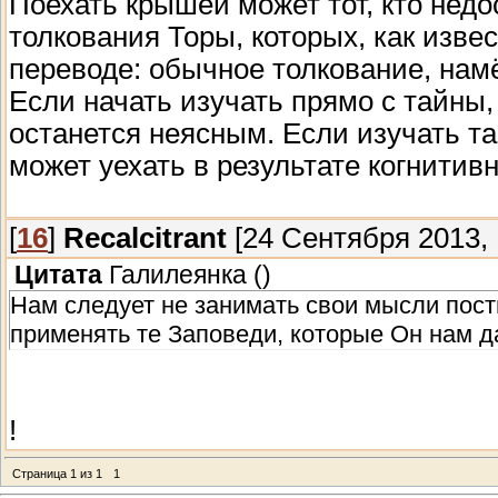
Поехать крышей может тот, кто нед
толкования Торы, которых, как извес
переводе: обычное толкование, намё
Если начать изучать прямо с тайны
останется неясным. Если изучать т
может уехать в результате когнитив
[
16
]
Recalcitrant
[24 Сентября 2013, 
Цитата
Галилеянка
(
)
Нам следует не занимать свои мыcли пост
применять те Заповеди, которые Он нам д
!
Страница
1
из
1
1