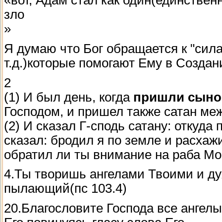
«вот, Адам стал как один(единствен
зло
»
Я думаю что Бог обращается к "сил
т.д.)которые помогают Ему в Создан
2
(1) И был день, когда
пришли сыно
Господом, и пришел также сатан ме
(2) И сказал Г-сподь сатану: откуда
сказал: бродил я по земле и расхажи
обратил ли ты внимание на раба Мое
4.Ты творишь ангелами Твоими и д
пылающий(пс 103.4)
20.Благословите Господа все ангел