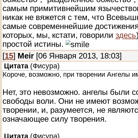
самым примитивнейшим язычеством.
никак не вяжется с тем, что Всевы
самые современнейшие достижения н
которых, мы, кстати, говорили
здесь
простой истины.
[
15
]
Meir
[06 Января 2013, 18:03]
Цитата
(
Фисура
)
Короче, возможно, при творении Ангелы им
Нет, это невозможно. ангелы были 
свободы воли. Они не имеют возмож
творении, и, разумеется, не являютс
означающее силу творения.
Цитата
(
Фисура
)