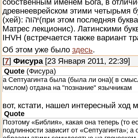
собственным именем Бога, в отличие
древнееврейском этими четырьмя буквами были: ивр.
(хей): יהוה‎(при этом последняя буква «хей» обозначает гласный звук, см.
Матрес лекционис). Латинскими бук
IHVH (встречается также вариант 
Об этом уже было
здесь
.
[
7
]
Фисура
[23 Января 2011, 22:39]
Quote
(
Фисура
)
а Септуагинта была (была ли она)( в смыс
числом) отдана на "познание" язычникам
вот, кстати, нашел интересный ход 
Quote
Поэтому «Библия», какая она теперь (то ес
подлинности зависит от «Септуагинта»; а 