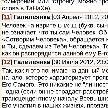
"симфонии" или "стронгу" можно про
слова в ТаНаХе).
[
11
]
Галилеянка
[03 Апреля 2012, 20
Человек на иврите בנ אדם (букв. сын Человека). То, что ты сын Человека, еще
не означает, что ты сам Человек. Об
«Сотворим Человека», обращается к
и Ты, сделаем из Тебя Человека». Т
как он распорядится данной ему Б-г
[
12
]
Галилеянка
[30 Июля 2012, 23:0
Так, как я это понимаю на данный мо
начало, которое характеризует про
Его Самого. Это никакие не "личнос
- одна (если он не страдает расстр
трансцендентному началу Всевышнег
Его участия в наших жизнях, прояв