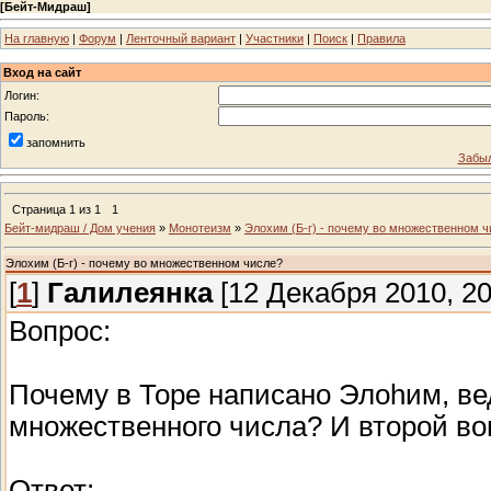
[
Бейт-Мидраш
]
На главную
|
Форум
|
Ленточный вариант
|
Участники
|
Поиск
|
Правила
Вход на сайт
Логин:
Пароль:
запомнить
Забыл
Страница
1
из
1
1
Бейт-мидраш / Дом учения
»
Монотеизм
»
Элохим (Б-г) - почему во множественном ч
Элохим (Б-г) - почему во множественном числе?
[
1
]
Галилеянка
[12 Декабря 2010, 20
Вопрос:
Почему в Торе написано Элоhим, вед
множественного числа? И второй воп
Ответ: