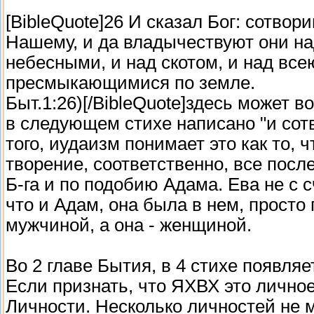
[BibleQuote]26 И сказал Бог: сотво
Нашему, и да владычествуют они н
небесными, и над скотом, и над все
пресмыкающимися по земле.
Быт.1:26)[/BibleQuote]здесь может 
в следующем стихе написано "и сот
того, иудаизм понимает это как то, 
творение, соответственно, все по
Б-га и по подобию Адама. Ева не с с
что и Адам, она была в нем, просто 
мужчиной, а она - женщиной.
Во 2 главе Бытия, в 4 стихе появля
Если признать, что ЯХВХ это личное
Личности. Несколько личностей не