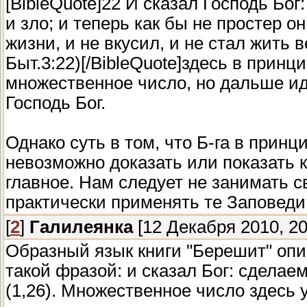
[BibleQuote]22 И сказал Господь Бог:
и зло; и теперь как бы не простер он
жизни, и не вкусил, и не стал жить в
Быт.3:22)[/BibleQuote]здесь в принц
множественное число, но дальше ид
Господь Бог.
Однако суть в том, что Б-га в принц
невозможно доказать или показать к
главное. Нам следует не занимать 
практически применять те Заповеди
[
2
]
Галилеянка
[12 Декабря 2010, 20
Образный язык книги "Берешит" опи
такой фразой: и сказал Бог: сдела
(1,26). Множественное число здесь 