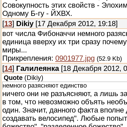
Совокупность этих свойств - Элохи
Одному Б-гу - ЙХВХ.
[
13
]
Dikiy
[17 Декабря 2012, 19:18]
вот числа Фибоначчи немного разясн
единица вверху их три сразу почему
миры...
Прикрепления:
0901977.jpg
(52.9 Kb)
[
14
]
Галилеянка
[18 Декабря 2012, 0
Quote
(
Dikiy
)
немного разясняют единство
ничего они не разъясняют, а лишь 
в том, что невозможно объять необ
один. Значит, данного факта вполне 
создавать велосипед". Любые попыт
божество", "разделенное божество", 