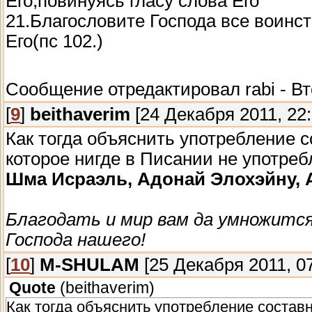
Его,повинуясь гласу слова Его
21.Благословите Господа все воинс
Его(пс 102.)
Сообщение отредактировал
rabi
-
Вт
[
9
]
beithaverim
[24 Декабря 2011, 22:
Как тогда объяснить употребление со
которое нигде в Писании не употреб
Шма Исраэль, Адонай Элохэйну, 
Благодать и мир вам да умножится
Господа нашего!
[
10
]
M-SHULAM
[25 Декабря 2011, 07
Quote
(
beithaverim
)
Как тогда объяснить употребление составно