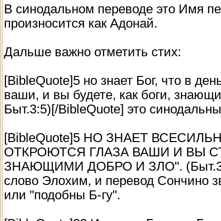
В синодальном переводе это Имя пер
произносится как Адонай.
Дальше важно отметить стих:
[BibleQuote]5 но знает Бог, что в де
ваши, и вы будете, как боги, знающи
Быт.3:5)[/BibleQuote] это синодаль
[BibleQuote]5 НО ЗНАЕТ ВСЕСИЛЬ
ОТКРОЮТСЯ ГЛАЗА ВАШИ И ВЫ С
ЗНАЮЩИМИ ДОБРО И ЗЛО". (Быт.3:5)
слово Элохим, и перевод Сончино зву
или "подобны Б-гу".