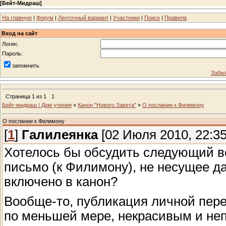
[
Бейт-Мидраш
]
На главную
|
Форум
|
Ленточный вариант
|
Участники
|
Поиск
|
Правила
Вход на сайт
Логин:
Пароль:
запомнить
Забыл
Страница
1
из
1
1
Бейт-мидраш / Дом учения
»
Канон "Нового Завета"
»
О послании к Филимону
О послании к Филимону
[
1
]
Галилеянка
[02 Июля 2010, 22:35
Хотелось бы обсудить следующий воп
письмо (к Филимону), не несущее д
включено в канон?
Вообще-то, публикация личной пере
по меньшей мере, некрасивым и неп