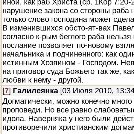
иной, как раб Христа (ср. 1Кор 7:20-
нарушение закона со стороны раба 
только слово господина может сдел
В изменившихся обсто-ят-вах Павел
согласно к-рым беглого раба нельзя 
послание позволяет по-новому взгля
начальника и подчиненного: как один
истинным Хозяином - Господом. Нев
на приговор суда Божьего так же, ка
любви к нему - другой.
[
7
]
Галилеянка
[03 Июля 2010, 13:34
Догматически, можно конечно много
проповеди. Но все равно слабоваты
идола. Наверняка у него были дейс
противоречили христианским догмам,