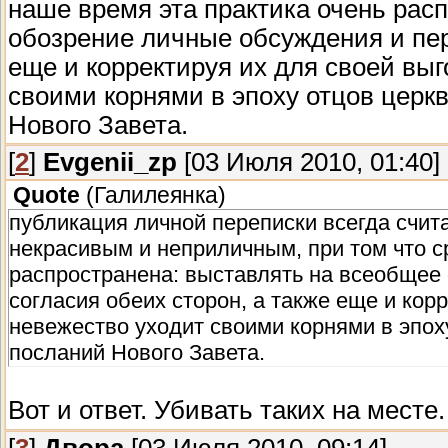
наше время эта практика очень рас
обозрение личные обсуждения и пере
еще и корректируя их для своей выг
своими корнями в эпоху отцов церкв
Нового Завета.
[
2
]
Evgenii_zp
[03 Июля 2010, 01:40]
Quote
(
Галилеянка
)
публикация личной переписки всегда счит
некрасивым и неприличным, при том что с
распространена: выставлять на всеобщее
согласия обеих сторон, а также еще и кор
невежество уходит своими корнями в эпох
посланий Нового Завета.
Вот и ответ. Убивать таких на месте
[
3
]
Двора
[03 Июля 2010, 09:14]