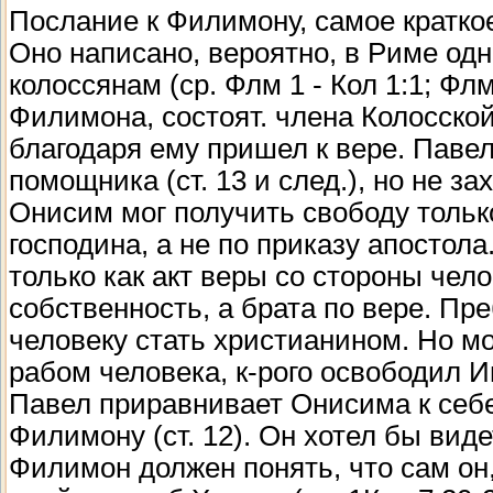
Послание к Филимону, самое кратко
Оно написано, вероятно, в Риме одн
колоссянам (ср. Флм 1 - Кол 1:1; Фл
Филимона, состоят. члена Колосской
благодаря ему пришел к вере. Павел
помощника (ст. 13 и след.), но не 
Онисим мог получить свободу только
господина, а не по приказу апостол
только как акт веры со стороны чел
собственность, а брата по вере. Пр
человеку стать христианином. Но м
рабом человека, к-рого освободил И
Павел приравнивает Онисима к себе:
Филимону (ст. 12). Он хотел бы виде
Филимон должен понять, что сам он,