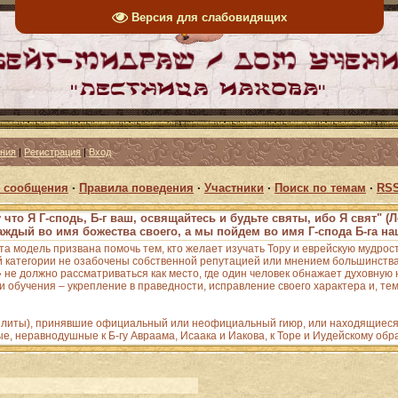
Версия для слабовидящих
ения
|
Регистрация
|
Вход
 сообщения
·
Правила поведения
·
Участники
·
Поиск по темам
·
RSS
 что Я Г-сподь, Б-г ваш, освящайтесь и будьте святы, ибо Я свят" (Л
аждый во имя божества своего, а мы пойдем во имя Г-спода Б-га наш
Эта модель призвана помочь тем, кто желает изучать Тору и еврейскую мудрос
 категории не озабочены собственной репутацией или мнением большинства;
е должно рассматриваться как место, где один человек обнажает духовную н
 обучения – укрепление в праведности, исправление своего характера и, тем
зелиты), принявшие официальный или неофициальный гиюр, или находящиеся 
ые, неравнодушные к Б-гу Авраама, Исаака и Иакова, к Торе и Иудейскому обр