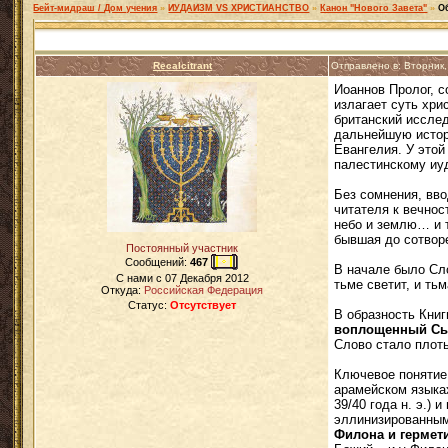
Бейт-мидраш / Дом учения
»
ИУДАИЗМ VS ХРИСТИАНСТВО
»
Канон "Нового Завета"
»
О
Recalcitrant
Отправлено в: Вторник
Иоаннов Пролог, с
излагает суть хр
британский исслед
дальнейшую истор
Евангелия. У этой
палестинскому иуд
Без сомнения, вв
читателя к вечнос
небо и землю… и т
бывшая до сотвор
Постоянный участник
Сообщений:
467
В начале было Сло
C нами с
07 Декабря 2012
тьме светит, и ть
Откуда:
Российская Федерация
Статус:
Отсутствует
В образность Кни
воплощенный Сын
Слово стало плоть
Ключевое понятие 
арамейском языках
39/40 года н. э.)
эллинизированным 
Филона и гермет