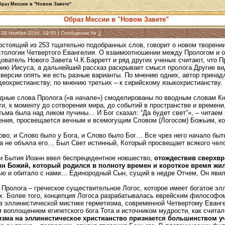
браз Мессии в "Новом Завете"
Образ Мессии в "Новом Завете"
, 29 Ноября 2016, 19:55 | Сообщение №
1
остоящий из 253 тщательно подобранных слов, говорит о новом творении
истологии Четвертого Евангелия. О взаимоотношении между Прологом и 
ователь Нового Завета Ч.К.Барретт и ряд других ученых считают, что 
ию Иисуса, а дальнейший рассказ раскрывает смысл пролога.Другие вид
 версии опять же есть разные варианты. По мнению одних, автор принад
еохристианству, по мнению третьих – к сирийскому языкохристианству.
одные слова Пролога («в начале») смоделированы по вводным словам Кн
ти, к моменту до сотворения мира, до событий в пространстве и времен
ьма была над ликом пучины… И Бог сказал: “Да будет свет”», – читаем
ения, просвещается вечным и всемогущим Словом (Логосом) Божьим, ко
во, и Слово было у Бога, и Слово было Бог… Все чрез него начало быт
ма не объяла его… Был Свет истинный, Который просвещает всякого челов
ги Бытия Иоанн ввел беспрецедентное новшество,
отождествив сверхвр
 Божий, который родился в полноту времен и короткое время жил
ю и обитало с нами… Единородный Сын, сущий в недре Отчем, Он явил» 
Пролога – греческое существительное Логос, которое имеет богатое эл
. Более того, концепция Логоса разрабатывалась еврейским философом 
 и в эллинистической мистике герметизма, современной Четвертому Ева
воплощением египетского бога Тота и источником мудрости, как считал
изма на эллинистическое христианство признается большинством у