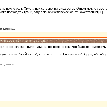
 на некую роль Христа при сотворении мира Богом Отцом можно усмотре
изко подходят к грани, отделяющей человеческое от божественног[.u].
от суетен сам.
, 29 Ноября 2016, 20:06 | Сообщение №
2
вная профанация свидетельства пророков о том, что Машиах должен бы
родословные "по Йосефу", если он не отец Назарянина? Верую, ибо абс
от суетен сам.