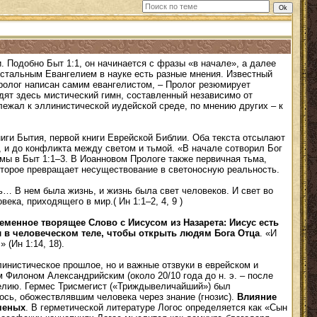
. Подобно Быт 1:1, он начинается с фразы «в начале», а далее
остальным Евангелием в науке есть разные мнения. Известный
Пролог написан самим евангелистом, – Пролог резюмирует
ят здесь мистический гимн, составленный независимо от
лежал к эллинистической иудейской среде, по мнению других – к
иги Бытия, первой книги Еврейской Библии. Оба текста отсылают
и, и до конфликта между светом и тьмой. «В начале сотворил Бог
 мы в Быт 1:1–3. В Иоанновом Прологе также первичная тьма,
торое превращает несуществование в светоносную реальность.
ь… В нем была жизнь, и жизнь была свет человеков. И свет во
ека, приходящего в мир.( Ин 1:1–2, 4, 9 )
еменное творящее Слово с Иисусом из Назарета: Иисус есть
 в человеческом теле, чтобы открыть людям Бога Отца
. «И
(Ин 1:14, 18).
линистическое прошлое, но и важные отзвуки в еврейском и
Филоном Александрийским (около 20/10 года до н. э. – после
нгелию. Гермес Трисмегист («Триждывеличайший») был
ось, обожествлявшим человека через знание (гнозис).
Влияние
ченых
. В герметической литературе Логос определяется как «Сын