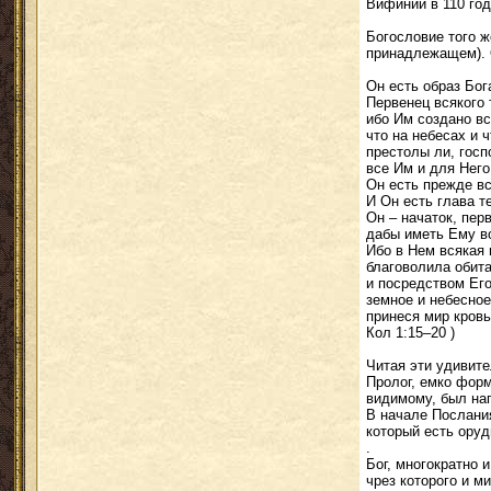
Вифинии в 110 год
Богословие того ж
принадлежащем). 
Он есть образ Бог
Первенец всякого 
ибо Им создано вс
что на небесах и 
престолы ли, госп
все Им и для Него
Он есть прежде вс
И Он есть глава т
Он – начаток, пер
дабы иметь Ему в
Ибо в Нем всякая
благоволила обита
и посредством Его
земное и небесное
принеся мир кровь
Кол 1:15–20 )
Читая эти удивите
Пролог, емко фор
видимому, был нап
В начале Послани
который есть оруд
.
Бог, многократно 
чрез которого и м