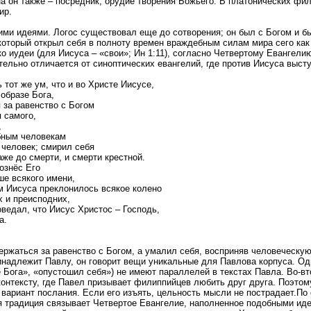
а он также – посредник, орудие творения Божьего. В платонических фи
ир.
тими идеями. Логос существовал еще до сотворения; он был с Богом и 
который открыл себя в полноту времен враждебным силам мира сего как
о иудеи (для Иисуса – «свои»; Ин 1:11), согласно Четвертому Евангел
тельно отличается от синоптических евангелий, где против Иисуса выст
 тот же ум, что и во Христе Иисусе,
 образе Бога,
 за равенство с Богом
 самого,
,
бным человекам
к человек; смирил себя
же до смерти, и смерти крестной.
ознёс Его
ше всякого имени,
м Иисуса преклонилось всякое колено
х и преисподних,
оведал, что Иисус Христос – Господь,
а.
ержаться за равенство с Богом, а умалил себя, восприняв человеческую
инадлежит Павлу, он говорит вещи уникальные для Павлова корпуса. Од
е Бога», «опустошил себя») не имеют параллелей в текстах Павла. Во-вт
контексту, где Павел призывает филиппийцев любить друг друга. Поэто
вариант послания. Если его изъять, цельность мысли не пострадает.По 
я традиция связывает Четвертое Евангелие, наполненное подобными ид