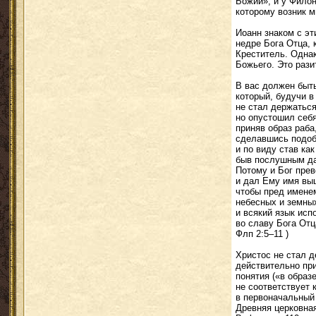
Божий», и у Филон
которому возник м
Иоанн знаком с э
недре Бога Отца, 
Креститель. Однак
Божьего. Это рази
В вас должен быть
который, будучи в
не стал держаться
но опустошил себя
приняв образ раба
сделавшись подо
и по виду став ка
быв послушным да
Потому и Бог прев
и дал Ему имя вы
чтобы пред имене
небесных и земны
и всякий язык исп
во славу Бога Отц
Флп 2:5–11 )
Христос не стал д
действительно пр
понятия («в образ
не соответствует 
в первоначальный 
Древняя церковна