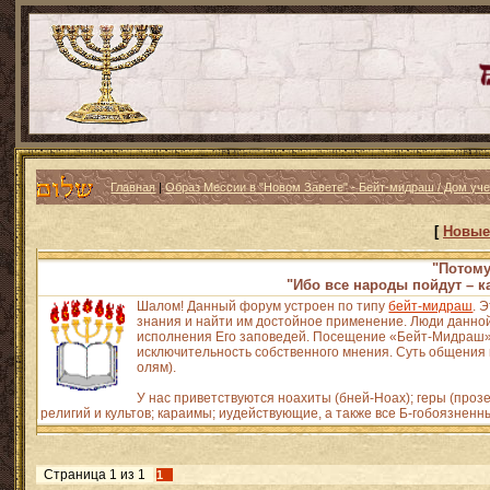
Главная
|
Образ Мессии в "Новом Завете" - Бейт-мидраш / Дом уч
[
Новые
"Потому
"Ибо все народы пойдут – к
Шалом! Данный форум устроен по типу
бейт-мидраш
. 
знания и найти им достойное применение. Люди данной
исполнения Его заповедей. Посещение «Бейт-Мидраш» н
исключительность собственного мнения. Суть общения и
олям).
У нас приветствуются ноахиты (бней-Ноах); геры (про
религий и культов; караимы; иудействующие, а также все Б-гобоязненн
Страница
1
из
1
1