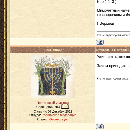
Евр 1:1–3 )
Мимолетный намек
красноречивы и бл
Г.Вермеш
Кто не видит суеты мира,т
Recalcitrant
Отправлено в: Вторник
Удивляет также я
Зачем приводить 
Кто не видит суеты мира,т
Постоянный участник
Сообщений:
467
C нами с
07 Декабря 2012
Откуда:
Российская Федерация
Статус:
Отсутствует