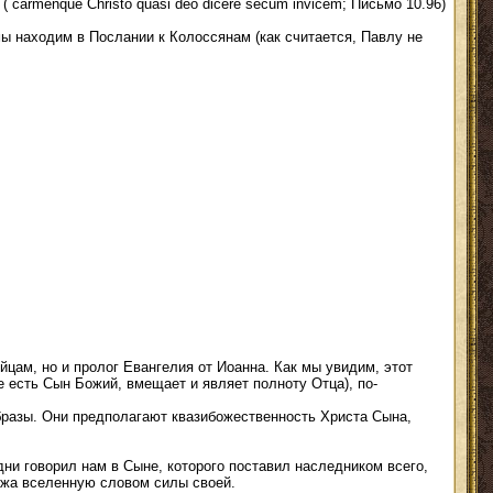
 ( carmenque Christo quasi deo dicere secum invicem; Письмо 10.96)
мы находим в Послании к Колоссянам (как считается, Павлу не
цам, но и пролог Евангелия от Иоанна. Как мы увидим, этот
 есть Сын Божий, вмещает и являет полноту Отца), по-
бразы. Они предполагают квазибожественность Христа Сына,
дни говорил нам в Сыне, которого поставил наследником всего,
ержа вселенную словом силы своей.