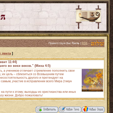
Приветствую Вас
Гость
|
RSS
 лента
]
евит 11:44)
его во веки веков." (Миха 4:5)
ть, а учеников отличает стремление пополнить свои
 их цель – сблизиться со Всевышним путем
есостоятельность другого и претендует на
 самым, участие в исправлении всего Мира (тикун
на пути к этому; выходцы из христианства или иных
азу жизни. Добро пожаловать!