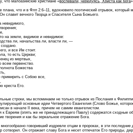
у, что малоазийские христиане «
воспевали, чередуясь, Христа как бога
»
е плана, что и в Флп 2:6–11, вдохновило поэтический отрывок, который 
Он славит вечного Творца и Спасителя Сына Божьего.
а невидимого,
творения;
е,
что на земле, видимое и невидимое:
одства ли, начальства ли, власти ли, —
 создано.
его, и все Им стоит.
ела, то есть Церкви;
венец из мертвых,
о всем первенство.
 полнота Божества
ть,
 примирить с Собою все,
,
ю креста Его.
льные строки, мы вспоминаем не только отрывок из Послания к Филиппий
мулирующий основные идеи Четвертого Евангелия (Слово Божье, которое
исан в начале II века, причем не самим евангелистом.
я к Евреям (опять же не принадлежащего Павлу) содержатся сходные о
ие творения и как бы зеркальное отражение Бога.
и многообразно говоривший издревле отцам в пророках, в эти последние 
ир сотворил. Он отражает славу Бога и несет отпечаток Его природы, д