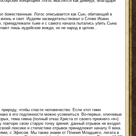
лософских концепциях Логос мыслится как демиург, благодаря
был божественным. Логос описывается как Сын, обитающий в
 жизнь и свет. Иудеям засвидетельствовал о Слове Иоанн
ию, принадлежали тьме и с самого начала пытались убить Сына
упают лишь иудейские вожди, но не народ в целом...
 природу, чтобы спасти человечество. Если этот гимн
нако в его подлинности можно усомниться. Во-первых, ключевые
орых, тема гимна (полный отказ Христа от своего прежнего «я»)
му повторю свою старую точку зрения: данный отрывок не входил
своей лексике и стилистике отрывок принадлежит началу II века.
еями, с Эфесом. Мы также знаем от Плиния Младшего, легата в