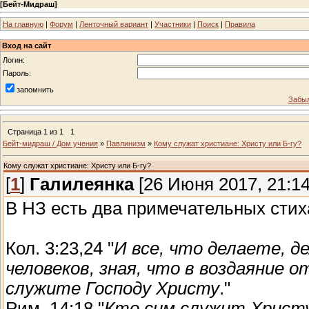
[
Бейт-Мидраш
]
На главную
|
Форум
|
Ленточный вариант
|
Участники
|
Поиск
|
Правила
Вход на сайт
Логин:
Пароль:
запомнить
Забыл
Страница
1
из
1
1
Бейт-мидраш / Дом учения
»
Павлинизм
»
Кому служат христиане: Христу или Б-гу?
Кому служат христиане: Христу или Б-гу?
[
1
]
Галилеянка
[26 Июня 2017, 21:14
В НЗ есть два примечательных стих
Кол. 3:23,24 "
И все, что делаете, де
человеков, зная, что в воздаяние о
служите Господу Христу
."
Рим. 14:18 "
Кто сим служит Христу