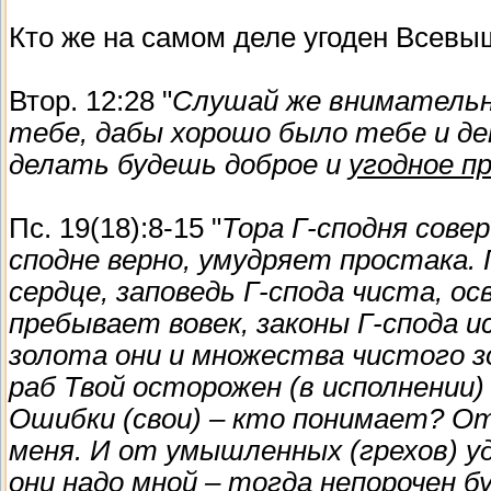
Кто же на самом деле угоден Всев
Втор. 12:28 "
Слушай же внимательно
тебе, дабы хорошо было тебе и де
делать будешь доброе и
угодное пр
Пс. 19(18):8-15 "
Тора Г-сподня сове
сподне верно, умудряет простака. 
сердце, заповедь Г-спода чиста, о
пребывает вовек, законы Г-спода и
золота они и множества чистого з
раб Твой осторожен (в исполнении) 
Ошибки (свои) – кто понимает? О
меня. И от умышленных (грехов) у
они надо мной – тогда непорочен б