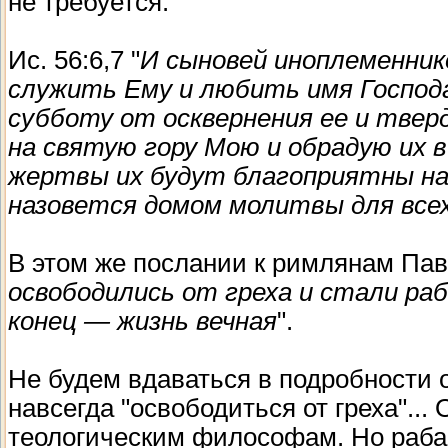
не требуется:
Ис. 56:6,7 "
И сыновей иноплеменник
служить Ему и любить имя Господ
субботу от осквернения ее и твер
на святую гору Мою и обрадую их 
жертвы их будут благоприятны на
назовется домом молитвы для всех
В этом же послании к римлянам Паве
освободились от греха и стали раб
конец — жизнь вечная
".
Не будем вдаваться в подробности о
навсегда "освободиться от греха"...
теологическим философам. Но рабами