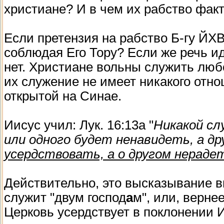
христиане? И в чем их рабство фак
Если претензия на рабство Б-гу ЙХВ
соблюдая Его Тору? Если же речь ид
нет. Христиане вольны служить любо
их служение не имеет никакого отн
открытой на Синае.
Иисус учил: Лук. 16:13а "
Никакой сл
или одного будет ненавидеть, а д
усердствовать, а о другом нераде
Действительно, это высказывание в
служит "двум господ
а
м", или, верне
Церковь усердствует в поклонении 