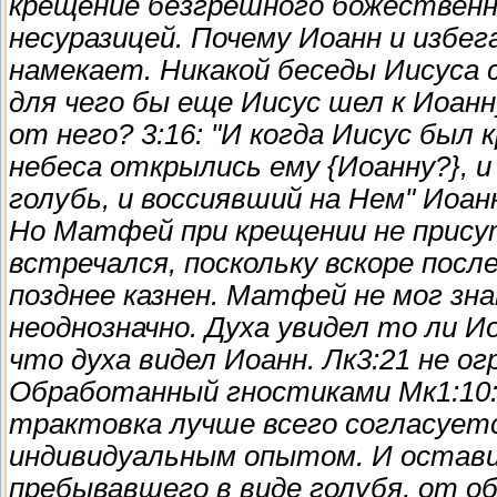
крещение безгрешного божественн
несуразицей. Почему Иоанн и избе
намекает. Никакой беседы Иисуса 
для чего бы еще Иисус шел к Иоанн
от него? 3:16: "И когда Иисус был 
небеса открылись ему {Иоанну?}, и 
голубь, и воссиявший на Нем" Иоан
Но Матфей при крещении не прис
встречался, поскольку вскоре посл
позднее казнен. Матфей не мог зна
неоднозначно. Духа увидел то ли И
что духа видел Иоанн. Лк3:21 не ог
Обработанный гностиками Мк1:10: 
трактовка лучше всего согласуетс
индивидуальным опытом. И оставим
пребывавшего в виде голубя, от о