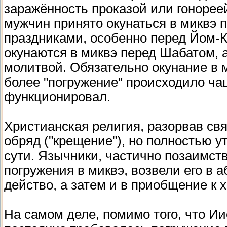
заражённость проказой или гонореей
мужчин принято окунаться в миквэ 
праздниками, особенно перед Йом-К
окунаются в миквэ перед Шабатом, 
молитвой. Обязательно окунание в м
более "погружение" происходило ча
функционировал.
Христианская религия, разорвав св
обряд ("крещение"), но полностью у
сути. Язычники, частично позаимств
погружения в миквэ, возвели его в 
действо, а затем и в приобщение к 
На самом деле, помимо того, что Ии