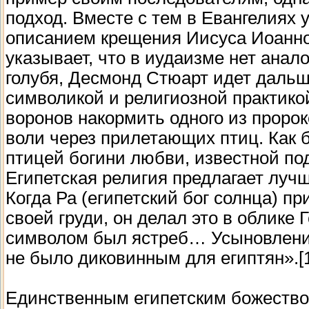
подход. Вместе с тем в Евангелиях
описанием крещения Иисуса Иоанно
указывает, что в иудаизме нет ана
голубя, Десмонд Стюарт идет дальш
символикой и религиозной практикой
воронов накормить одного из пророко
воли через прилетающих птиц. Как 
птицей богини любви, известной п
Египетская религия предлагает луч
Когда Ра (египетский бог солнца) п
своей груди, он делал это в облике
символом был ястреб… Усыновление
не было диковинным для египтян».[
Единственным египетским божество