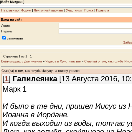
[
Бейт-Мидраш
]
На главную
|
Форум
|
Ленточный вариант
|
Участники
|
Поиск
|
Правила
Вход на сайт
Логин:
Пароль:
запомнить
Забыл
Страница
1
из
1
1
Бейт-мидраш / Дом учения
»
Чудеса в Христианстве
»
Сказ(ка) о том, как голубь Иис
Сказ(ка) о том, как голубь Иисусу на голову уселся
[
1
]
Галилеянка
[13 Августа 2016, 10:
Марк 1
И было в те дни, пришел Иисус из
Иоанна в Иордане.
И когда выходил из воды, тотчас 
Духа, как голубя, сходящего на Нег