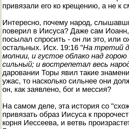
привязали его ко крещению, а не к 
Интересно, почему народ, слышавши
поверил в Иисуса? Даже сам Иоанн, п
посылал спросить - он ли это, или о
остальных. Исх. 19:16 "
На третий д
молнии, и густое облако над горою
сильный; и вострепетал весь наро
даровании Торы явил такие знамени
ужас, то насколько сильнее они до
он, как заявлено, бог и мессия?
На самом деле, эта история со "схо
привязать образ Иисуса к пророчест
корня Иессеева, и ветвь произрастет