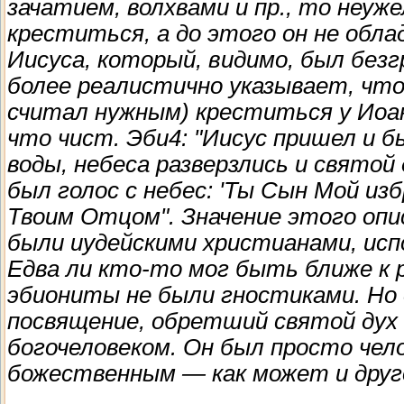
зачатием, волхвами и пр., то неуж
креститься, а до этого он не обла
Иисуса, который, видимо, был безг
более реалистично указывает, что 
считал нужным) креститься у Иоан
что чист. Эби4: "Иисус пришел и б
воды, небеса разверзлись и святой 
был голос с небес: 'Ты Сын Мой из
Твоим Отцом". Значение этого оп
были иудейскими христианами, ис
Едва ли кто-то мог быть ближе к р
эбиониты не были гностиками. Но
посвящение, обретший святой дух
богочеловеком. Он был просто чело
божественным — как может и друго