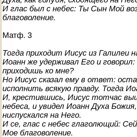
И глас был с небес: Ты Сын Мой в
благоволение.
Матф. 3
Тогда приходит Иисус из Галилеи н
Иоанн же удерживал Его и говорил:
приходишь ко мне?
Но Иисус сказал ему в ответ: ост
исполнить всякую правду. Тогда Ио
И, крестившись, Иисус тотчас выш
небеса, и увидел Иоанн Духа Божия,
ниспускался на Него.
И се, глас с небес глаголющий: С
Мое благоволение.