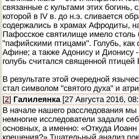
связанные с культами этих богинь, 
которой в IV в. до н.э. сливается о
содержались в храмах Афродиты, на
Пафосское святилище имело столь 
"пафийскими птицами". Голубь, как
Афине; а также Адонису и Дионису 
голубь считался священной птицей 
В результате этой очередной языче
стал символом "святого духа" и атр
[
2
]
Галилеянка
[27 Августа 2016, 08:
В начале нашего расследования мы
немногие исследователи задали себ
основных, а именно: «Откуда Иоанн
крещения?» Тщательный анализ пока