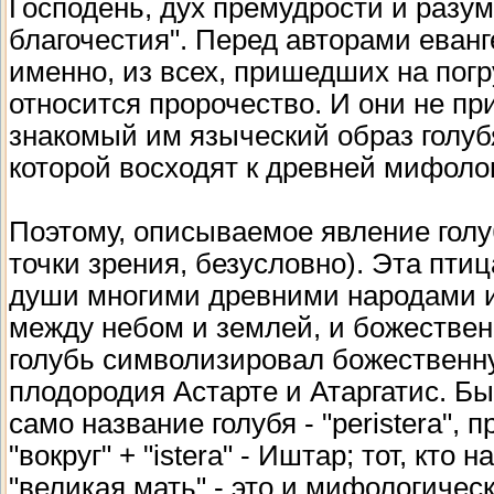
Господень, дух премудрости и разума
благочестия". Перед авторами еванг
именно, из всех, пришедших на погру
относится пророчество. И они не пр
знакомый им языческий образ голуб
которой восходят к древней мифоло
Поэтому, описываемое явление голу
точки зрения, безусловно). Эта пти
души многими древними народами и
между небом и землей, и божествен
голубь символизировал божественн
плодородия Астарте и Атаргатис. Бы
само название голубя - "peristera", п
"вокруг" + "istera" - Иштар; тот, кто 
"великая мать" - это и мифологичес