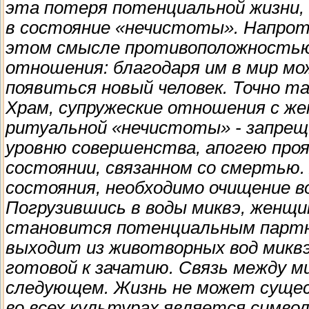
эта потеря потенциальной жизни,
в состояние «нечистоты». Напроти
этом смысле противоположностью
отношения: благодаря им в мир м
появиться новый человек. Точно та
Храм, супружеские отношения с же
ритуальной «нечистоты» - запрещ
уровню совершенства, апогею проя
состоянии, связанном со смертью.
состояния, необходимо очищение в
Погрузившись в воды миквэ, женщи
становится потенциальным партне
выходит из животворных вод миквэ
готовой к зачатию. Связь между м
следующем. Жизнь не может сущес
во всех культурах является символ