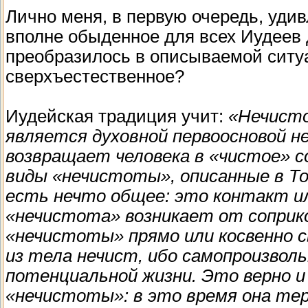
Лично меня, в первую очередь, удивл
вполне обыденное для всех Иудеев д
преобразилось в описываемой ситуа
сверхъестественное?
Иудейская традиция учит:
«Нечисто
является духовной первоосновой н
возвращает человека в «чистое» с
виды «нечистоты», описанные в Т
есть нечто общее: это контакт и
«нечистота» возникает от соприко
«нечистоты» прямо или косвенно 
из тела нечист, ибо самопроизвол
потенциальной жизни. Это верно и
«нечистоты»: в это время она те