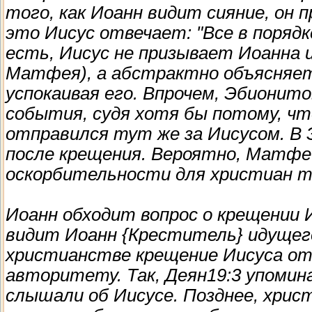
того, как Иоанн видит сияние, он 
это Иисус отвечает: "Все в порядк
есть, Иисус не призывает Иоанна 
Матфея), а абстрактно объясняет
успокаивая его. Впрочем, Эбионит
события, судя хотя бы потому, чт
отправился тут же за Иисусом. В 
после крещения. Вероятно, Матфей
оскорбительности для христиан тог
Иоанн обходит вопрос о крещении И
видит Иоанн {Креститель} идущего
христианстве крещение Иисуса от
авторитету. Так, Деян19:3 упомин
слышали об Иисусе. Позднее, хрис