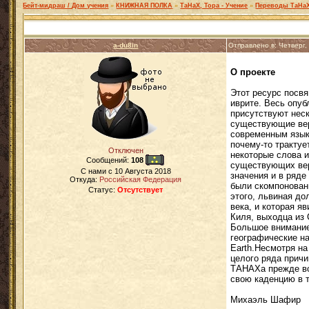
Бейт-мидраш / Дом учения
»
КНИЖНАЯ ПОЛКА
»
ТаНаХ, Тора - Учение
»
Переводы ТаНа
a-du8in
Отправлено в: Четверг,
О проекте
Этот ресурс посв
иврите. Весь опуб
присутствуют неск
существующие вер
современным языко
почему-то трактуе
Отключен
некоторые слова 
Сообщений:
108
существующих вер
C нами с
10 Августа 2018
значения и в ряде
Откуда:
Российская Федерация
были скомпонованы
Статус:
Отсутствует
этого, львиная до
века, и которая я
Киля, выходца из
Большое внимание
географические н
Earth.Несмотря на
целого ряда причи
ТАНАХа прежде вс
свою каденцию в т
Михаэль Шафир