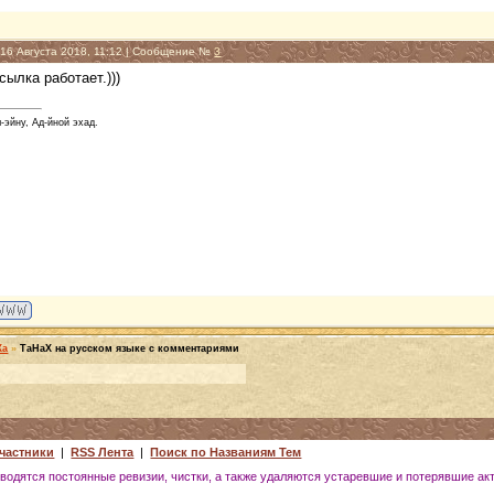
 16 Августа 2018, 11:12 | Сообщение №
3
сылка работает.)))
-эйну, Ад-йной эхад.
Ха
»
ТаНаХ на русском языке с комментариями
частники
|
RSS Лента
|
Поиск по Названиям Тем
водятся постоянные ревизии, чистки, а также удаляются устаревшие и потерявшие ак