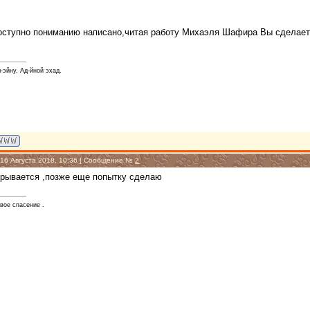
оступно пониманию написано,читая работу Михаэля Шафира Вы сделаете
-эйну, Ад-йной эхад.
 16 Августа 2018, 10:36 | Сообщение №
2
ткрывается ,позже еще попытку сделаю
твое спасение .