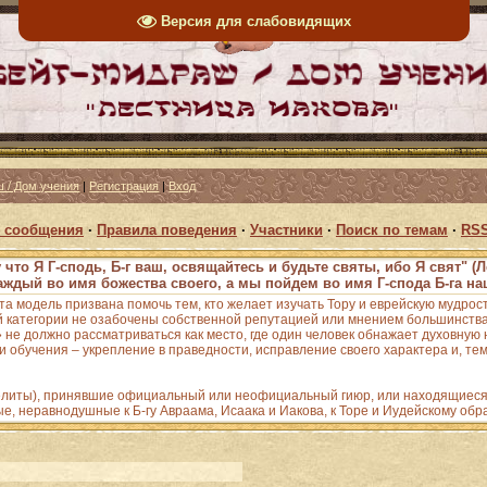
Версия для слабовидящих
 / Дом учения
|
Регистрация
|
Вход
 сообщения
·
Правила поведения
·
Участники
·
Поиск по темам
·
RSS
 что Я Г-сподь, Б-г ваш, освящайтесь и будьте святы, ибо Я свят" (Л
аждый во имя божества своего, а мы пойдем во имя Г-спода Б-га наш
Эта модель призвана помочь тем, кто желает изучать Тору и еврейскую мудрос
 категории не озабочены собственной репутацией или мнением большинства;
е должно рассматриваться как место, где один человек обнажает духовную н
 обучения – укрепление в праведности, исправление своего характера и, тем
зелиты), принявшие официальный или неофициальный гиюр, или находящиеся 
ые, неравнодушные к Б-гу Авраама, Исаака и Иакова, к Торе и Иудейскому обр