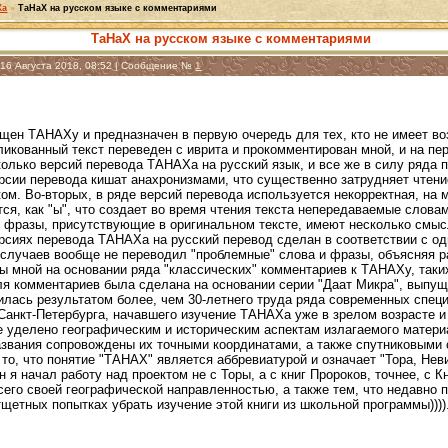
Ха
»
ТаНаХ на русском языке с комментариями
ТаНаХ на русском языке с комментариями
 16 Августа 2018, 08:52 | Сообщение №
1
ящен ТАНАХу и предназначен в первую очередь для тех, кто не имеет в
ликованный текст переведен с иврита и прокомментирован мной, и на пе
олько версий перевода ТАНАХа на русский язык, и все же в силу ряда п
сии перевода кишат анахронизмами, что существенно затрудняет чтение
м. Во-вторых, в ряде версий перевода используется некорректная, на м
тся, как "ы", что создает во время чтения текста непередаваемые слова
и фразы, присутствующие в оригинальном тексте, имеют несколько смыс
сиях перевода ТАНАХа на русский перевод сделан в соответствии с одн
 случаев вообще не переводил "проблемные" слова и фразы, объясняя р
 мной на основании ряда "классических" комментариев к ТАНАХу, таких
ля комментариев была сделана на основании серии "Даат Микра", выпущ
вилась результатом более, чем 30-летнего труда ряда современных спе
 Санкт-Петербурга, начавшего изучение ТАНАХа уже в зрелом возрасте 
 уделено географическим и историческим аспектам излагаемого матери
азвания сопровождены их точными координатами, а также спутниковыми
 то, что понятие "ТАНАХ" является аббревиатурой и означает "Тора, Неви
н я начал работу над проектом не с Торы, а с книг Пророков, точнее, с 
его своей географической направленностью, а также тем, что недавно
щетных попытках убрать изучение этой книги из школьной программы))))