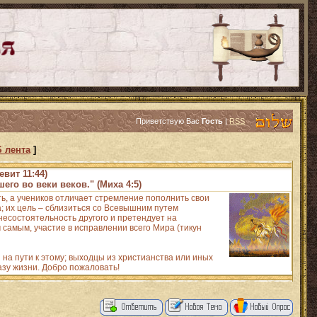
Приветствую Вас
Гость
|
RSS
 лента
]
евит 11:44)
его во веки веков." (Миха 4:5)
ть, а учеников отличает стремление пополнить свои
 их цель – сблизиться со Всевышним путем
есостоятельность другого и претендует на
 самым, участие в исправлении всего Мира (тикун
на пути к этому; выходцы из христианства или иных
азу жизни. Добро пожаловать!