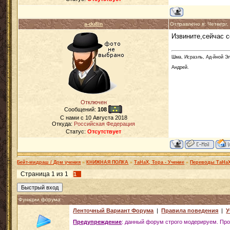
a-du8in
Отправлено в: Четверг,
Извините,сейчас с
Шма, Исраэль, Ад-йной Эл
Андрей.
Отключен
Сообщений:
108
C нами с
10 Августа 2018
Откуда:
Российская Федерация
Статус:
Отсутствует
Бейт-мидраш / Дом учения
»
КНИЖНАЯ ПОЛКА
»
ТаНаХ, Тора - Учение
»
Переводы ТаНа
Страница
1
из
1
1
Функции форума
Ленточный Вариант Форума
|
Правила поведения
|
У
Предупреждение
: данный форум строго модерируем. Про