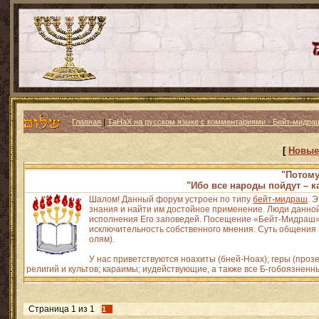
Главная
|
ТаНаХ на русском языке с комментариями - Бейт-мидраш
[
Новые
"Потому
"Ибо все народы пойдут – к
Шалом! Данный форум устроен по типу
бейт-мидраш
. 
знания и найти им достойное применение. Люди данной
исполнения Его заповедей. Посещение «Бейт-Мидраш» н
исключительность собственного мнения. Суть общения и
олям).
У нас приветствуются ноахиты (бней-Ноах); геры (про
религий и культов; караимы; иудействующие, а также все Б-гобоязненн
Страница
1
из
1
1