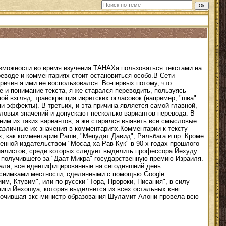
озможности во время изучения ТАНАХа пользоваться текстами на
реводе и комментариях стоит остановиться особо.В Сети
ричин я ими не воспользовался. Во-первых потому, что
 и понимание текста, я же старался переводить, пользуясь
ой взгляд, транскрипция ивритских огласовок (например, "шва"
ми эффекты). В-третьих, и эта причина является самой главной,
ловых значений и допускают несколько вариантов перевода. В
им из таких вариантов, я же старался выявить все смысловые
азличные их значения в комментариях.Комментарии к тексту
, как комментарии Раши, "Мецудат Давид", Ральбага и пр. Кроме
енной издательством "Мосад ха-Рав Кук" в 90-х годах прошлого
циалистов, среди которых следует выделить профессора Йехуду
и получившего за "Даат Микра" государственную премию Израиля.
ала, все идентифицированные на сегодняшний день
 снимками местности, сделанными с помощью Google
им, Ктувим", или по-русски "Тора, Пророки, Писания", в силу
Книги Йехошуа, которая выделяется из всех остальных книг
 почившая экс-министр образования Шуламит Алони провела всю
.