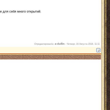
 для себя много открытий.
a-du8in
Отредактировал/а:
-
Четверг, 16 Августа 2018, 11:11