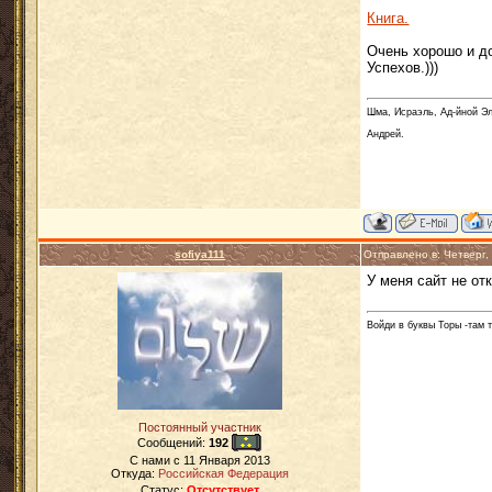
Книга.
Очень хорошо и д
Успехов.)))
Шма, Исраэль, Ад-йной Эл
Андрей.
sofiya111
Отправлено в: Четверг,
У меня сайт не о
Войди в буквы Торы -там 
Постоянный участник
Сообщений:
192
C нами с
11 Января 2013
Откуда:
Российская Федерация
Статус:
Отсутствует