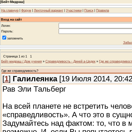
[
Бейт-Мидраш
]
На главную
|
Форум
|
Ленточный вариант
|
Участники
|
Поиск
|
Правила
Вход на сайт
Логин:
Пароль:
запомнить
Забыл
Страница
1
из
1
1
Бейт-мидраш / Дом учения
»
Справедливость - Диней а-Цедек
»
Где же справедливос
Где же справедливость?
[
1
]
Галилеянка
[19 Июля 2014, 20:42
Рав Эли Тальберг
На всей планете не встретить челов
«справедливость». А что это в сущ
Задумайтесь над фактом: то, что в 
возможно. И, если Вы попытаетесь 