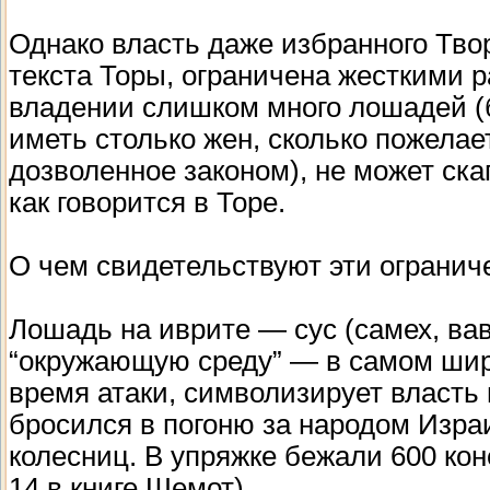
Однако власть даже избранного Тво
текста Торы, ограничена жесткими 
владении слишком много лошадей (б
иметь столько жен, сколько пожелае
дозволенное законом), не может ска
как говорится в Торе.
О чем свидетельствуют эти огранич
Лошадь на иврите — сус (самех, вав
“окружающую среду” — в самом шир
время атаки, символизирует власть
бросился в погоню за народом Изра
колесниц. В упряжке бежали 600 кон
14 в книге Шемот).