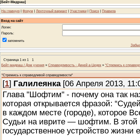
[
Бейт-Мидраш
]
На главную
|
Форум
|
Ленточный вариант
|
Участники
|
Поиск
|
Правила
Вход на сайт
Логин:
Пароль:
запомнить
Забыл
Страница
1
из
1
1
Бейт-мидраш / Дом учения
»
Справедливость - Диней а-Цедек
»
"Стремись к справед
"Стремись к справедливой справедливости"
[
1
]
Галилеянка
[06 Апреля 2013, 11:
Глава "Шофтим" - почему она так на
которая открывается фразой: “Суде
в каждом месте (городе), которое В
Судьи на иврите — шофтим. В этой 
государственное устройство жизни 