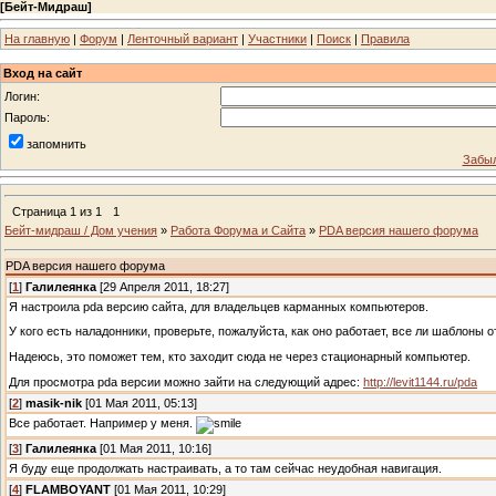
[
Бейт-Мидраш
]
На главную
|
Форум
|
Ленточный вариант
|
Участники
|
Поиск
|
Правила
Вход на сайт
Логин:
Пароль:
запомнить
Забыл
Страница
1
из
1
1
Бейт-мидраш / Дом учения
»
Работа Форума и Сайта
»
PDA версия нашего форума
PDA версия нашего форума
[
1
]
Галилеянка
[29 Апреля 2011, 18:27]
Я настроила pda версию сайта, для владельцев карманных компьютеров.
У кого есть наладонники, проверьте, пожалуйста, как оно работает, все ли шаблоны
Надеюсь, это поможет тем, кто заходит сюда не через стационарный компьютер.
Для просмотра pda версии можно зайти на следующий адрес:
http://levit1144.ru/pda
[
2
]
masik-nik
[01 Мая 2011, 05:13]
Все работает. Например у меня.
[
3
]
Галилеянка
[01 Мая 2011, 10:16]
Я буду еще продолжать настраивать, а то там сейчас неудобная навигация.
[
4
]
FLAMBOYANT
[01 Мая 2011, 10:29]