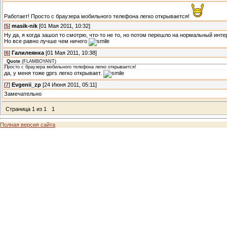
Работает! Просто с браузера мобильного телефона легко открывается!
[
5
]
masik-nik
[01 Мая 2011, 10:32]
Ну да, я когда зашол то смотрю, что-то не то, но потом перешло на нормальный инте
Но все равно лучше чем ничего
[
6
]
Галилеянка
[01 Мая 2011, 10:38]
Quote
(
FLAMBOYANT
)
Просто с браузера мобильного телефона легко открывается!
да, у меня тоже gprs легко открывает.
[
7
]
Evgenii_zp
[24 Июня 2011, 05:11]
Замечательно
Страница
1
из
1
1
Полная версия сайта