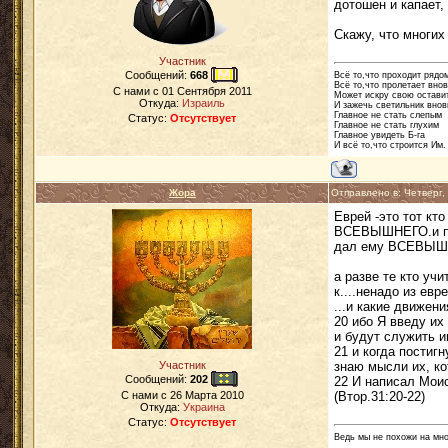
дотошен и капает, 
Скажу, что многих
Участник
Сообщений:
668
Всё то,что проходит рядо
Всё то,что пролетает вно
C нами с
01 Сентября 2011
Может искру свою остави
Откуда:
Израиль
И зажечь светильник внов
Главное не стать слепым
Статус:
Отсутствует
Главное не стать глухим
Главное увидеть Б-га
И всё то,что строится Им.
Жора
Отправлено в: Четверг
Еврей -это тот кт
ВСЕВЫШНЕГО.и пон
дал ему ВСЕВЫШ
а разве те кто уч
к....ненадо из ев
...и какие движени
20 ибо Я введу их
и будут служить и
21 и когда постигн
знаю мысли их, ко
Участник
Сообщений:
202
22 И написал Моис
(Втор.31:20-22)
C нами с
26 Марта 2010
Откуда:
Украина
Статус:
Отсутствует
Ведь мы не похожи на мног