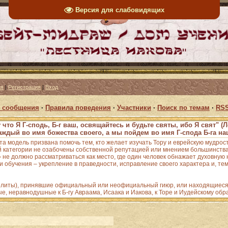
Версия для слабовидящих
ия
|
Регистрация
|
Вход
 сообщения
·
Правила поведения
·
Участники
·
Поиск по темам
·
RSS
 что Я Г-сподь, Б-г ваш, освящайтесь и будьте святы, ибо Я свят" (Л
аждый во имя божества своего, а мы пойдем во имя Г-спода Б-га наш
Эта модель призвана помочь тем, кто желает изучать Тору и еврейскую мудрос
 категории не озабочены собственной репутацией или мнением большинства;
е должно рассматриваться как место, где один человек обнажает духовную н
 обучения – укрепление в праведности, исправление своего характера и, тем
зелиты), принявшие официальный или неофициальный гиюр, или находящиеся 
ые, неравнодушные к Б-гу Авраама, Исаака и Иакова, к Торе и Иудейскому обр