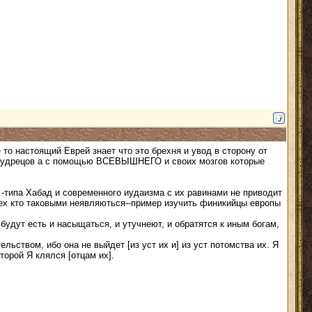
 то настоящий Еврей знает что это брехня и увод в сторону от
 мудрецов а с помощью ВСЕВЫШНЕГО и своих мозгов которые
 -типа Хабад и современного иудаизма с их равинами не приводит
 тех кто таковыми неявляються--пример изучить финикийцы европы
 будут есть и насыщаться, и утучнеют, и обратятся к иным богам,
ельством, ибо она не выйдет [из уст их и] из уст потомства их. Я
торой Я клялся [отцам их].