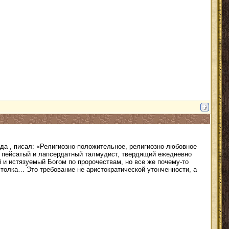
ода , писал: «Религиозно-положительное, религиозно-любовное
й пейсатый и лапсердатный талмудист, твердящий ежедневно
й и истязуемый Богом по пророчествам, но все же почему-то
о толка… Это требование не аристократической утонченности, а