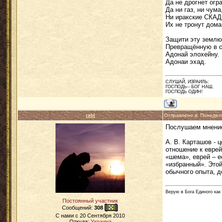
Да не дрогнет огр
Да ни газ, ни чума
Ни иракские СКА
Их не тронут дома
Защити эту землю
Превращённую в с
Адонай элохейну.
Адонаи эхад.
СЛУШАЙ, ИЗРАИЛЬ:
ГОСПОДЬ-- БОГ НАШ,
ГОСПОДЬ ОДИН!
rabi
Отправлено в: Понедел
Послушаем мнение
А. В. Карташов - 
отношение к евре
«шема», еврей – е
«избранный». Этой
обычного опыта, 
Верую в Бога Единого как
Постоянный участник
Сообщений:
308
C нами с
20 Сентября 2010
Откуда:
Украина