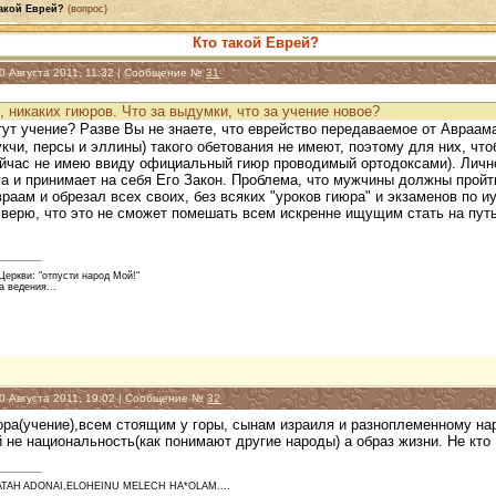
такой Еврей?
(вопрос)
Кто такой Еврей?
10 Августа 2011, 11:32 | Сообщение №
31
, никаких гиюров. Что за выдумки, что за учение новое?
ут учение? Разве Вы не знаете, что еврейство передаваемое от Авраама
укчи, персы и эллины) такого обетования не имеют, поэтому для них, ч
ейчас не имею ввиду официальный гиюр проводимый ортодоксами). Лично
га и принимает на себя Его Закон. Проблема, что мужчины должны прой
раам и обрезал всех своих, без всяких "уроков гиюра" и экзаменов по иу
верю, что это не сможет помешать всем искренне ищущим стать на путь
еркви: "отпусти народ Мой!"
а ведения...
10 Августа 2011, 19:02 | Сообщение №
32
ра(учение),всем стоящим у горы, сынам израиля и разноплеменному наро
 не национальность(как понимают другие народы) а образ жизни. Не кто
ATAH ADONAI,ELOHEINU MELECH HA*OLAM....