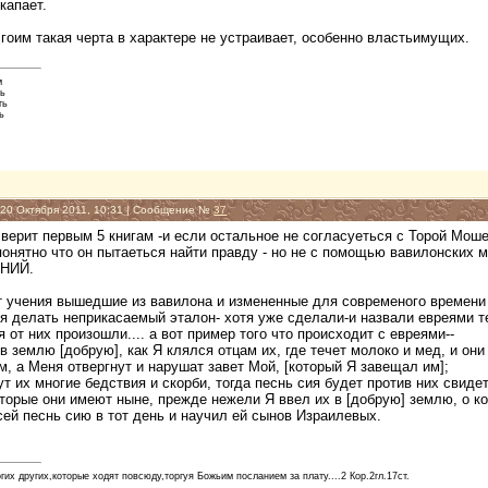
капает.
 гоим такая черта в характере не устраивает, особенно властьимущих.
м
вь
ть
ь
, 20 Октября 2011, 10:31 | Сообщение №
37
о верит первым 5 книгам -и если остальное не согласуеться с Торой Моше
ятно что он пытаеться найти правду - но не с помощью вавилонских
НИЙ.
ит учения вышедшие из вавилона и измененные для современого времени
рея делать неприкасаемый эталон- хотя уже сделали-и назвали евреями
я от них произошли.... а вот пример того что происходит с евреями--
 в землю [добрую], как Я клялся отцам их, где течет молоко и мед, и они
м, а Меня отвергнут и нарушат завет Мой, [который Я завещал им];
ут их многие бедствия и скорби, тогда песнь сия будет против них свидет
торые они имеют ныне, прежде нежели Я ввел их в [добрую] землю, о ко
ей песнь сию в тот день и научил ей сынов Израилевых.
их других,которые ходят повсюду,торгуя Божьим посланием за плату....2 Кор.2гл.17ст.