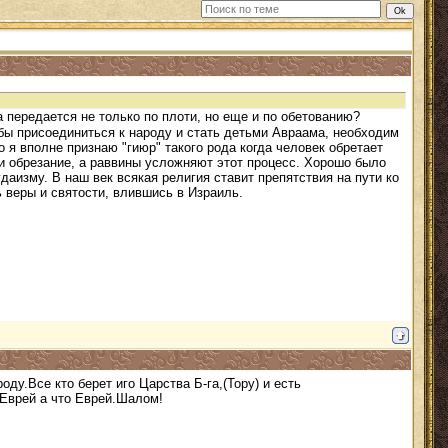
 передается не только по плоти, но еще и по обетованию?
тобы присоединиться к народу и стать детьми Авраама, необходим
 я вполне признаю "гиюр" такого рода когда человек обретает
ти обрезание, а раввины усложняют этот процесс. Хорошо было
даизму. В наш век всякая религия ставит препятствия на пути ко
 веры и святости, влившись в Израиль.
ду.Все кто берет иго Царства Б-га,(Тору) и есть
 Еврей а что Еврей.Шалом!