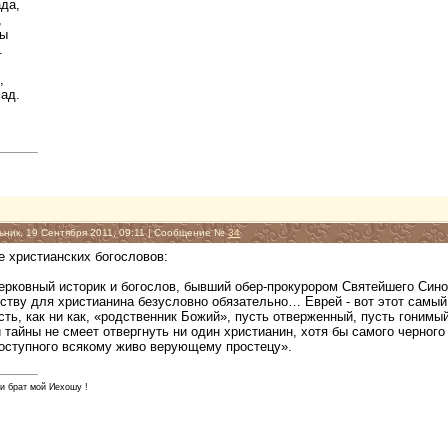
ада,
,
Ды
.
,
ад.
ьник, 19 Сентября 2011, 09:11 | Сообщение №
34
 христианских богословов:
церковный историк и богослов, бывший обер-прокурором Святейшего Син
йству для христианина безусловно обязательно… Еврей - вот этот самы
сть, как ни как, «родственник Божий», пусть отверженный, пусть гонимы
 тайны не смеет отвергнуть ни один христианин, хотя бы самого черног
доступного всякому живо верующему простецу».
 и брат мой Иехошу !