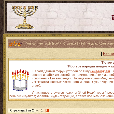
Главная
|
Кто такой Еврей? - Страница 2 - Бейт-мидраш / Дом учен
[
Новые
"Потому
"Ибо все народы пойдут – к
Шалом! Данный форум устроен по типу
бейт-мидраш
. 
знания и найти им достойное применение. Люди данной
исполнения Его заповедей. Посещение «Бейт-Мидраш» н
исключительность собственного мнения. Суть общения и
олям).
У нас приветствуются ноахиты (бней-Ноах); геры (про
религий и культов; караимы; иудействующие, а также все Б-гобоязненн
Страница
2
из
2
«
1
2