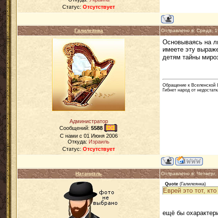
Статус:
Отсутствует
Галилеянка
Отправлено в: Среда, 
Основываясь на ли
имеете эту выраже
детям тайны миро
Обращение к Вселенской Ц
Гибнет народ от недостатк
Администратор
Сообщений:
5588
C нами с
01 Июня 2006
Откуда:
Израиль
Статус:
Отсутствует
Натаниэль
Отправлено в: Четверг
Quote
(
Галилеянка
)
Еврей это тот, кт
ещё бы охарактери