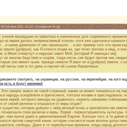
, 29 Октября 2011, 21:41 | Сообщение №
38
ит учения вышедшие из вавилона и измененные для современого времени
адо из еврея делать неприкасаемый эталон- хотя уже сделали-и назвали
...и какие движения от них произошли.... а вот пример того что происхо
 в землю [добрую], как Я клялся отцам их, где течет молоко и мед, и он
м, а Меня отвергнут и нарушат завет Мой, [который Я завещал им];
нут их многие бедствия и скорби, тогда песнь сия будет против них свидет
торые они имеют ныне, прежде нежели Я ввел их в [добрую] землю, о ко
сей песнь сию в тот день и научил ей сынов Израилевых.
прикажете смотреть, на украинцев, на русских, на еврепейцев, на кого е
ли есть и будут евреями!
Этот вопрос вовсе не такой странный, каким он может показаться на пе
все народы оскорбляли и притесняли, топтали ногами и преследовали, ж
такое еврей, которого никогда не удавалось сманить никакими соблазнам
я от своей религии и отказался от веры отцов?
е существо, которое добыло с неба вечный огонь и просветило им землю 
 почерпнули свои религии и веры. Еврей - первооткрыватель культуры. 
е, чем нынче даже в цивилизованной Европе. Больше того; в те дикие в
азался против смертной казни, которая считается ныне вполне допустим
рыватель свободы. Даже в те первобытные времена, когда народ делился