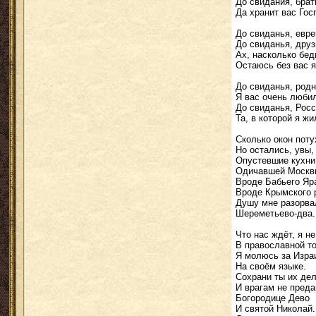
До свидания, брат
Да хранит вас Гос
До свиданья, евре
До свиданья, друз
Ах, насколько бед
Остаюсь без вас я
До свиданья, род
Я вас очень люби
До свиданья, Росс
Та, в которой я жи
Сколько окон поту
Но остались, увы,
Опустевшие кухни
Одичавшей Москв
Вроде Бабьего Яр
Вроде Крымского 
Душу мне разорва
Шереметьево-два.
Что нас ждёт, я не
В православной т
Я молюсь за Изра
На своём языке.
Сохрани ты их де
И врагам не преда
Богородице Дево
И святой Николай.