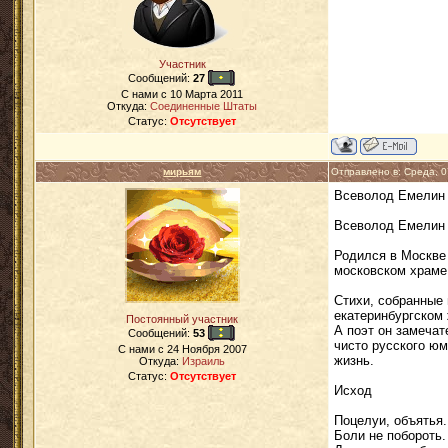
Участник
Сообщений:
27
C нами с
10 Марта 2011
Откуда:
Соединенные Штаты
Статус:
Отсутствует
мирьям
Отправлено в: Среда, 
Всеволод Емелин 
Всеволод Емелин -
Родился в Москве 
московском храме
Стихи, собранные 
екатеринбургском 
Постоянный участник
А поэт он замечат
Сообщений:
53
чисто русского юм
C нами с
24 Ноября 2007
жизнь.
Откуда:
Израиль
Статус:
Отсутствует
Исход
Поцелуи, объятья.
Боли не побороть.