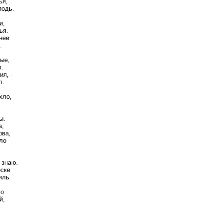
ья,
подь.
и,
ья.
нее
.
ные,
л.
ия, -
л.
хло,
ы.
а,
рва,
ло
 знаю.
оске
иль
ло
й,