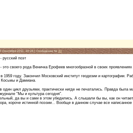
07 Сентября 2011, 20:26 | Сообщение №
33
- русский поэт
 это своего рода Веничка Ерофеев многообразной в своих проявлениях 
в 1959 году. Закончил Московский институт геодезии и картографии. Ра
 Косьмы и Дамиана.
в один цикл друзьями, практически нигде не печатались. Правда была м
журнале "Мы и культура сегодня".
ельный, да вы и сами в этом убедились. А слышали бы вы, как он читает 
ора, короче истинной поэзии... Вообще в данном случае все написанное