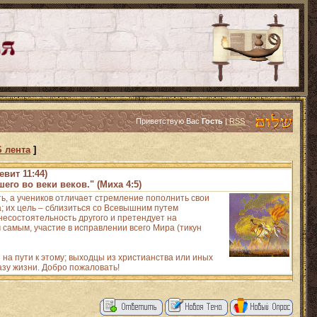
Приветствую Вас
Гость
|
RSS
 лента
]
евит 11:44)
его во веки веков." (Миха 4:5)
ть, а учеников отличает стремление пополнить свои
 их цель – сблизиться со Всевышним путем
есостоятельность другого и претендует на
 самым, участие в исправлении всего Мира (тикун
на пути к этому; выходцы из христианства или иных
азу жизни. Добро пожаловать!