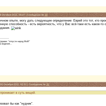
19 Октября 2011, 09:47 | Сообщение №
35
чном опыте, могу дать следующее определение: Еврей это тот, кто прон
нную способность - есть вероятность, что у Вас всё-таки есть какое-то
здания.
еркви: "отпусти народ Мой!"
а ведения...
, 20 Октября 2011, 02:52 | Сообщение №
36
о проникает в суть вещей.
зовал бы как "нудник".