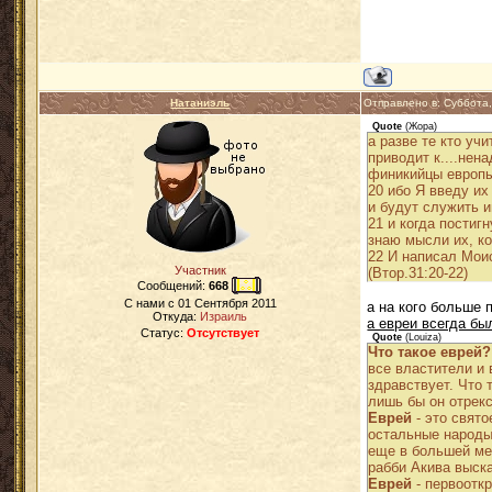
Натаниэль
Отправлено в: Суббота
Quote
(
Жора
)
а разве те кто уч
приводит к....нен
финикийцы европы 
20 ибо Я введу их
и будут служить и
21 и когда постиг
знаю мысли их, ко
22 И написал Мои
Участник
(Втор.31:20-22)
Сообщений:
668
C нами с
01 Сентября 2011
а на кого больше 
Откуда:
Израиль
а евреи всегда бы
Статус:
Отсутствует
Quote
(
Louiza
)
Что такое еврей?
все властители и 
здравствует. Что 
лишь бы он отрекс
Еврей
- это свято
остальные народы
еще в большей мер
рабби Акива выск
Еврей
- первоотк