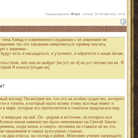
Жора
Отредактировал/а:
-
Четверг, 20 Октября 2011, 10:33
 -типа Хабад и современного иудаизма с их равинами не
 евреями тех кто таковыми неявляються--пример изучить
дит с евреями--
и будут есть и насыщаться, и утучнеют, и обратятся к иным богам,
ельством, ибо она не выйдет [из уст их и] из уст потомства их. Я
торой Я клялся [отцам их].
щё?
рвый взгляд! Посмотрим же, что это за особое существо, которого
гли и топили, и который назло всему этому все еще живет и
и в мире, которые его притеснители и гонители предлагали ему,
и живущих на ней. Он - родник и источник, из которого все
Испокон веков невежество было невозможно на Святой Земле -
ремена, когда жизнь и смерть человека не ставили ни во что,
ым наказанием в самых культурных странах.
 на два класса, на господ и рабов, Моисеево учение запрещало