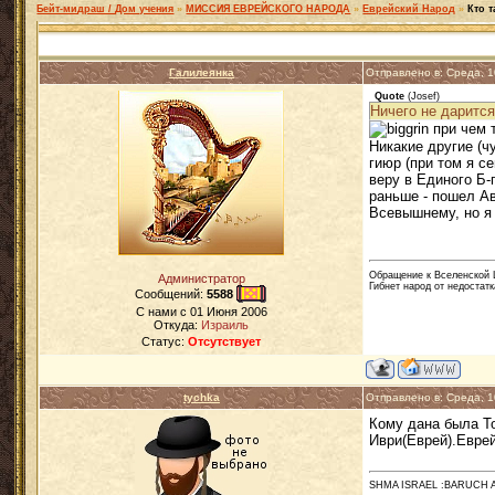
Бейт-мидраш / Дом учения
»
МИССИЯ ЕВРЕЙСКОГО НАРОДА
»
Еврейский Народ
»
Кто 
Галилеянка
Отправлено в: Среда, 
Quote
(
Josef
)
Ничего не дарится
при чем т
Никакие другие (ч
гиюр (при том я с
веру в Единого Б-
раньше - пошел Ав
Всевышнему, но я 
Обращение к Вселенской Ц
Администратор
Гибнет народ от недостатк
Сообщений:
5588
C нами с
01 Июня 2006
Откуда:
Израиль
Статус:
Отсутствует
tychka
Отправлено в: Среда, 
Кому дана была То
Иври(Еврей).Еврей
SHMA ISRAEL :BARUCH 