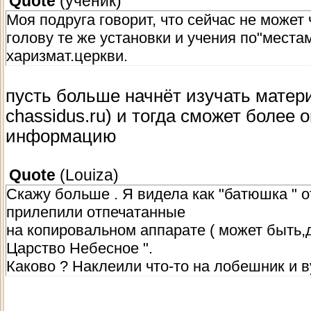
Quote
(
ученик
)
Моя подруга говорит, что сейчас не может 
голову те же установки и учения по"места
харизмат.церкви.
пусть больше начнёт изучать материа
chassidus.ru) и тогда сможет более
информацию
Quote
(
Louiza
)
Скажу больше . Я видела как "батюшка " о
прилепили отпечатанные
на копировальном аппарате ( может быть,д
Царство Небесное ".
Каково ? Наклеили что-то на лобешник и в