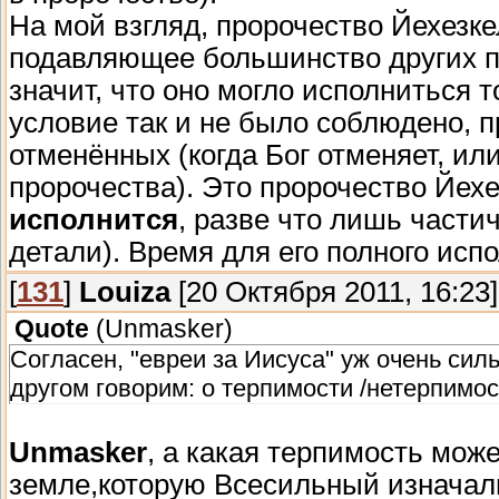
На мой взгляд, пророчество Йехезкел
подавляющее большинство других п
значит, что оно могло исполниться 
условие так и не было соблюдено, п
отменённых (когда Бог отменяет, ил
пророчества). Это пророчество Йех
исполнится
, разве что лишь част
детали). Время для его полного исп
[
131
]
Louiza
[20 Октября 2011, 16:23]
Quote
(
Unmasker
)
Согласен, "евреи за Иисуса" уж очень сил
другом говорим: о терпимости /нетерпимо
Unmasker
, а какая терпимость мож
земле,которую Всесильный изначал