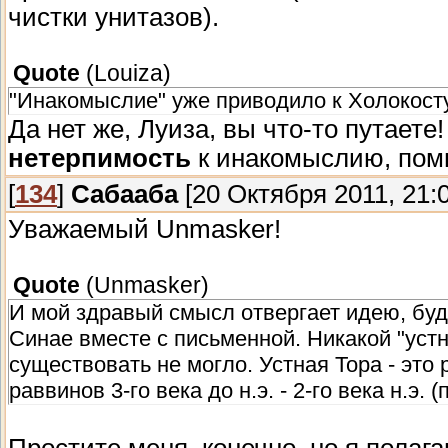
чистки унитазов).
Quote
(
Louiza
)
"Инакомыслие" уже приводило к Холокосту
Да нет же, Луиза, вы что-то путаете
нетерпимость
к инакомыслию, пом
[
134
]
Сабааба
[20 Октября 2011, 21:0
Уважаемый Unmasker!
Quote
(
Unmasker
)
И мой здравый смысл отвергает идею, будт
Синае вместе с письменной. Никакой "устн
существовать не могло. Устная Тора - это
раввинов 3-го века до н.э. - 2-го века н.э. 
Простите меня, конечно, но я полаг