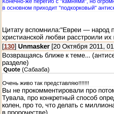
Конечно-же перегиб с "камнями", но огром
в основном приходит "подкорковый" антис
Цитату вспомнила:"Евреи — народ п
христианской любви расстроили их 
[
130
]
Unmasker
[20 Октября 2011, 01
Возвращаясь ближе к теме... (антис
разделе)
Quote
(
Сабааба
)
Очень живо так представляю!!!!!!!
Вы не прокомментировали про потом
Тувала, про конкретный способ опр
колен, про то, что делать с миллио
в пророчестве).