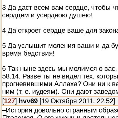
3 Да даст всем вам сердце, чтобы ч
сердцем и усердною душею!
4 Да откроет сердце ваше для закон
5 Да услышит моления ваши и да буд
время бедствия!
6 Так ныне здесь мы моли
58.14. Разве ты не видел тех, котор
прогневившими Аллаха? Они ни к вам
ним (т. е. иудеям). Они дают завед
[
127
]
hvv69
[19 Октября 2011, 22:52]
–История довольно странным образ
Птолемея. О его жизни и деятельно