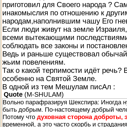
приготовил для Своего народа ? Са
инакомыслия по отношению к други
народам,наполнившим чашу Его гне
Если люди живут на земле Израиля,т
всеми вытекающими последствиям
соблюдать все законы и постановлен
Ведь и раньше существовал обычай 
жьим повелениям.
Так о какой терпимости идёт речь? 
особенно на Святой Земле.
В одной из тем Мешулам писАл :
Quote
(
M-SHULAM
)
Вольно парафразируя Шекспира: Иногда ну
быть добрым. По-настоящему добрый чело
Потому что
духовная сторона доброты, э
временной, а это часто скорбь и страдани