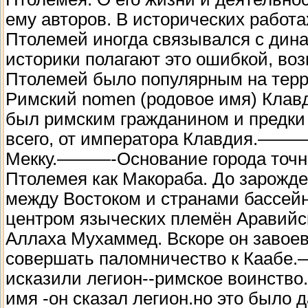
ему авторов. В исторических работ
Птолемей иногда связывался с дин
историки полагают это ошибкой, во
Птолемей было популярным на терр
Римский nomen (родовое имя) Клавд
был римским гражданином и предки 
всего, от императора Клав
Мекку.———-Основание города точно
Птолемея как Макораба. До зарожде
между Востоком и странами бассей
центром языческих племён Аравийск
Аллаха Мухаммед. Вскоре он завое
совершать паломничество к Кааб
исказили легион--римское воинство.
имя -он сказал легион.но это было д