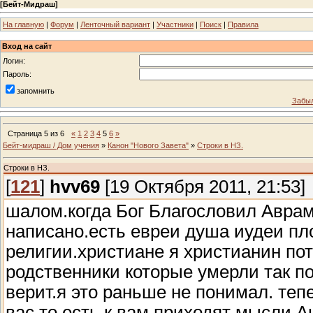
[
Бейт-Мидраш
]
На главную
|
Форум
|
Ленточный вариант
|
Участники
|
Поиск
|
Правила
Вход на сайт
Логин:
Пароль:
запомнить
Забыл
Страница
5
из
6
«
1
2
3
4
5
6
»
Бейт-мидраш / Дом учения
»
Канон "Нового Завета"
»
Строки в НЗ.
Строки в НЗ.
[
121
]
hvv69
[19 Октября 2011, 21:53]
шалом.когда Бог Благословил Аврам
написано.есть евреи душа иудеи пло
религии.христиане я христианин пот
родственники которые умерли так по
верит.я это раньше не понимал. тепе
вас то есть к вам приходят мысли А