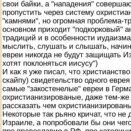
свои байки, а "нападения" совершаю
пропустить через систему охристиа
"камнями", но огромная проблема-тр
основном приходит "подкорковый" а
традиций и в особенности иудаизм
мыслить, слушать и слышать, начи
евреи никогда не будут защищать Изр
хотят поклоняться иисусу")
И как я уже писал, что христианств
скайпу) свидетельство одного еврея 
самые "закостенелые" евреи в Германи
охристианизированые, даже тем-же 
рассказать чем охристианизирован
Некоторые так рьяно кричат, что не
Израиле, а попробовали бы они чего
про православие в РФ, про католици