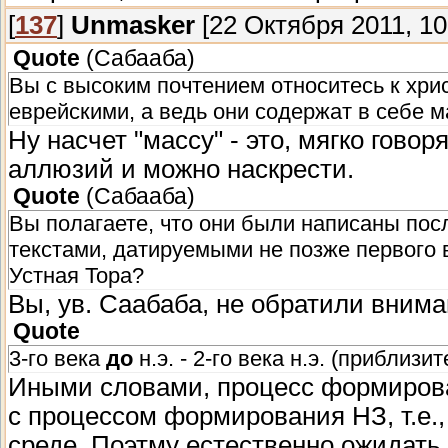
[
137
]
Unmasker
[22 Октября 2011, 10
Quote
(
Сабааба
)
Вы с высоким почтением относитесь к хри
еврейскими, а ведь они содержат в себе м
Ну насчет "массу" - это, мягко гово
аллюзий и можно наскрести.
Quote
(
Сабааба
)
Вы полагаете, что они были написаны пос
текстами, датируемыми не позже первого в
Устная Тора?
Вы, ув. Саабаба, не обратили внима
Quote
3-го века
до
н.э. - 2-го века н.э. (приблизит
Иными словами, процесс формирова
с процессом формирования НЗ, т.е.,
среде. Поэтму естественно ожидать,