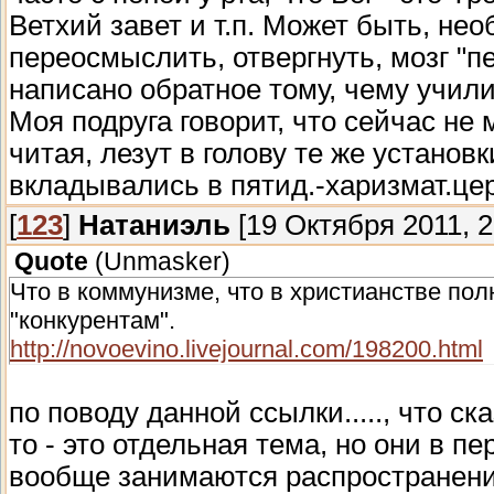
Ветхий завет и т.п. Может быть, не
переосмыслить, отвергнуть, мозг "п
написано обратное тому, чему учил
Моя подруга говорит, что сейчас не 
читая, лезут в голову те же установ
вкладывались в пятид.-харизмат.це
[
123
]
Натаниэль
[19 Октября 2011, 2
Quote
(
Unmasker
)
Что в коммунизме, что в христианстве по
"конкурентам".
http://novoevino.livejournal.com/198200.html
по поводу данной ссылки....., что ска
то - это отдельная тема, но они в п
вообще занимаются распространен