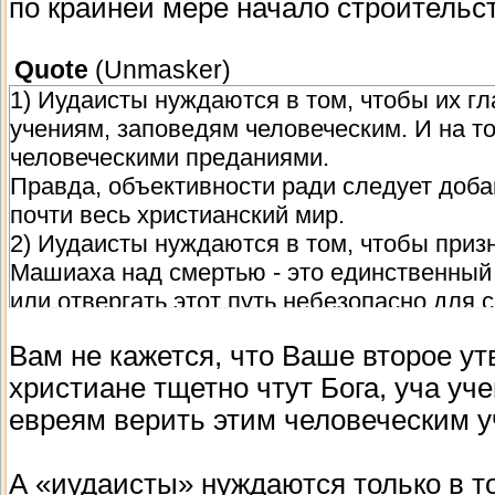
по крайней мере начало строительс
Quote
(
Unmasker
)
1) Иудаисты нуждаются в том, чтобы их гла
учениям, заповедям человеческим. И на то
человеческими преданиями.
Правда, объективности ради следует добав
почти весь христианский мир.
2) Иудаисты нуждаются в том, чтобы приз
Машиаха над смертью - это единственный п
или отвергать этот путь небезопасно для 
Вам не кажется, что Ваше второе у
христиане тщетно чтут Бога, уча уч
евреям верить этим человеческим 
А «иудаисты» нуждаются только в т