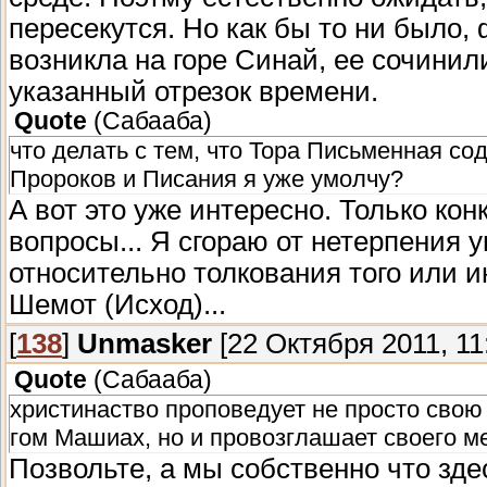
пересекутся. Но как бы то ни было, 
возникла на горе Синай, ее сочини
указанный отрезок времени.
Quote
(
Сабааба
)
что делать с тем, что Тора Письменная со
Пророков и Писания я уже умолчу?
А вот это уже интересно. Только кон
вопросы... Я сгораю от нетерпения
относительно толкования того или ин
Шемот (Исход)...
[
138
]
Unmasker
[22 Октября 2011, 11
Quote
(
Сабааба
)
христинаство проповедует не просто свою
гом Машиах, но и провозглашает своего ме
Позвольте, а мы собственно что зд