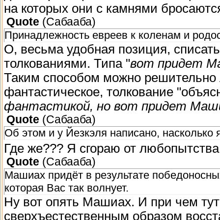
на которых они с камнями бросаютс
Quote
(
Сабааба
)
Принадлежность евреев к коленам и родо
О, весьма удобная позиция, списать
толкованиями. Типа "
вот придет Ма
Таким способом можно решительно 
фантастическое, толкование "объясн
фантастикой, но вот придет Машиа
Quote
(
Сабааба
)
Об этом и у Йезкэля написано, насколько 
Где же??? Я сгораю от любопытства
Quote
(
Сабааба
)
Машиах придёт в результате победоносных
которая Вас так волнует.
Ну вот опять Машиах. И при чем т
сверхъестественным образом восст