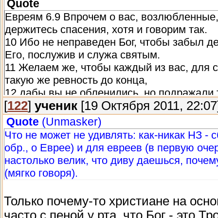
Quote
Евреям 6.9 Впрочем о вас, возлюбленные,
держитесь спасения, хотя и говорим так.
10 Ибо не неправеден Бог, чтобы забыл д
Его, послужив и служа святым.
11 Желаем же, чтобы каждый из вас, для 
такую же ревность до конца,
12 дабы вы не обленились, но подражали
[
122
]
ученик
[19 Октября 2011, 22:07
обетования.
Quote
(
Unmasker
)
Что не может не удивлять: как-никак НЗ - 
обр., о Еврее) и для евреев (в первую оче
настолько велик, что диву даешься, почем
(мягко говоря).
Только почему-то христиане на осн
часто с пеной у рта, что Бог - это Тр