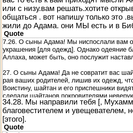
или с низу.вам решать.хотите откр
общаться . вот напишу только это .
жили до Адама. они МЫ есть и в Би
Quote
7.26. О сыны Адама! Мы ниспослали вам 
украшения [для одежд]. Однако одеяние бл
Аллаха, может быть, оно послужит настав
27. О сыны Адама! Да не совратит вас шайт
рая ваших родителей, лишив их одежд, чт
Воистину, шайтан и его приспешники видят 
сделали шайтанов покровителями неверу
34.28. Мы направили тебя [, Мухам
благовестителем и увещевателем, н
[этого].
Quote