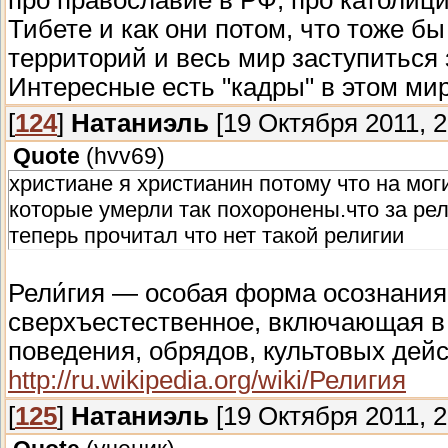
Тибете и как они потом, что тоже б
территорий и весь мир заступиться 
Интересные есть "кадры" в этом мир
[
124
]
Натаниэль
[19 Октября 2011, 2
Quote
(
hvv69
)
христиане я христианин потому что на мог
которые умерли так похоронены.что за рел
теперь прочитал что нет такой религии
Рели́гия — особая форма осознания
сверхъестественное, включающая в
поведения, обрядов, культовых дей
http://ru.wikipedia.org/wiki/Религия
[
125
]
Натаниэль
[19 Октября 2011, 2