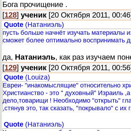
Бога прочищение .
[
128
]
ученик
[20 Октября 2011, 00:46
Quote
(
Натаниэль
)
пусть больше начнёт изучать материалы из и
сможет более оптимально воспринимать 
да,
Натаниэль
, как раз изучаем пон
[
129
]
ученик
[20 Октября 2011, 00:56
Quote
(
Louiza
)
Евреи- "инакомыслящие" относительно хр
Христианство - это " духовный" Израиль ,а
дело,товарищи ! Необходимо "открыть" гла
,стянув это, так сказать, "покрывало" с их 
Quote
(
Натаниэль
)