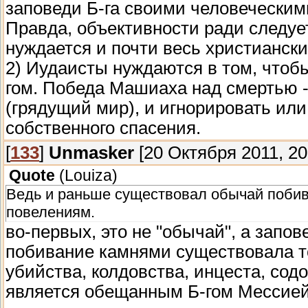
заповеди Б-га своими человеческим
Правда, объективности ради следует
нуждается и почти весь христиански
2) Иудаисты нуждаются в том, чтоб
гом. Победа Машиаха над смертью -
(грядущий мир), и игнорировать или
собственного спасения.
[
133
]
Unmasker
[20 Октября 2011, 20
Quote
(
Louiza
)
Ведь и раньше существовал обычай побив
повелениям.
во-первых, это не "обычай", а запов
побивание камнями существовала то
убийства, колдовства, инцеста, содо
является обещанным Б-гом Мессией, 