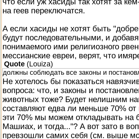
что если уж хасиды так хотят за кем
на геев переключатся.
А если хасиды не хотят быть "добре
будут последовательными, и добавя
понимаемого ими религиозного рвени
мессианские евреи, верят, что имяр
Quote
(
Louiza
)
должны соблюдать все законы и постановл
Не хотелось бы показаться навязчив
вопроса: что, и законы и постанов
животных тоже? Будет нелишним нап
составляют едва ли меньше 70% от 
эти 70% мы можем откладывать на б
Машиах, и тогда..."? А вот зато в в
превзошли самих себя (см. выше м