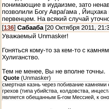
понимающие в иудаизме, зато ненав
позволили Богу Авраѓама , Йицхака
первенцем. На всякий случай уточно
[
136
]
Сабааба
[20 Октября 2011, 21:3
Уважаемый Unmasker!
Гоняться кому-то за кем-то с камням
Хулиганство.
Тем не менее, Вы не вполне точны.
Quote
(
Unmasker
)
смертная казнь через побивание камнями
грехов (типа убийства, колдовства, инцест
является обещанным Б-гом Мессией, к оном