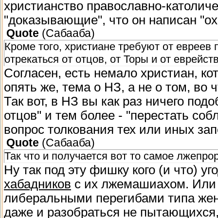
христианство православно-католичес
"доказывающие", что он написан "о
Quote
(
Сабааба
)
Кроме того, христиане требуют от евреев 
отрекаться от отцов, от Торы и от еврейств
Согласен, есть немало христиан, к
опять же, тема о НЗ, а не о том, во
Так вот, в НЗ вы как раз ничего подо
отцов" и тем более - "перестать соб
вопрос толкования тех или иных зап
Quote
(
Сабааба
)
Так что и получается вот то самое лжепро
Ну так под эту фишку кого (и что) у
хабадников
с их лжемашиахом. Ил
либеральными перегибами типа жен
даже и разобраться не пытающихся, 